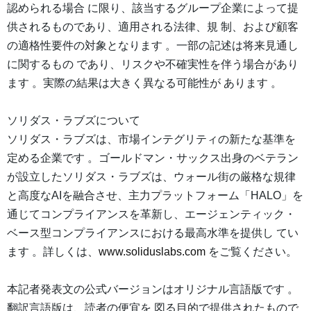
認められる場合 に限り、該当するグループ企業によって提
供されるものであり、適用される法律、規 制、および顧客
の適格性要件の対象となります 。一部の記述は将来見通し
に関するもの であり、リスクや不確実性を伴う場合があり
ます 。実際の結果は大きく異なる可能性が あります 。
ソリダス・ラブズについて
ソリダス・ラブズは、市場インテグリティの新たな基準を
定める企業です 。ゴールドマン・サックス出身のベテラン
が設立したソリダス・ラブズは、ウォール街の厳格な規律
と高度なAIを融合させ、主力プラットフォーム「HALO」を
通じてコンプライアンスを革新し、エージェンティック・
ベース型コンプライアンスにおける最高水準を提供し てい
ます 。詳しくは、
www.soliduslabs.com
をご覧ください。
本記者発表文の公式バージョンはオリジナル言語版です 。
翻訳言語版は、読者の便宜を 図る目的で提供されたもので