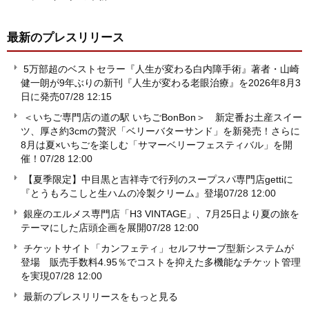
最新のプレスリリース
5万部超のベストセラー『人生が変わる白内障手術』著者・山崎
健一朗が9年ぶりの新刊『人生が変わる老眼治療』を2026年8月3
日に発売
07/28 12:15
＜いちご専門店の道の駅 いちごBonBon＞ 新定番お土産スイー
ツ、厚さ約3cmの贅沢「ベリーバターサンド」を新発売！さらに
8月は夏×いちごを楽しむ「サマーベリーフェスティバル」を開
催！
07/28 12:00
【夏季限定】中目黒と吉祥寺で行列のスープスパ専門店gettiに
『とうもろこしと生ハムの冷製クリーム』登場
07/28 12:00
銀座のエルメス専門店「H3 VINTAGE」、7月25日より夏の旅を
テーマにした店頭企画を展開
07/28 12:00
チケットサイト「カンフェティ」セルフサーブ型新システムが
登場 販売手数料4.95％でコストを抑えた多機能なチケット管理
を実現
07/28 12:00
最新のプレスリリースをもっと見る