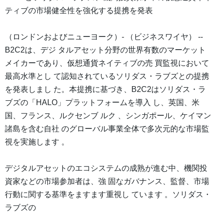
ティブの市場健全性を強化する提携を発表
（ロンドンおよびニューヨーク）- （ビジネスワイヤ） --
B2C2は、デジ タルアセット分野の世界有数のマーケット
メイカーであり、仮想通貨ネイティブの売 買監視において
最高水準とし て認知されているソリダス・ラブズとの提携
を発表しまし た。本提携に基づき、B2C2はソリダス・ラ
ブズの「HALO」プラットフォームを導入 し、英国、米
国、フランス、ルクセンブ ルク 、シンガポール、ケイマン
諸島を含む自社 のグローバル事業全体で多次元的な市場監
視を実施します 。
デジタルアセットのエコシステムの成熟が進む中、機関投
資家などの市場参加者は、強 固なガバナンス、監督、市場
行動に関する基準をますます重視し ています 。ソリダス・
ラブズの