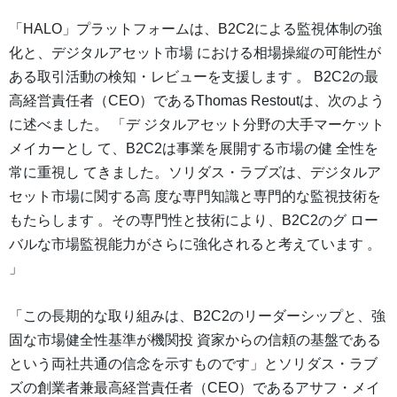
「HALO」プラットフォームは、B2C2による監視体制の強
化と、デジタルアセット市場 における相場操縦の可能性が
ある取引活動の検知・レビューを支援します 。 B2C2の最
高経営責任者（CEO）であるThomas Restoutは、次のよう
に述べました。 「デ ジタルアセット分野の大手マーケット
メイカーとし て、B2C2は事業を展開する市場の健 全性を
常に重視し てきました。ソリダス・ラブズは、デジタルア
セット市場に関する高 度な専門知識と専門的な監視技術を
もたらします 。その専門性と技術により、B2C2のグ ロー
バルな市場監視能力がさらに強化されると考えています 。
」
「この長期的な取り組みは、B2C2のリーダーシップと、強
固な市場健全性基準が機関投 資家からの信頼の基盤である
という両社共通の信念を示すものです」とソリダス・ラブ
ズの創業者兼最高経営責任者（CEO）であるアサフ・メイ