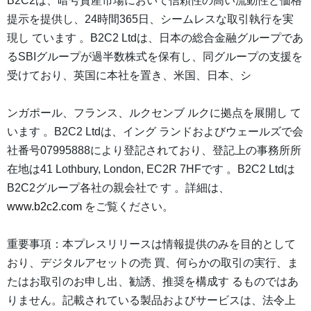
B2C2は、暗号資産市場において信頼性の高い流動性と価格
提示を提供し、24時間365日、シームレスな取引執行を実
現し ています 。B2C2 Ltdは、日本の総合金融グループであ
るSBIグループが過半数株式を保有し、同グループの支援を
受けており、英国に本社を置き、米国、日本、シ
ンガポール、フランス、ルクセンブ ルクに拠点を展開し て
います 。B2C2 Ltdは、イング ランドおよびウェールズで会
社番号07995888により登記されており、登記上の事務所所
在地は41 Lothbury, London, EC2R 7HFです 。B2C2 Ltdは
B2C2グループ各社の親会社で す 。詳細は、
www.b2c2.com
をご覧ください。
重要事項：本プレスリリースは情報提供のみを目的として
おり、デジタルアセットの売 買、何らかの取引の実行、ま
たはお取引のお申し出、勧誘、推奨を構成す るものではあ
りません。記載されている製品およびサービスは、法令上