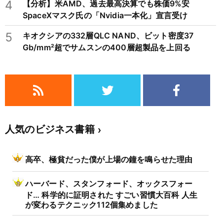
4
【分析】米AMD、過去最高決算でも株価9%安
SpaceXマスク氏の「Nvidia一本化」宣言受け
5
キオクシアの332層QLC NAND、ビット密度37
Gb/mm²超でサムスンの400層超製品を上回る
人気のビジネス書籍
高卒、極貧だった僕が上場の鐘を鳴らせた理由
ハーバード、スタンフォード、オックスフォー
ド… 科学的に証明された すごい習慣大百科 人生
が変わるテクニック112個集めました