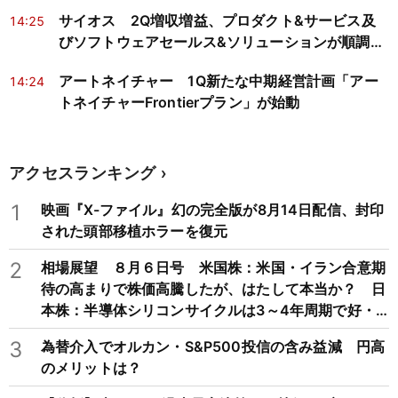
サイオス 2Q増収増益、プロダクト&サービス及
14:25
びソフトウェアセールス&ソリューションが順調に
推移
アートネイチャー 1Q新たな中期経営計画「アー
14:24
トネイチャーFrontierプラン」が始動
アクセスランキング
1
映画『X-ファイル』幻の完全版が8月14日配信、封印
された頭部移植ホラーを復元
2
相場展望 ８月６日号 米国株：米国・イラン合意期
待の高まりで株価高騰したが、はたして本当か？ 日
本株：半導体シリコンサイクルは3～4年周期で好・
不況を繰り返すため注意
3
為替介入でオルカン・S&P500投信の含み益減 円高
のメリットは？