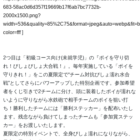
683-58ac0d6d357f19669b17f6ab7bc7732b-
2000x1500.png?
width=536&quality=85%2C75&format=jpeg&auto=webp&fit=
color=fff
]
2つ目は「初級コース向け(未就学児)」の『ポイを守り切
れ！びしょびしょ大合戦！』。毎年実施している「ポイを
守りきれ！」をこの夏限定で“チーム対抗びしょ濡れ水合
戦”としてさらにパワーアップした特別企画です。参加希望
者をくじ引きで2チームに分け、頭に装着したポイが濡れな
いように守りながら水鉄砲で相手チームのポイを狙い打
ち！勝利したチームには「勝利ステッカー」を配布いたし
ます。残念ながら負けてしまったチームも「参加賞ステッ
カー」をお渡しいたします。
夏限定の特別イベントで、全身びしょ濡れになりながら、