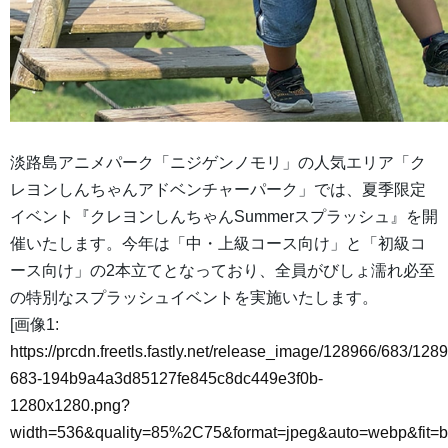
淡路島アニメパーク「ニジゲンノモリ」の人気エリア「ク
レヨンしんちゃんアドベンチャーパーク」では、夏季限定
イベント『クレヨンしんちゃんSummerスプラッシュ』を開
催いたします。今年は「中・上級コース向け」と「初級コ
ース向け」の2本立てとなっており、全員がびしょ濡れ必至
の特別なスプラッシュイベントを実施いたします。
[画像1:
https://prcdn.freetls.fastly.net/release_image/128966/683/128
683-194b9a4a3d85127fe845c8dc449e3f0b-
1280x1280.png?
width=536&quality=85%2C75&format=jpeg&auto=webp&fit=