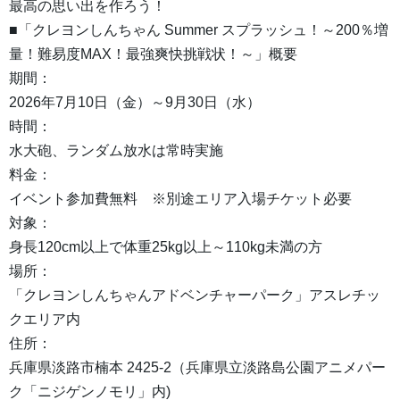
最高の思い出を作ろう！
■「クレヨンしんちゃん Summer スプラッシュ！～200％増
量！難易度MAX！最強爽快挑戦状！～」概要
期間：
2026年7月10日（金）～9月30日（水）
時間：
水大砲、ランダム放水は常時実施
料金：
イベント参加費無料 ※別途エリア入場チケット必要
対象：
身長120cm以上で体重25kg以上～110kg未満の方
場所：
「クレヨンしんちゃんアドベンチャーパーク」アスレチッ
クエリア内
住所：
兵庫県淡路市楠本 2425-2（兵庫県立淡路島公園アニメパー
ク「ニジゲンノモリ」内)