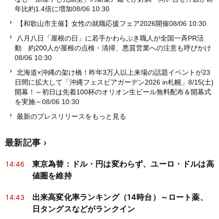
年比約1.4倍に増加
08/06 10:30
【和歌山市主催】女性の就職応援フェア2026開催
08/06 10:30
八月八日「屋根の日」に若手かわらぶき職人が全国一斉PR活
動 約200人が屋根の点検・清掃、悪質営業への注意も呼びかけ
08/06 10:30
北海道×沖縄の架け橋！昨年3万人以上来場の話題イベントが23
日間に拡大して「沖縄フェスビアガーデン2026 in札幌」8/15(土)
開幕！～初日は先着100杯のオリオン生ビール無料配布＆開幕式
を実施～
08/06 10:30
最新のプレスリリースをもっと見る
最新記事
東京為替：ドル・円は変わらず、ユーロ・ドルは高
14:46
値圏を維持
出来高変化率ランキング（14時台）～ロート薬、
14:43
日タングスなどがランクイン