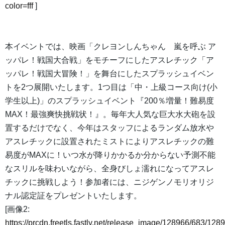
color=fff
]
本イベントでは、映画「クレヨンしんちゃん 嵐を呼ぶ ア
ッパレ！戦国大合戦」をモチーフにしたアスレチック「ア
ッパレ！戦国大冒険！」を舞台にしたスプラッシュイベン
トを2つ展開いたします。1つ目は「中・上級コース向け(小
学生以上)」のスプラッシュイベント『200％増量！難易度
MAX！最強爽快挑戦状！』。毎年大人気な巨大水大砲を設
置するだけでなく、今年はスタッフによるランダム放水や
アスレチックに設置されたミストによりアスレチックの難
易度がMAXに！いつ水が降りかかるか分からない予測不能
なスリルを味わいながら、全身びしょ濡れになってアスレ
チックに挑戦しよう！参加者には、ニジゲンノモリオリジ
ナル認定証をプレゼントいたします。
[画像2:
https://prcdn.freetls.fastly.net/release_image/128966/683/128