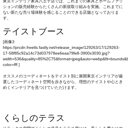
東京インテリア家具八王子店では、これまでの家具とホームファッ
ションの販売経験からたくさんの新規取り組みを実施。これまでに
ない新たな売り場体験を感じることのできる店舗となっておりま
す。
テイストブース
[画像3:
https://prcdn.freetls.fastly.net/release_image/129263/17/129263-
17-58f85c92a14c73d037978ee6eaa79fe8-3900x3030.jpg?
width=536&quality=85%2C75&format=jpeg&auto=webp&fit=bounds&
color=fff
]
オススメのコーディネートをテイスト別に展開東京インテリアが厳
選したコーディネート空間を歩きながら、理想のテイストや心とき
めくインテリアを見つけていただけます。
くらしのテラス