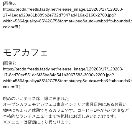
[画像6:
https://prcdn.freetls.fastly.net/release_image/129263/17/129263-
17-41eda920a61b889b2e732d7947ad416a-2160x2700.jpg?
width=536&quality=85%2C75&format=jpeg&auto=webp&fit=bounds&
color=fff
]
モアカフェ
[画像7:
https://prcdn.freetls.fastly.net/release_image/129263/17/129263-
17-8cd70ec551dc6f35ba84d541b3067583-3000x2200.jpg?
width=536&quality=85%2C75&format=jpeg&auto=webp&fit=bounds&
color=fff
]
眺めのいいテラス席、緑に囲まれた
オープンカフェモアカフェは東京インテリア家具店内にあるお買い
物中にちょっと休憩できるカフェです。コーヒー1杯からパスタなど
本格的なランチメニューまでお気軽にお楽しみいただけます。
※メニューは店舗により異なります。