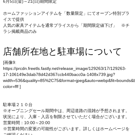
6月5日(金)～21(日)期間限定
ホームファッションアイテムを「数量限定」にてオープン特別プラ
イスで提供
人気の家具アイテムを通常プライスから「期間限定値下げ」 ※チ
ラシ掲載商品のみ
店舗所在地と駐車場について
[画像9:
https://prcdn.freetls.fastly.net/release_image/129263/17/129263-
17-106149e3dab78d42d367ccb440bacc0a-1408x739.jpg?
width=536&quality=85%2C75&format=jpeg&auto=webp&fit=bounds&
color=fff
]
駐車場２１０台
※オープニングセール期間中は、周辺道路の混雑が予想されます。
状況により、入庫・入店を制限させていただく場合がございます。
営業時間：10:00～20:00
※営業時間の変更の可能性がございます。詳しくはホームページを
ご確認ください