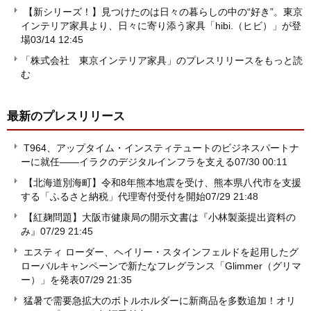
【新シリーズ！】見つけたのは日々の暮らしの中の“好き”。東京
インテリア家具より、日々に寄り添う家具「hibi.（ヒビ）」が登
場
03/14 12:45
「株式会社 東京インテリア家具」のプレスリリースをもっと読
む
最新のプレスリリース
T964、アップタイム・インスティテュートのビジネスパートナ
ーに就任——イラクのデジタルインフラを支える
07/30 00:11
【北海道別海町】令和8年熊本地震を受け、熊本県八代市を支援
する「ふるさと納税」代理寄付受付を開始
07/29 21:48
【紅麹問題】大阪市健康局の開示文書は『小林製薬提出資料の
み』
07/29 21:45
エスティ ローダー、ヘイリー・スタインフェルドを起用したグ
ローバルキャンペーンで新たなフレグランス「Glimmer（グリマ
ー）」を発表
07/29 21:35
猛暑で需要急拡大のボトルホルダーに新商品を多数追加！オリ