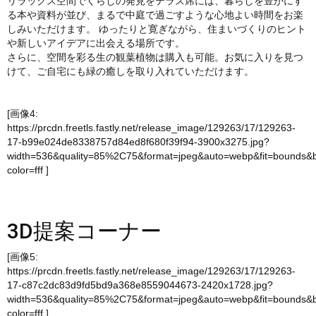
リラックス空間でくらしの発見をテラス席には、暮らしを豊かにす
る本や資料が並び、まるで中庭で過ごすような心地よい時間をお楽
しみいただけます。 ゆったりと寛ぎながら、住まいづくりのヒント
や新しいアイデアに出会える場所です。
さらに、空間を彩る生の観葉植物は購入も可能。お気に入りを見つ
けて、ご自宅にも緑の癒しを取り入れていただけます。
[画像4:
https://prcdn.freetls.fastly.net/release_image/129263/17/129263-
17-b99e024de8338757d84ed8f680f39f94-3900x3275.jpg?
width=536&quality=85%2C75&format=jpeg&auto=webp&fit=bounds&
color=fff
]
3D提案コーナー
[画像5:
https://prcdn.freetls.fastly.net/release_image/129263/17/129263-
17-c87c2dc83d9fd5bd9a368e8559044673-2420x1728.jpg?
width=536&quality=85%2C75&format=jpeg&auto=webp&fit=bounds&
color=fff
]