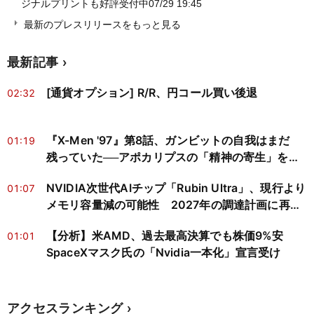
ジナルプリントも好評受付中
07/29 19:45
最新のプレスリリースをもっと見る
最新記事
[通貨オプション] R/R、円コール買い後退
02:32
『X-Men '97』第8話、ガンビットの自我はまだ
01:19
残っていた──アポカリプスの「精神の寄生」を神
経科学と心の哲学で読み解く
NVIDIA次世代AIチップ「Rubin Ultra」、現行より
01:07
メモリ容量減の可能性 2027年の調達計画に再検
討迫る
【分析】米AMD、過去最高決算でも株価9%安
01:01
SpaceXマスク氏の「Nvidia一本化」宣言受け
アクセスランキング