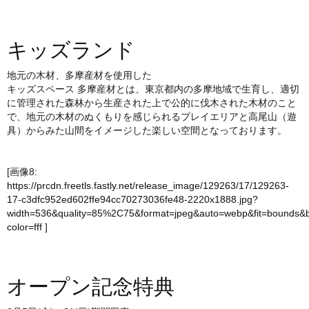
キッズランド
地元の木材、多摩産材を使用した
キッズスペース 多摩産材とは、東京都内の多摩地域で生育し、適切
に管理された森林から生産された上で公的に伐木された木材のこと
で、地元の木材のぬくもりを感じられるプレイエリアと高尾山（遊
具）からみた山間をイメージした楽しい空間となっております。
[画像8:
https://prcdn.freetls.fastly.net/release_image/129263/17/129263-
17-c3dfc952ed602ffe94cc70273036fe48-2220x1888.jpg?
width=536&quality=85%2C75&format=jpeg&auto=webp&fit=bounds&
color=fff
]
オープン記念特典