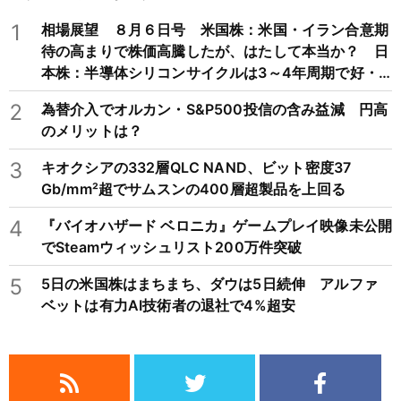
1
相場展望 ８月６日号 米国株：米国・イラン合意期
待の高まりで株価高騰したが、はたして本当か？ 日
本株：半導体シリコンサイクルは3～4年周期で好・
不況を繰り返すため注意
2
為替介入でオルカン・S&P500投信の含み益減 円高
のメリットは？
3
キオクシアの332層QLC NAND、ビット密度37
Gb/mm²超でサムスンの400層超製品を上回る
4
『バイオハザード ベロニカ』ゲームプレイ映像未公開
でSteamウィッシュリスト200万件突破
5
5日の米国株はまちまち、ダウは5日続伸 アルファ
ベットは有力AI技術者の退社で4%超安