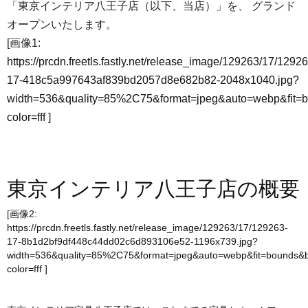
「東京インテリア八王子店（以下、当店）」を、 グランド
オープンいたします。
[画像1:
https://prcdn.freetls.fastly.net/release_image/129263/17/12926
17-418c5a997643af839bd2057d8e682b82-2048x1040.jpg?
width=536&quality=85%2C75&format=jpeg&auto=webp&fit=
color=fff
]
東京インテリア八王子店の概要
[画像2:
https://prcdn.freetls.fastly.net/release_image/129263/17/129263-
17-8b1d2bf9df448c44dd02c6d893106e52-1196x739.jpg?
width=536&quality=85%2C75&format=jpeg&auto=webp&fit=bounds&
color=fff
]