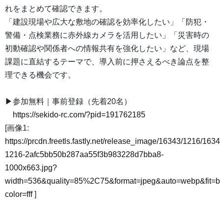
れをまとめて確認できます。
「建設現場や広大な敷地の確認を効率化したい」「防犯・
警備・点検業務に赤外線カメラを活用したい」「災害時の
初動確認や関係者への情報共有を強化したい」など、現場
課題に直結するテーマで、導入前に押さえるべき論点を整
理できる機会です。
▶参加無料｜事前登録（先着20名）
https://sekido-rc.com/?pid=191762185
[画像1:
https://prcdn.freetls.fastly.net/release_image/16343/1216/1634
1216-2afc5bb50b287aa55f3b983228d7bba8-
1000x663.jpg?
width=536&quality=85%2C75&format=jpeg&auto=webp&fit=
color=fff
]