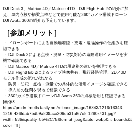
DJI Dock 3、Matrice 4D／Matrice 4TD、DJI FlightHub 2の紹介に加
え、屋内点検や橋梁点検などで使用可能な360°カメラ搭載ドローン
DJI Avata 360の紹介も予定しています。
［参加メリット］
・ ドローンポートによる自動離着陸・充電・遠隔操作の仕組みを確
認できる
・ DJI Dock 3による点検・測量・防災対応の遠隔運用イメージを実
機で確認できる
・ DJI Matrice 4D／Matrice 4TDの用途別の違いを整理できる
・ DJI FlightHub 2によるライブ映像共有、飛行経路管理、2D／3D
モデル作成の流れがわかる
・ 防災・防犯・点検・測量での具体的な活用イメージを確認できる
・ 導入前の疑問を現地で相談できる
・ 360°カメラ搭載ドローンDJI Avata 360の点検活用も確認できる
[画像3:
https://prcdn.freetls.fastly.net/release_image/16343/1216/16343-
1216-426fdab7bdb9a809ace206db31af67e8-1280x431.jpg?
width=536&quality=85%2C75&format=jpeg&auto=webp&fit=bounds&
color=fff
]