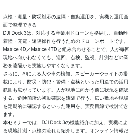
点検・測量・防災対応の遠隔・自動運用を、実機と運用画
面で整理できる
DJI Dock 3は、対応する産業用ドローンを格納し、自動離
着陸・充電・遠隔操作を行うためのドローンポートです。
Matrice 4D／Matrice 4TDと組み合わせることで、人が毎回
現地へ向かわなくても、巡回、点検、監視、計測などの業
務を遠隔から実施しやすくなります。
さらに、AIによる人や車の検知、スピーカーやライトの搭
載により、防災・防犯・警備・点検といった用途での活用
範囲も広がっています。人が現地に向かう前に状況を確認
する、危険箇所の初動確認を遠隔で行う、広い敷地や現場
を定期的に確認するといった運用を、実務目線で検討でき
ます。
本セミナーでは、DJI Dock 3の機能紹介に加え、実機によ
る現地計測・点検の流れも紹介します。オンライン情報だ