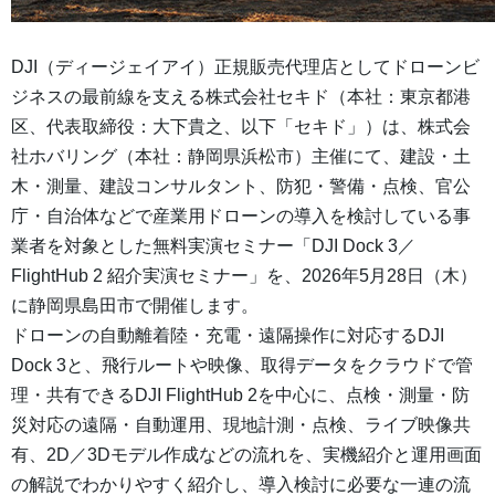
DJI（ディージェイアイ）正規販売代理店としてドローンビ
ジネスの最前線を支える株式会社セキド（本社：東京都港
区、代表取締役：大下貴之、以下「セキド」）は、株式会
社ホバリング（本社：静岡県浜松市）主催にて、建設・土
木・測量、建設コンサルタント、防犯・警備・点検、官公
庁・自治体などで産業用ドローンの導入を検討している事
業者を対象とした無料実演セミナー「DJI Dock 3／
FlightHub 2 紹介実演セミナー」を、2026年5月28日（木）
に静岡県島田市で開催します。
ドローンの自動離着陸・充電・遠隔操作に対応するDJI
Dock 3と、飛行ルートや映像、取得データをクラウドで管
理・共有できるDJI FlightHub 2を中心に、点検・測量・防
災対応の遠隔・自動運用、現地計測・点検、ライブ映像共
有、2D／3Dモデル作成などの流れを、実機紹介と運用画面
の解説でわかりやすく紹介し、導入検討に必要な一連の流