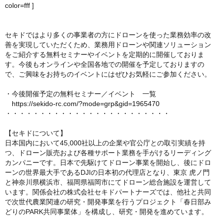
color=fff
]
セキドではより多くの事業者の方にドローンを使った業務効率の改
善を実現していただくため、業務用ドローンや関連ソリューション
をご紹介する無料セミナーやイベントを定期的に開催しておりま
す。今後もオンラインや全国各地での開催を予定しておりますの
で、ご興味をお持ちのイベントにはぜひお気軽にご参加ください。
・今後開催予定の無料セミナー／イベント 一覧
https://sekido-rc.com/?mode=grp&gid=1965470
・・・・・・・・・・・・・・・・・・・・・・・・
【セキドについて】
日本国内において45,000社以上の企業や官公庁との取引実績を持
つ、ドローン販売および各種サポート業務を手がけるリーディング
カンパニーです。日本で先駆けてドローン事業を開始し、後にドロ
ーンの世界最大手であるDJIの日本初の代理店となり、東京 虎ノ門
と神奈川県横浜市、福岡県福岡市にてドローン総合施設を運営して
います。関係会社の株式会社セキドパートナーズでは、他社と共同
で次世代農業関連の研究・開発事業を行うプロジェクト「春日部み
どりのPARK共同事業体」を構成し、研究・開発を進めています。