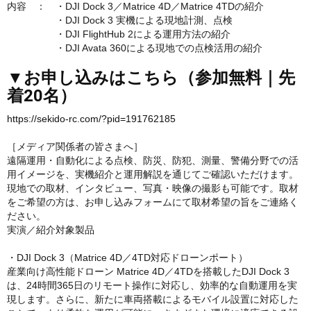
内容 ： ・DJI Dock 3／Matrice 4D／Matrice 4TDの紹介
・DJI Dock 3 実機による現地計測、点検
・DJI FlightHub 2による運用方法の紹介
・DJI Avata 360による現地での点検活用の紹介
▼お申し込みはこちら（参加無料｜先
着20名）
https://sekido-rc.com/?pid=191762185
［メディア関係者の皆さまへ］
遠隔運用・自動化による点検、防災、防犯、測量、警備分野での活
用イメージを、実機紹介と運用解説を通じてご確認いただけます。
現地での取材、インタビュー、写真・映像の撮影も可能です。取材
をご希望の方は、お申し込みフォームにて取材希望の旨をご連絡く
ださい。
実演／紹介対象製品
・DJI Dock 3（Matrice 4D／4TD対応ドローンポート）
産業向け高性能ドローン Matrice 4D／4TDを搭載したDJI Dock 3
は、24時間365日のリモート操作に対応し、効率的な自動運用を実
現します。さらに、新たに車両搭載によるモバイル設置に対応した