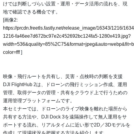
けでは判断しづらい設置・運用・データ活用の流れを、現
地で確認できる機会です。
[画像2:
https://prcdn.freetls.fastly.net/release_image/16343/1216/1634
1216-fa46ee7d672bc97e2c452692bc124fa5-1280x419.jpg?
width=536&quality=85%2C75&format=jpeg&auto=webp&fit=
color=fff
]
映像・飛行ルートを共有し、災害・点検時の判断を支援
DJI FlightHub 2は、ドローンの飛行ミッション作成、運用
管理、取得データの管理・共有をクラウド上で行うための
運用管理プラットフォームです。
本セミナーでは、ドローンのライブ映像を離れた場所から
共有する方法や、DJI Dock 3を遠隔操作して無人運用をサ
ポートする流れ、リアルタイムに近い形で2D／3Dモデルを
作成して現場状況を把握する方法を紹介します。