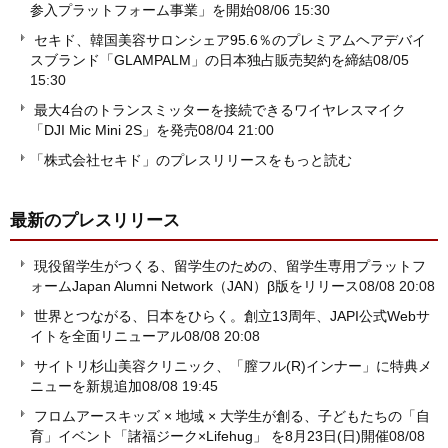
参入プラットフォーム事業」を開始
08/06 15:30
セキド、韓国美容サロンシェア95.6％のプレミアムヘアデバイ
スブランド「GLAMPALM」の日本独占販売契約を締結
08/05
15:30
最大4台のトランスミッターを接続できるワイヤレスマイク
「DJI Mic Mini 2S」を発売
08/04 21:00
「株式会社セキド」のプレスリリースをもっと読む
最新のプレスリリース
現役留学生がつくる、留学生のための、留学生専用プラットフ
ォームJapan Alumni Network（JAN）β版をリリース
08/08 20:08
世界とつながる、日本をひらく。創立13周年、JAPI公式Webサ
イトを全面リニューアル
08/08 20:08
サイトリ杉山美容クリニック、「膣フル(R)インナー」に特典メ
ニューを新規追加
08/08 19:45
フロムアースキッズ × 地域 × 大学生が創る、子どもたちの「自
育」イベント「諸福ジーク×Lifehug」 を8月23日(日)開催
08/08