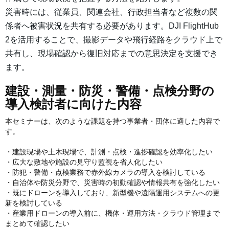
災害時には、従業員、関連会社、行政担当者など複数の関
係者へ被害状況を共有する必要があります。DJI FlightHub
2を活用することで、撮影データや飛行経路をクラウド上で
共有し、現場確認から復旧対応までの意思決定を支援でき
ます。
建設・測量・防災・警備・点検分野の
導入検討者に向けた内容
本セミナーは、次のような課題を持つ事業者・団体に適した内容で
す。
・建設現場や土木現場で、計測・点検・進捗確認を効率化したい
・広大な敷地や施設の見守り監視を省人化したい
・防犯・警備・点検業務で赤外線カメラの導入を検討している
・自治体や防災分野で、災害時の初動確認や情報共有を強化したい
・既にドローンを導入しており、新型機や遠隔運用システムへの更
新を検討している
・産業用ドローンの導入前に、機体・運用方法・クラウド管理まで
まとめて確認したい