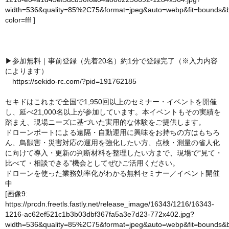
width=536&quality=85%2C75&format=jpeg&auto=webp&fit=bounds&
color=fff
]
▶参加無料｜事前登録（先着20名）約1分で登録完了（※入力内容
によります）
https://sekido-rc.com/?pid=191762185
セキドはこれまで全国で1,950回以上のセミナー・イベントを開催
し、延べ21,000名以上が参加しています。本イベントもその実績を
踏まえ、現場ニーズに基づいた実用的な体験をご提供します。
ドローンポートによる遠隔・自動運用に興味をお持ちの方はもちろ
ん、鳥獣害・災害対応の運用を強化したい方、点検・測量の省人化
に向けて導入・更新の判断材料を整理したい方まで、現場で“見て・
比べて・相談できる”機会としてぜひご活用ください。
ドローンを使った業務効率化がわかる無料セミナー／イベント開催
中
[画像9:
https://prcdn.freetls.fastly.net/release_image/16343/1216/16343-
1216-ac62ef521c1b3b03dbf367fa5a3e7d23-772x402.jpg?
width=536&quality=85%2C75&format=jpeg&auto=webp&fit=bounds&