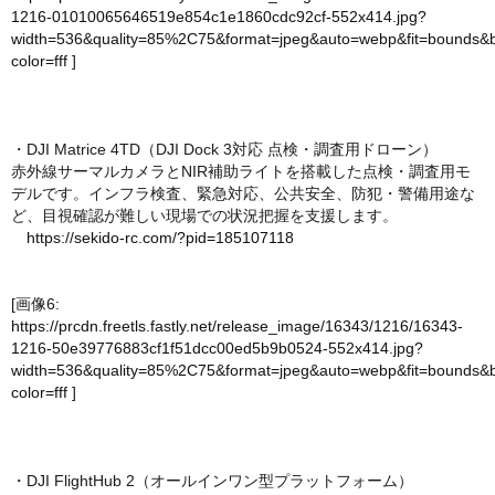
1216-01010065646519e854c1e1860cdc92cf-552x414.jpg?
width=536&quality=85%2C75&format=jpeg&auto=webp&fit=bounds&
color=fff
]
・DJI Matrice 4TD（DJI Dock 3対応 点検・調査用ドローン）
赤外線サーマルカメラとNIR補助ライトを搭載した点検・調査用モ
デルです。インフラ検査、緊急対応、公共安全、防犯・警備用途な
ど、目視確認が難しい現場での状況把握を支援します。
https://sekido-rc.com/?pid=185107118
[画像6:
https://prcdn.freetls.fastly.net/release_image/16343/1216/16343-
1216-50e39776883cf1f51dcc00ed5b9b0524-552x414.jpg?
width=536&quality=85%2C75&format=jpeg&auto=webp&fit=bounds&
color=fff
]
・DJI FlightHub 2（オールインワン型プラットフォーム）