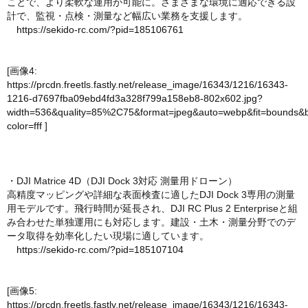
ことで、より柔軟な運用が可能に。さまざまな環境に適応できる設
計で、監視・点検・測量など幅広い業務を支援します。
https://sekido-rc.com/?pid=185106761
[画像4:
https://prcdn.freetls.fastly.net/release_image/16343/1216/16343-
1216-d7697fba09ebd4fd3a328f799a158eb8-802x602.jpg?
width=536&quality=85%2C75&format=jpeg&auto=webp&fit=bounds&
color=fff
]
・DJI Matrice 4D（DJI Dock 3対応 測量用ドローン）
高精度マッピングや詳細な表面検査に適したDJI Dock 3専用の測量
用モデルです。飛行時間が延長され、DJI RC Plus 2 Enterpriseと組
み合わせた単独運用にも対応します。建設・土木・測量分野でのデ
ータ取得を効率化したい現場に適しています。
https://sekido-rc.com/?pid=185107104
[画像5:
https://prcdn.freetls.fastly.net/release_image/16343/1216/16343-