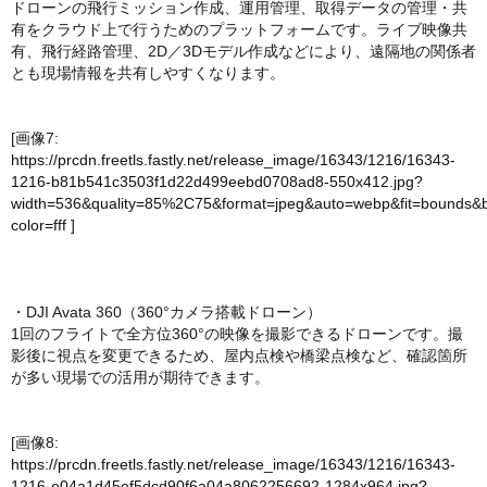
ドローンの飛行ミッション作成、運用管理、取得データの管理・共
有をクラウド上で行うためのプラットフォームです。ライブ映像共
有、飛行経路管理、2D／3Dモデル作成などにより、遠隔地の関係者
とも現場情報を共有しやすくなります。
[画像7:
https://prcdn.freetls.fastly.net/release_image/16343/1216/16343-
1216-b81b541c3503f1d22d499eebd0708ad8-550x412.jpg?
width=536&quality=85%2C75&format=jpeg&auto=webp&fit=bounds&
color=fff
]
・DJI Avata 360（360°カメラ搭載ドローン）
1回のフライトで全方位360°の映像を撮影できるドローンです。撮
影後に視点を変更できるため、屋内点検や橋梁点検など、確認箇所
が多い現場での活用が期待できます。
[画像8:
https://prcdn.freetls.fastly.net/release_image/16343/1216/16343-
1216-e04a1d45ef5dcd90f6a04a8062256692-1284x964.jpg?