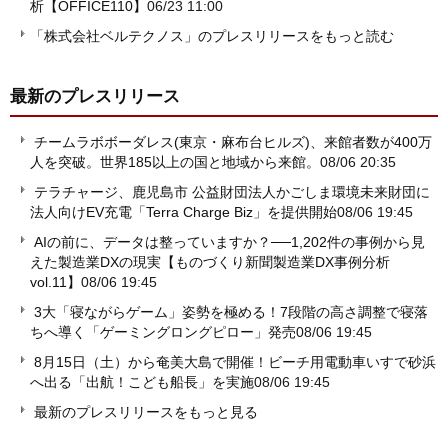
析【OFFICE110】
06/23 11:00
「株式会社ベルテクノス」のプレスリリースをもっと読む
最新のプレスリリース
チームラボボーダレス(東京・麻布台ヒルズ)、来館者数が400万
人を突破。世界185以上の国と地域から来館。
08/06 20:35
テラチャージ、鹿児島市 公益財団法人かごしま環境未来財団に
法人向けEV充電「Terra Charge Biz」を提供開始
08/06 19:45
AIの前に、データは整っていますか？──1,202件の事例から見
えた製造業DXの現実【ものづくり新聞製造業DX事例分析
vol.11】
08/06 19:45
3大「寝ながらゲーム」姿勢を極める！7段階の高さ調整で寝落
ちへ導く「ゲーミングロングピロー」発売
08/06 19:45
8月15日（土）から奄美大島で開催！ビーチ用電動車いすで砂浜
へ出る「出航！こども船長」を実施
08/06 19:45
最新のプレスリリースをもっと見る