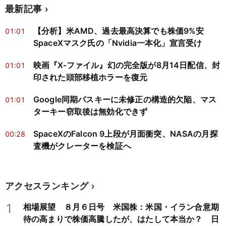
最新記事
【分析】米AMD、過去最高決算でも株価9%安
01:01
SpaceXマスク氏の「Nvidia一本化」宣言受け
映画『X-ファイル』幻の完全版が8月14日配信、封
01:01
印された頭部移植ホラーを復元
Google同期パスキーに未修正の構造的欠陥、マス
01:01
ターキー窃取後は無効化できず
SpaceXのFalcon 9上段が月面衝突、NASAの月探
00:28
査機がクレーターを検証へ
アクセスランキング
1
相場展望 ８月６日号 米国株：米国・イラン合意期
待の高まりで株価高騰したが、はたして本当か？ 日