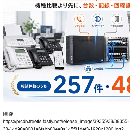
[画像:
https://prcdn.freetls.fastly.net/release_image/39355/38/39355-
38-14d90a8001a6fabb80ee0a145f81def3-1920x1280.jpg?