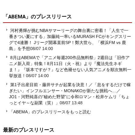
「ABEMA」
のプレスリリース
河村勇輝が挑むNBAサマーリーグの舞台裏に密着！「人生で一
番きつい夏にする」加藤純一率いるMURASH FCがキングスリー
グで4連勝！ Jリーグ開幕直前SP！鄭大世ら、「横浜FM vs 鹿
島」を予想
08/07 14:00
8月はABEMAで「アニメ毎週200作品無料祭」2週目は「旧作ア
ニメ新入荷」特集！8月11日（火・祝）より『魔法先生ネギ
ま！』『坂本ですが？』など色褪せない人気アニメを順次無料一
挙放送！
08/07 14:00
第1子出産目前・藤井サチが起業を決意！／「息をするだけで稼
ぎたい」インフルエンサー・MONAKOが新たな挑戦へ…／
JO1・河野純喜の“秘めた野望”に令和ロマン・松井ケムリ「ちょ
っとイヤ～な副業（笑）」
08/07 13:48
「ABEMA」のプレスリリースをもっと読む
最新のプレスリリース