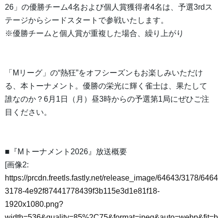
26」の優勝チーム4名および個人賞獲得者4名は、予選3rdス
テージからシードスタートで参戦いたします。
※優勝チームと個人賞が重複した場合、繰り上がり
「Mリーグ」の“熱狂”をオフシーズンもお楽しみいただけ
る、本トーナメント。優勝の栄光に輝く雀士は、果たして
誰なのか？6月1日（月）昼3時からの予選第1局にぜひご注
目ください。
■『Mトーナメント2026』放送概要
[画像2:
https://prcdn.freetls.fastly.net/release_image/64643/3178/6464
3178-4e92f87441778439f3b115e3d1e81f18-
1920x1080.png?
width=536&quality=85%2C75&format=jpeg&auto=webp&fit=