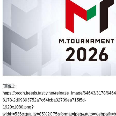
[画像1:
https://prcdn.freetls.fastly.net/release_image/64643/3178/6464
3178-2d09393752a7c64fcba32709ea715f5d-
1920x1080.png?
width=536&quality=85%2C75&format=jpeg&auto=webp&fit=