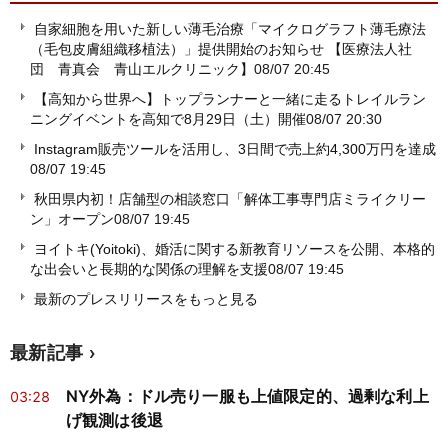
自家細胞を用いた新しい薄毛治療「マイクログラフト薄毛療法
（毛包皮膚組織移植法）」提供開始のお知らせ 【医療法人社
団 青真会 青山エルクリニック】
08/07 20:45
【高知から世界へ】トップランナーと一緒に走るトレイルラン
ニングイベントを高知で8月29日（土）開催
08/07 20:30
Instagram販売ツールを活用し、3日間で売上約4,300万円を達成
08/07 19:45
秋田県内初！店舗型の相談窓口「解体工事専門店ミライクリー
ン」オープン
08/07 19:45
ヨイトキ(Yoitoki)、婚活に関する新教育リソースを公開、本格的
な出会いと長期的な関係の理解を支援
08/07 19:45
最新のプレスリリースをもっと見る
最新記事
NY外為：ドル売り一服も上値限定的、過剰な利上
03:28
げ観測は後退