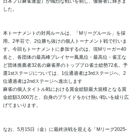
日本プロ麻雀連盟）が熾烈な戦いを制し、優勝者に輝きま
した。
本トーナメントの対局ルールは、「Mリーグルール」を採
用。2半荘で、2位勝ち抜けの個人トーナメント戦で行いま
す。今回もトーナメントに参加するのは、現Mリーガー40
名と、各団体の最高峰プレイヤー鳳凰位・最高位・雀王な
ど団体推薦者32名の麻雀界のトッププロ雀士総勢72名。予
選1stステージについては、1位通過者は3rdステージへ、2
位通過者は2ndステージへ進出します
麻雀の個人タイトル戦における賞金総額最大規模となる賞
金総額3,000万と、自身のプライドをかけ熱い戦いを繰り広
げてまいります。
なお、5月15日（金）に最終決戦を迎える「Mリーグ2025-