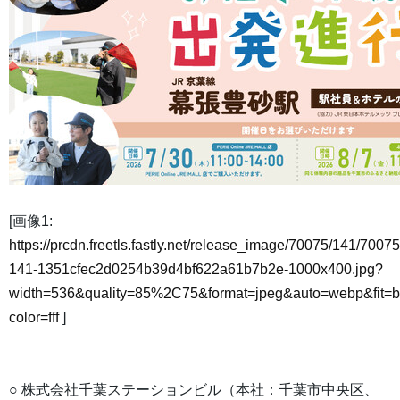
[画像1:
https://prcdn.freetls.fastly.net/release_image/70075/141/70075
141-1351cfec2d0254b39d4bf622a61b7b2e-1000x400.jpg?
width=536&quality=85%2C75&format=jpeg&auto=webp&fit=
color=fff
]
○ 株式会社千葉ステーションビル（本社：千葉市中央区、