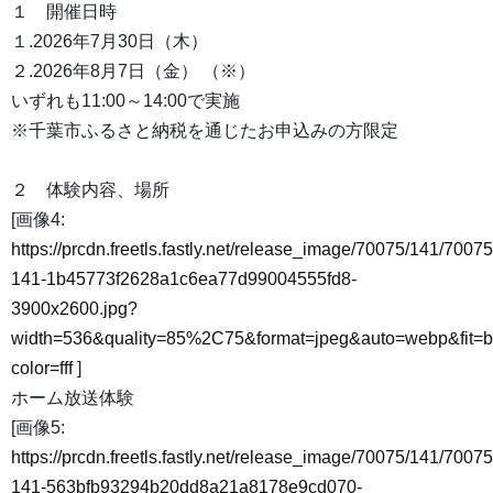
１ 開催日時
１.2026年7月30日（木）
２.2026年8月7日（金） （※）
いずれも11:00～14:00で実施
※千葉市ふるさと納税を通じたお申込みの方限定
２ 体験内容、場所
[画像4:
https://prcdn.freetls.fastly.net/release_image/70075/141/70075
141-1b45773f2628a1c6ea77d99004555fd8-
3900x2600.jpg?
width=536&quality=85%2C75&format=jpeg&auto=webp&fit=
color=fff
]
ホーム放送体験
[画像5:
https://prcdn.freetls.fastly.net/release_image/70075/141/70075
141-563bfb93294b20dd8a21a8178e9cd070-