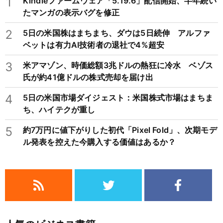
1
Kindleファームウェア「5.19.6」配信開始、半年続い
たマンガの表示バグを修正
2
5日の米国株はまちまち、ダウは5日続伸 アルファ
ベットは有力AI技術者の退社で4%超安
3
米アマゾン、時価総額3兆ドルの熱狂に冷水 ベゾス
氏が約41億ドルの株式売却を届け出
4
5日の米国市場ダイジェスト：米国株式市場はまちま
ち、ハイテクが重し
5
約7万円に値下がりした初代「Pixel Fold」、次期モデ
ル発表を控えた今購入する価値はあるか？