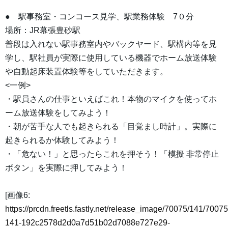
● 駅事務室・コンコース見学、駅業務体験 7０分
場所：JR幕張豊砂駅
普段は入れない駅事務室内やバックヤード、駅構内等を見
学し、駅社員が実際に使用している機器でホーム放送体験
や自動起床装置体験等をしていただきます。
<一例>
・駅員さんの仕事といえばこれ！本物のマイクを使ってホ
ーム放送体験をしてみよう！
・朝が苦手な人でも起きられる「目覚まし時計」。実際に
起きられるか体験してみよう！
・「危ない！」と思ったらこれを押そう！「模擬 非常停止
ボタン」を実際に押してみよう！
[画像6:
https://prcdn.freetls.fastly.net/release_image/70075/141/70075
141-192c2578d2d0a7d51b02d7088e727e29-