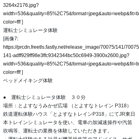
3264x2176.jpg?
width=536&quality=85%2C75&format=jpeg&auto=webp&fit=
color=fff
]
運転士シミュレータ体験
[画像7:
https://prcdn.freetls.fastly.net/release_image/70075/141/70075
141-adff929ff98e3ffc9342344bc50c6949-3900x2600.jpg?
width=536&quality=85%2C75&format=jpeg&auto=webp&fit=
color=fff
]
ベッドメイキング体験
● 運転士シミュレータ体験 ３０分
場所：とよすなうみかぜ広場 （とよすなトレイン P318）
鉄道運転体験ハウス「とよすなトレインP318」にてJR東日
本トレインシミュレータを使い、電車の加減速操作や汽笛
吹鳴等、運転士の業務を体験していただきます。