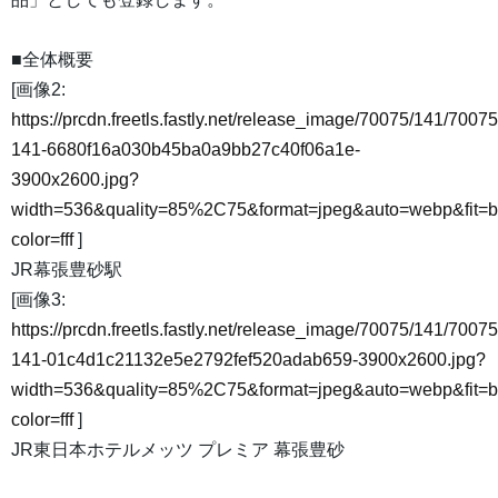
■全体概要
[画像2:
https://prcdn.freetls.fastly.net/release_image/70075/141/70075
141-6680f16a030b45ba0a9bb27c40f06a1e-
3900x2600.jpg?
width=536&quality=85%2C75&format=jpeg&auto=webp&fit=
color=fff
]
JR幕張豊砂駅
[画像3:
https://prcdn.freetls.fastly.net/release_image/70075/141/70075
141-01c4d1c21132e5e2792fef520adab659-3900x2600.jpg?
width=536&quality=85%2C75&format=jpeg&auto=webp&fit=
color=fff
]
JR東日本ホテルメッツ プレミア 幕張豊砂