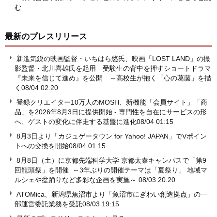
む
最新のプレスリリース
新進気鋭の映画監督・いちはら悠氏、映画「LOST LAND」の撮
影監督・北川喜雄氏を起用 受験生の背中を押すショートドラマ
『未来を信じて進め』を公開 ～高校生が抱く「心の葛藤」を描
く
08/04 02:20
登録クリエイター10万人のMOSH、新機能「会員サイト」「商
品」を2026年8月3日に提供開始 - 専門性を自在にサービスの形
へ、ゲストの変化に伴走する基盤に進化
08/04 01:15
8月3日より「カジュゲータウン for Yahoo! JAPAN」でVポイン
トへの交換を開始
08/04 01:15
8月8日（土）に京都先端科学大学 京都太秦キャンパスで「第9
回龍頭祭」を開催 ～3年ぶりの開催テーマは「夏祭り」 地域マ
ルシェや盆踊りなど多彩な企画を実施～
08/03 20:20
ATOMica、新潟県魚沼市より「魚沼市にぎわい創造拠点」の一
部運営委託業務を受託
08/03 19:15