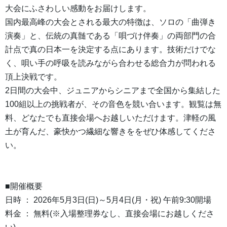
大会にふさわしい感動をお届けします。
国内最高峰の大会とされる最大の特徴は、ソロの「曲弾き
演奏」と、伝統の真髄である「唄づけ伴奏」の両部門の合
計点で真の日本一を決定する点にあります。技術だけでな
く、唄い手の呼吸を読みながら合わせる総合力が問われる
頂上決戦です。
2日間の大会中、ジュニアからシニアまで全国から集結した
100組以上の挑戦者が、その音色を競い合います。観覧は無
料、どなたでも直接会場へお越しいただけます。津軽の風
土が育んだ、豪快かつ繊細な響きををぜひ体感してくださ
い。
■開催概要
日時 ： 2026年5月3日(日)～5月4日(月・祝) 午前9:30開場
料金 ： 無料(※入場整理券なし、直接会場にお越しくださ