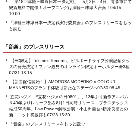
「第18回津軽三味線日本一決定戦」 5月3日・4日、青森市にて
観覧無料で開催！オープニングは津軽三味線大合奏！
04/15
10:00
「津軽三味線日本一決定戦実行委員会」のプレスリリースをもっ
と読む
「音楽」
のプレスリリース
【EC限定】Tokimeki Records、ビルボードライブ公演記念グッ
ズの発売決定！ファン必見のオンライン限定キーホルダー全3種
07/31 13:15
【新曲配信開始！】AMOROSA MODERNO × COLOUR
MANNERSのブランド体験は新たなステージへ
07/30 08:45
立花ハジメ「#立花ハジメの日0801」、13年ぶり新作アルバム
＆40年ぶりレリーフ盤を8月1日同時リリース―プラスチックス
結成50周年、Low Powers解散公演・小山田圭吾×砂原良徳との
新ユニット初披露も
07/28 15:30
「音楽」のプレスリリースをもっと読む