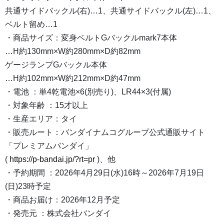
共通サイドバックル(右)…1、共通サイドバックル(左)…1、
ベルト留め…1
・商品サイズ：変身ベルトGバックルmark7本体
…H約130mm×W約280mm×D約82mm
ゲージランプGバックル本体
…H約102mm×W約212mm×D約47mm
・電池 ：単4乾電池×6(別売り)、LR44×3(付属)
・対象年齢 ：15才以上
・生産エリア：タイ
・販売ルート：バンダイナムコグループ公式通販サイト
「プレミアムバンダイ」
(
https://p-bandai.jp/?rt=pr
)、他
・予約期間 ：2026年4月29日(水)16時～2026年7月19日
(日)23時予定
・商品お届け：2026年12月予定
・発売元 ：株式会社バンダイ