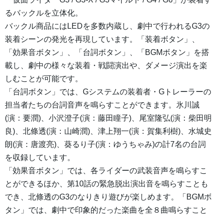
るバックルを立体化。
バックル商品にはLEDを多数内蔵し、劇中で行われるG3の
装着シーンの発光を再現しています。「装着ボタン」、
「効果音ボタン」、「台詞ボタン」、「BGMボタン」を搭
載し、劇中の様々な装着・戦闘演出や、ダメージ演出を楽
しむことが可能です。
「台詞ボタン」では、Gシステムの装着者・Gトレーラーの
担当者たちの台詞音声を鳴らすことができます。氷川誠
(演：要潤)、小沢澄子(演：藤田瞳子)、尾室隆弘(演：柴田明
良)、北條透(演：山崎潤)、津上翔一(演：賀集利樹)、水城史
朗(演：唐渡亮)、葵るり子(演：ゆうちゃみ)の計7名の台詞
を収録しています。
「効果音ボタン」では、各ライダーの武装音声を鳴らすこ
とができるほか、第10話の緊急脱出演出音を鳴らすことも
でき、北條透のG3のなりきり遊びが楽しめます。「BGMボ
タン」では、劇中で印象的だった楽曲を全８曲鳴らすこと