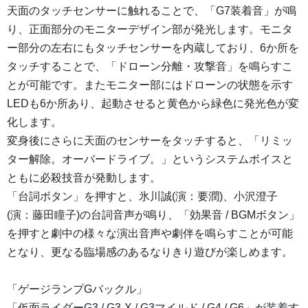
天面のタッチセンサーに触れることで、「G7装着音」が鳴
り、正面部分のモニターデザイン部が発光します。モニタ
ー部分の左右にもタッチセンサーを内蔵しており、6か所を
タッチすることで、「ドローン分離・攻撃音」を鳴らすこ
とが可能です。またモニター部にはドローンの状態を示す
LEDも6か所あり、起動させると黄色から緑色に発光色が変
化します。
変身後にさらに天面のセンサーをタッチすると、「リミッ
ター解除。オーバードライブ。」というシステムボイスと
ともに必殺技音が発動します。
「台詞ボタン」を押すと、氷川誠(演：要潤)、小沢澄子
(演：藤田瞳子)の台詞音声が鳴り、「効果音 / BGMボタン」
を押すと劇中の様々な演出音声や劇伴を鳴らすことが可能
となり、更なる臨場感のあるなりきり遊びが楽しめます。
「ゲージランプGバックル」
「仮面ライダーG3 / G3-X / G3マイルド / G4 / G6」が装着す