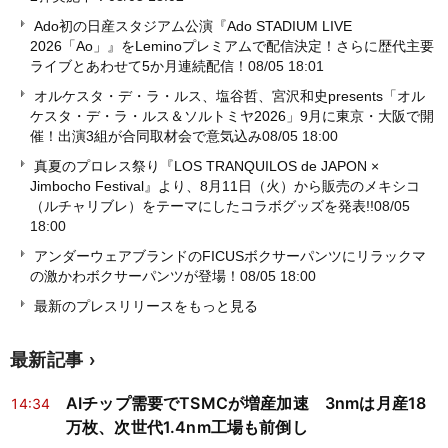
Ado初の日産スタジアム公演『Ado STADIUM LIVE
2026「Ao」』をLeminoプレミアムで配信決定！さらに歴代主要
ライブとあわせて5か月連続配信！
08/05 18:01
オルケスタ・デ・ラ・ルス、塩谷哲、宮沢和史presents「オル
ケスタ・デ・ラ・ルス＆ソルトミヤ2026」9月に東京・大阪で開
催！出演3組が合同取材会で意気込み
08/05 18:00
真夏のプロレス祭り『LOS TRANQUILOS de JAPON ×
Jimbocho Festival』より、8月11日（火）から販売のメキシコ
（ルチャリブレ）をテーマにしたコラボグッズを発表!!
08/05
18:00
アンダーウェアブランドのFICUSボクサーパンツにリラックマ
の激かわボクサーパンツが登場！
08/05 18:00
最新のプレスリリースをもっと見る
最新記事
AIチップ需要でTSMCが増産加速 3nmは月産18
14:34
万枚、次世代1.4nm工場も前倒し