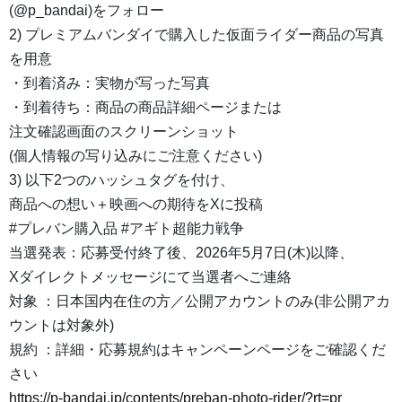
(@p_bandai)をフォロー
2) プレミアムバンダイで購入した仮面ライダー商品の写真
を用意
・到着済み：実物が写った写真
・到着待ち：商品の商品詳細ページまたは
注文確認画面のスクリーンショット
(個人情報の写り込みにご注意ください)
3) 以下2つのハッシュタグを付け、
商品への想い＋映画への期待をXに投稿
#プレバン購入品 #アギト超能力戦争
当選発表：応募受付終了後、2026年5月7日(木)以降、
Xダイレクトメッセージにて当選者へご連絡
対象 ：日本国内在住の方／公開アカウントのみ(非公開アカ
ウントは対象外)
規約 ：詳細・応募規約はキャンペーンページをご確認くだ
さい
https://p-bandai.jp/contents/preban-photo-rider/?rt=pr