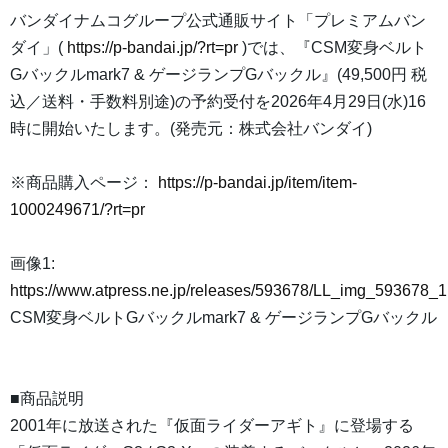
バンダイナムコグループ公式通販サイト「プレミアムバン
ダイ」(
https://p-bandai.jp/?rt=pr
)では、『CSM変身ベルト
Gバックルmark7 & ゲージランプGバックル』(49,500円 税
込／送料・手数料別途)の予約受付を2026年4月29日(水)16
時に開始いたします。(発売元：株式会社バンダイ)
※商品購入ページ：
https://p-bandai.jp/item/item-
1000249671/?rt=pr
画像1:
https://www.atpress.ne.jp/releases/593678/LL_img_593678_1
CSM変身ベルトGバックルmark7 & ゲージランプGバックル
■商品説明
2001年に放送された『仮面ライダーアギト』に登場する