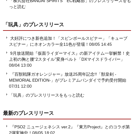
「株式会社BANDAI SPIRITS EC戦略部」のプレスリリースをも
っと読む
「玩具」
のプレスリリース
大好評につき新色追加！「スピンボールスピナー」「キューブ
スピナー」にネオンカラー全11色が登場！
08/05 14:45
9月放送開始『仮面ライダーマイス』の新アイテム一挙解禁！史
上初の胸と腰“2スタイル”変身ベルト「DXマイスドライバー」
08/04 13:00
『百獣戦隊ガオレンジャー』放送25周年記念!!「獣皇剣 -
MEMORIAL EDITION-」がプレミアムバンダイで予約受付開始
07/31 12:00
「玩具」のプレスリリースをもっと読む
最新のプレスリリース
『PSO2 ニュージェネシス ver.2』『東方Project』とのコラボ第
2弾実施中！
08/05 18:02