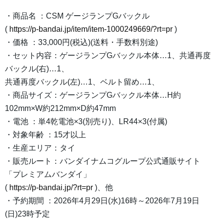
・商品名 ：CSM ゲージランプGバックル
(
https://p-bandai.jp/item/item-1000249669/?rt=pr
)
・価格 ：33,000円(税込)(送料・手数料別途)
・セット内容：ゲージランプGバックル本体…1、共通再度
バックル(右)…1、
共通再度バックル(左)…1、ベルト留め…1、
・商品サイズ：ゲージランプGバックル本体…H約
102mm×W約212mm×D約47mm
・電池 ：単4乾電池×3(別売り)、LR44×3(付属)
・対象年齢 ：15才以上
・生産エリア：タイ
・販売ルート：バンダイナムコグループ公式通販サイト
「プレミアムバンダイ」
(
https://p-bandai.jp/?rt=pr
)、他
・予約期間 ：2026年4月29日(水)16時～2026年7月19日
(日)23時予定