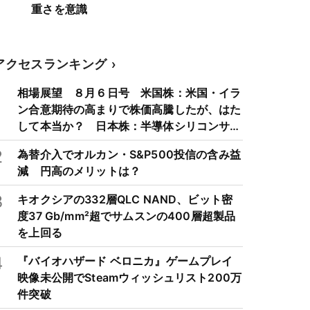
重さを意識
アクセスランキング
1
相場展望 ８月６日号 米国株：米国・イラ
ン合意期待の高まりで株価高騰したが、はた
して本当か？ 日本株：半導体シリコンサイ
クルは3～4年周期で好・不況を繰り返すた
2
為替介入でオルカン・S&P500投信の含み益
め注意
減 円高のメリットは？
3
キオクシアの332層QLC NAND、ビット密
度37 Gb/mm²超でサムスンの400層超製品
を上回る
4
『バイオハザード ベロニカ』ゲームプレイ
映像未公開でSteamウィッシュリスト200万
件突破