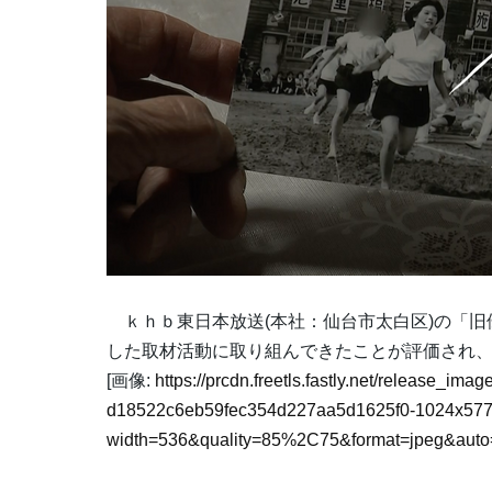
ｋｈｂ東日本放送(本社：仙台市太白区)の「旧
した取材活動に取り組んできたことが評価され、
[画像:
https://prcdn.freetls.fastly.net/release_i
d18522c6eb59fec354d227aa5d1625f0-1024x577
width=536&quality=85%2C75&format=jpeg&auto=