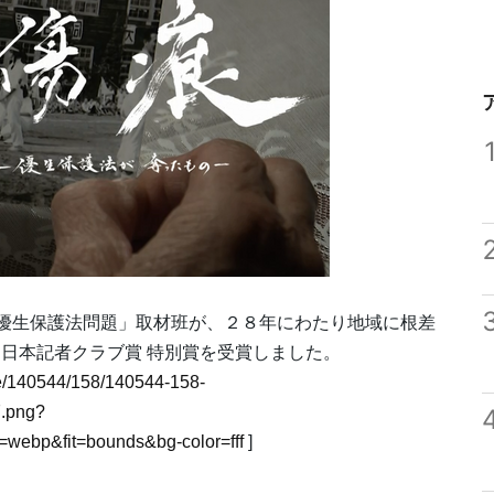
優生保護法問題」取材班が、２８年にわたり地域に根差
日本記者クラブ賞 特別賞を受賞しました。
mage/140544/158/140544-158-
.png?
webp&fit=bounds&bg-color=fff
]