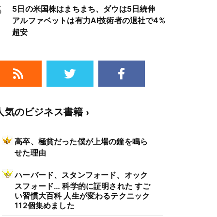
5
5日の米国株はまちまち、ダウは5日続伸
アルファベットは有力AI技術者の退社で4%
超安
人気のビジネス書籍
高卒、極貧だった僕が上場の鐘を鳴ら
せた理由
ハーバード、スタンフォード、オック
スフォード… 科学的に証明された すご
い習慣大百科 人生が変わるテクニック
112個集めました