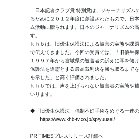
日本記者クラブ賞 特別賞は、ジャーナリズム
るために２０１２年度に創設されたもので、日
ム活動に贈られます。日本のジャーナリズムの
す。
ｋｈｂは、旧優生保護法による被害の実態や課
で伝えてきました。今回の受賞では、「旧優生
１９９７年から宮城県の被害者の訴えに耳を傾
保護法を違憲とする最高裁判決を勝ち取るまで
を示した」と高く評価されました。
ｋｈｂでは、声を上げられない被害者の実態や
いります。
◆「旧優生保護法 強制不妊手術をめぐる一連
https://www.khb-tv.co.jp/sp/yuusei/
PR TIMESプレスリリース詳細へ