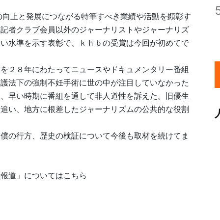
の向上と発展につながる特筆すべき業績や活動を顕彰す
本記者クラブ会員以外のジャーナリストやジャーナリズ
高い水準を示す表彰で、ｋｈｂの受賞は今回が初めてで
題を２８年にわたってニュースやドキュメンタリー番組
保護法下の強制不妊手術に世の中が注目していなかった
け、早い時期に番組を通して非人道性を訴えた。旧優生
を追い、地方に根差したジャーナリズムの公共的な役割
補償の行方、歴史の検証について今後も取材を続けてま
の報道」についてはこちら