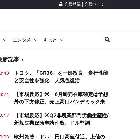
会員登録
|
会員ページ
エンタメ
もっと
最新記事
トヨタ、「GR86」を一部改良 走行性能
3:40
と安全性を強化 人気色復活
【市場反応】米・6月卸売在庫確定は予想
3:24
外の下方修正、売上高はパンデミック来
の落ち込み、ドルは堅調
【市場反応】米Q2非農業部門労働生産性/
2:17
新規失業保険申請件数、ドル堅調
欧州為替：ドル・円は高値付近、上値の
0:03