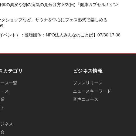
体の異変や別の病気の見分け方 8/2(日)『健康カプセル！ゲン
ブ、ワークショップなど、サウナを中心にフェス形式で楽しめる
09
・イベント）：登壇団体：NPO法人みんなのことば】
07/30 17:08
スカテゴリ
ビジネス情報
ュース一覧
プレスリリース
ュース
ニュースキーワード
産業
音声ニュース
ット
ビジネス
社会