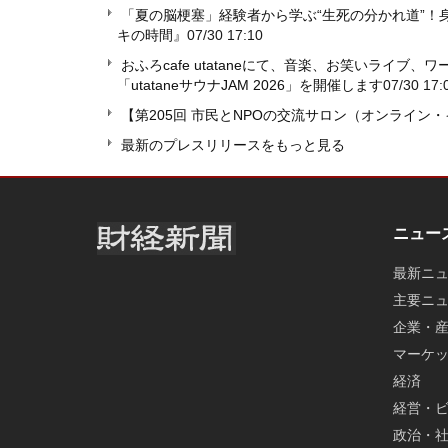
「夏の脳梗塞」経験者から学ぶ“生死の分かれ道”！身
キの時間』
07/30 17:10
おふろcafe utataneにて、音楽、お笑いライ
「utataneサウナJAM 2026」を開催します
07/30 17:
【第205回 市民とNPOの交流サロン（オンライン
最新のプレスリリースをもっと見る
ニュー
最新ニ
主要ニ
企業・
マーケ
経済
経営・
政治・