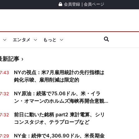
会員登録
|
会員ページ
エンタメ
もっと
最新記事
NYの視点：米7月雇用統計の先行指標は
7:43
鈍化示唆、雇用削減は限定的
NY原油：続落で75.06ドル、米・イラ
7:32
ン・オマーンのホルムズ海峡再開合意観
測で売り優勢
前日に動いた銘柄 part2 東計電算、シリ
7:32
コンスタジオ、テラプローブなど
NY金：続伸で4,306.90ドル、米長期金
7:29