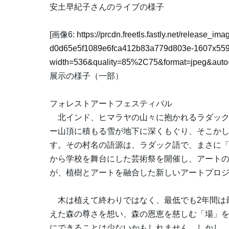
安土早紀子さんのライブの様子
[画像6:
https://prcdn.freetls.fastly.net/release_i
d0d65e5f1089e6fca412b83a779d803e-1607x559
width=536&quality=85%2C75&format=jpeg&auto=
展示の様子（一部）
フォレストアートフェスティバル
北インド、ヒマラヤの山々に抱かれるラダック地
ー山頂に積もる雪が地下に深くもぐり、そこか
す。その村名の語源は、ラダック語で、まさに「
から学校を舞台にした芸術祭を開催し、アートの
が、植樹とアートを融合した新しいアートプロ
木は植えて終わりではなく、最低でも2年間は
えた森の尊さを想い、森の恩恵を慈しむ「場」
にできることは少ないかもしれません。しかし