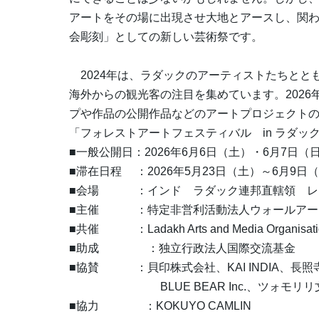
アートをその場に出現させ大地とアースし、関
会彫刻」としての新しい芸術祭です。
2024年は、ラダックのアーティストたちとと
海外からの観光客の注目を集めています。202
プや作品の公開作品などのアートプロジェクト
「フォレストアートフェスティバル in ラダッ
■一般公開日：2026年6月6日（土）・6月7日（
■滞在日程 ：2026年5月23日（土）～6月9日
■会場 ：インド ラダック連邦直轄領 レ
■主催 ：特定非営利活動法人ウォールアー
■共催 ：Ladakh Arts and Media Organisati
■助成 ：独立行政法人国際交流基金
■協賛 ：⾙印株式会社、KAI INDIA、長照寺
BLUE BEAR Inc.、ツォモリリ
■協力 ：KOKUYO CAMLIN