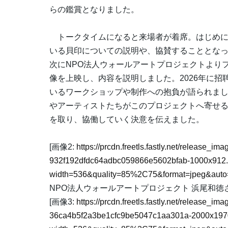
らの鑑賞となりました。
トークタイムになると来場者が着席。はじめに
いる貝印についての説明や、協賛することとな
次にNPO法人ウォールアートプロジェクトより
像を上映し、内容を説明しました。2026年に
いるワークショップや制作への抱負が語られま
やアーティストたちがこのプロジェクトへ寄せ
を取り、協働していく決意を伝えました。
[画像2:
https://prcdn.freetls.fastly.net/release_i
932f192dfdc64adbc059866e5602bfab-1000x912
width=536&quality=85%2C75&format=jpeg&auto=
NPO法人ウォールアートプロジェクト 浜尾和徳
[画像3:
https://prcdn.freetls.fastly.net/release_i
36ca4b5f2a3be1cfc9be5047c1aa301a-2000x197