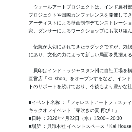
ウォールアートプロジェクトは、インド農村部
プロジェクトや国際カンファレンスを開催してきま
アーティストによる壁画制作デモンストレーシ
家、ダンサーによるワークショップにも取り組
伝統が大切にされてきたラダックですが、気候
にあり、文化の力によって新しい局面を見据え
貝印はインド・ラジャスタン州に自社工場を構え
直営店「kai shop」をオープンするなど、
トのサポートを続けており、今後もより豊かな
■イベント名称 ：「フォレストアートフェスティバル
キックオフイベント「芽吹きの宴 再び！」
■日時 ：2026年4月22日（水）15:00～20:30
■場所 ：貝印本社 イベントスペース「Kai Hous