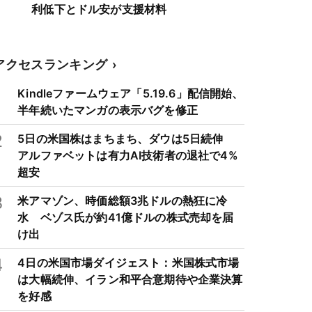
利低下とドル安が支援材料
アクセスランキング
1
Kindleファームウェア「5.19.6」配信開始、
半年続いたマンガの表示バグを修正
2
5日の米国株はまちまち、ダウは5日続伸
アルファベットは有力AI技術者の退社で4%
超安
3
米アマゾン、時価総額3兆ドルの熱狂に冷
水 ベゾス氏が約41億ドルの株式売却を届
け出
4
4日の米国市場ダイジェスト：米国株式市場
は大幅続伸、イラン和平合意期待や企業決算
を好感