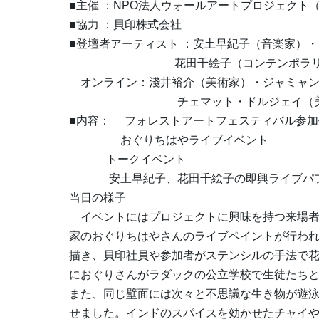
■主催 ：NPO法人ウォールアートプロジェクト
■協力 ：貝印株式会社
■登壇者アーティスト ：安土早紀子（音楽家）
花田千絵子（コンテンポラリー
オンライン：淺井裕介（美術家）・ジャミャン
チェマット・ドルジェイ（美術家）・
■内容： フォレストアートフェスティバル参加
おぐりちはやライブイベント
トークイベント
安土早紀子、花田千絵子の即興ライブ
当日の様子
イベントにはプロジェクトに興味を持つ来場者約
家のおぐりちはやさんのライブペイントが行わ
描き、貝印社員や参加者がステンシルの手法で花
におぐりさんがラダックの公立学校で生徒たちと
また、同じ壁面には次々と不思議な生き物が遊
せました。インドのスパイスを効かせたチャイ