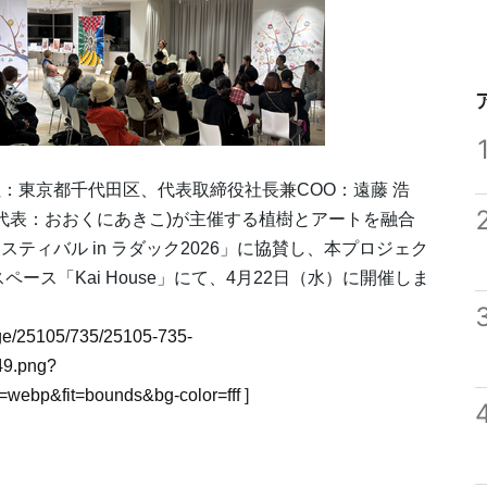
東京都千代田区、代表取締役社長兼COO：遠藤 浩
(代表：おおくにあきこ)が主催する植樹とアートを融合
ィバル in ラダック2026」に協賛し、本プロジェク
ース「Kai House」にて、4月22日（水）に開催しま
mage/25105/735/25105-735-
9.png?
webp&fit=bounds&bg-color=fff
]