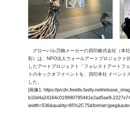
グローバル刃物メーカーの貝印株式会社（本社：
彰）は、NPO法人ウォールアートプロジェクト
したアートプロジェクト「フォレストアートフェステ
トのキックオフイベントを、貝印本社 イベントスペ
した。
[画像1:
https://prcdn.freetls.fastly.net/release_i
b10d4a24164c019990795441e2ad5ae9-2227x74
width=536&quality=85%2C75&format=jpeg&auto=