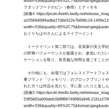
width=536&quality=85%2C75&format=jpeg&auto=
ラダックフードのピン（春雨）とティモモ
[画像4:
https://prcdn.freetls.fastly.net/release_i
a10584d06f4adbe27d6e522e7b698c19-1409x126
width=536&quality=85%2C75&format=jpeg&auto=
おぐりちはやさんによるライブペイント
トークイベント第二部では、音楽家の安土早紀
の即興パフォーマンスが披露され、参加いただ
ケーションを取り、有意義な時間を過ごすこと
その他にも、会場ではフォレストアートフェス
事ブランド「ツォモリリ」のブロックプリント
れた方々は作品を見たり、手に取ったりと楽し
[画像5:
https://prcdn.freetls.fastly.net/release_i
5385683a600defc0bf9f88749890a948-2181x270
width=536&quality=85%2C75&format=jpeg&auto=