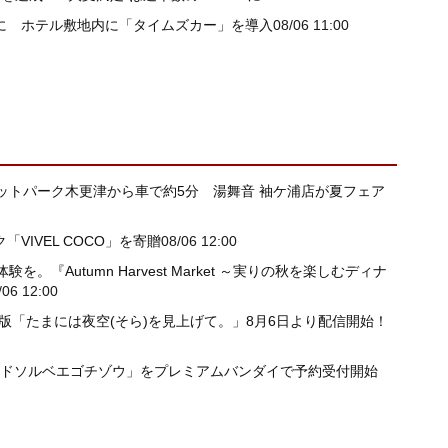
近に ホテル敷地内に「タイムズカー」を導入
08/06 11:00
ットパーク木更津から車で約5分 湯舞音 袖ケ浦店が夏フェア
VIVEL COCO」を寄贈
08/06 12:00
Autumn Harvest Market ～実りの秋を楽しむディナ
/06 12:00
h(TM)版「たまには夜空(そら)を見上げて。」8月6日より配信開始！
ードソルベエゴチゾウ」をプレミアムバンダイで予約受付開始