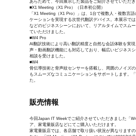
あらためて、今回展示した製品をご紹介させていただき
■X1 Meeting（X1 Pro）（日本初公開）
「X1 Meeting（X1 Pro）」は、1台で複数人
ケーションを実現する次世代翻訳デバイス。本展示では
などのビジネスシーンにおいて、リアルタイムでスムー
ていただけました。
■W4 Pro
AI翻訳技術により高い翻訳精度と自然な会話体験を実
声・動画翻訳機能にも対応しており、幅広いビジネスシ
相談を受けました。
■W4
骨伝導技術と骨声紋センサーを搭載し、周囲のノイズの
もスムーズなコミュニケーションをサポートします。「W
た。
販売情報
今回Japan IT Weekでご紹介させていただきました
ア、家電量販店などにてご購入いただけます。
家電量販店では、各店舗で取り扱い状況が異なりますの