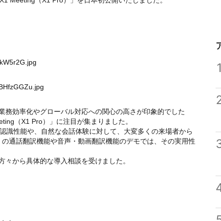
eeting（X1 Pro）」を日本初公開いたしました。
hkW5r2G.jpg
uBHfzGGZu.jpg
、特に業務効率化やグローバル対応への関心の高さが印象的でした
ing（X1 Pro）」に注目が集まりました。
認識性能や、自然な会話体験に対して、大変多くの来場者から
o」の通話翻訳機能や音声・動画翻訳機能のデモでは、その実用性
数の方々から具体的な導入相談を受けました。