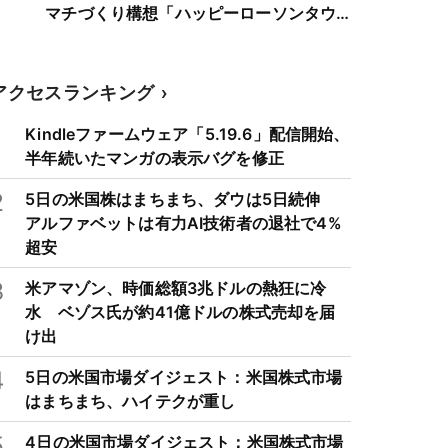
マチづくり構想「ハッピーローソンタウ
ン」に参画
アクセスランキング
1
Kindleファームウェア「5.19.6」配信開始、
半年続いたマンガの表示バグを修正
2
5日の米国株はまちまち、ダウは5日続伸
アルファベットは有力AI技術者の退社で4%
超安
3
米アマゾン、時価総額3兆ドルの熱狂に冷
水 ベゾス氏が約41億ドルの株式売却を届
け出
4
5日の米国市場ダイジェスト：米国株式市場
はまちまち、ハイテクが重し
5
4日の米国市場ダイジェスト：米国株式市場