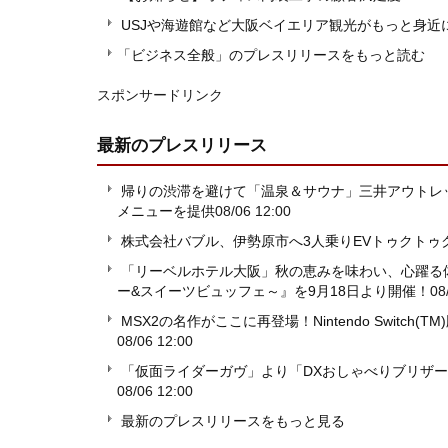
USJや海遊館など大阪ベイエリア観光がもっと身
「ビジネス全般」のプレスリリースをもっと読む
スポンサードリンク
最新のプレスリリース
帰りの渋滞を避けて「温泉＆サウナ」三井アウトレ
メニューを提供
08/06 12:00
株式会社バブル、伊勢原市へ3人乗りEVトゥクトゥク「
「リーベルホテル大阪」秋の恵みを味わい、心躍る体験を。『
ー&スイーツビュッフェ～』を9月18日より開催！
08
MSX2の名作がここに再登場！Nintendo Switc
08/06 12:00
「仮面ライダーガヴ」より「DXおしゃべりブリザ
08/06 12:00
最新のプレスリリースをもっと見る