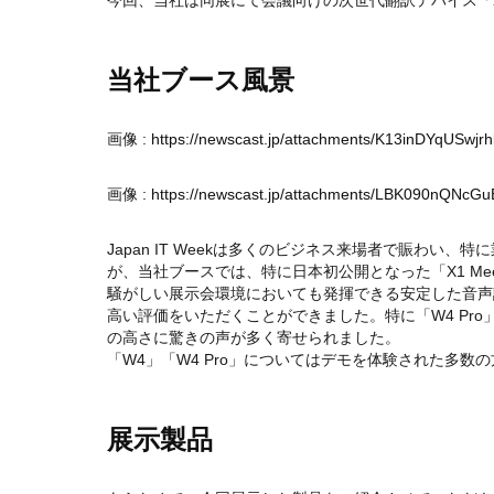
今回、当社は同展にて会議向けの次世代翻訳デバイス「X1 M
当社ブース風景
画像 :
https://newscast.jp/attachments/K13inDYqUSwjr
画像 :
https://newscast.jp/attachments/LBK090nQNcG
Japan IT Weekは多くのビジネス来場者で賑わい
が、当社ブースでは、特に日本初公開となった「X1 Meet
騒がしい展示会環境においても発揮できる安定した音声
高い評価をいただくことができました。特に「W4 Pr
の高さに驚きの声が多く寄せられました。
「W4」「W4 Pro」についてはデモを体験された多
展示製品