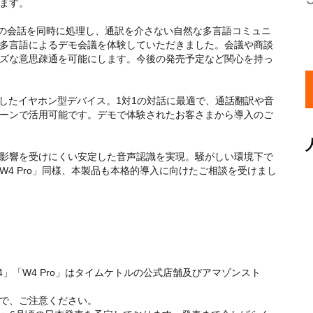
ます。
・複数言語の会話を同時に処理し、通訳を介さない自然な多言語コミュニ
多言語によるデモ会議を体験していただきました。会議や商談
ズな意思疎通を可能にします。今後の発売予定など関心を持っ
現したイヤホン型デバイス。1対1の対話に最適で、通話翻訳や音
ーンで活用可能です。デモで体験されたお客さまから導入のご
影響を受けにくい安定した音声認識を実現。騒がしい環境下で
4 Pro」同様、本製品も本格的導入に向けたご相談を受けまし
「W4」「W4 Pro」はタイムケトルの公式店舗及びアマゾンスト
で、ご注意ください。