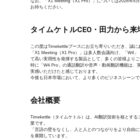
なお、「X1 Meeting（X1 Pro）」については20
お待ちください。
タイムケトルCEO・田力から
この度はTimekettleブースにお立ち寄りいただき、
「X1 Meeting（X1 Pro）」は多人数会議向け、「
て高い実用性を発揮する製品として、多くの皆様よりご
特に「W4 Pro」の通話翻訳や音声・動画翻訳機能は
実感いただけたと感じております。
今後も日本市場において、より多くのビジネスシーンで
会社概要
Timekettle（タイムケトル）は、AI翻訳技術を核
業です。
「言語の壁をなくし、人と人とのつながりをより自由に
を展開しています。