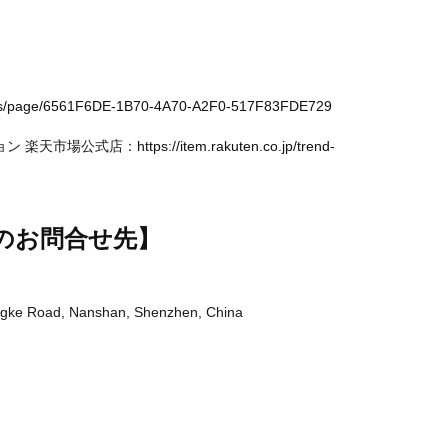
ores/page/6561F6DE-1B70-4A70-A2F0-517F83FDE729
ョン 楽天市場公式店：
https://item.rakuten.co.jp/trend-
のお問合せ先】
ingke Road, Nanshan, Shenzhen, China