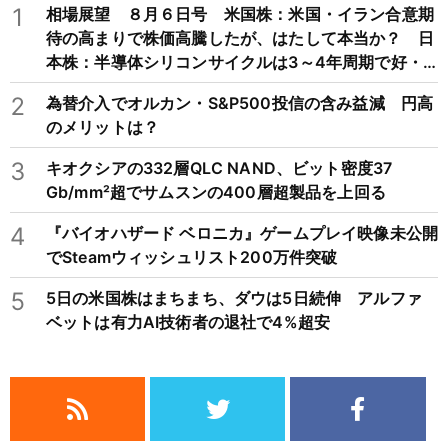
1
相場展望 ８月６日号 米国株：米国・イラン合意期
待の高まりで株価高騰したが、はたして本当か？ 日
本株：半導体シリコンサイクルは3～4年周期で好・
不況を繰り返すため注意
2
為替介入でオルカン・S&P500投信の含み益減 円高
のメリットは？
3
キオクシアの332層QLC NAND、ビット密度37
Gb/mm²超でサムスンの400層超製品を上回る
4
『バイオハザード ベロニカ』ゲームプレイ映像未公開
でSteamウィッシュリスト200万件突破
5
5日の米国株はまちまち、ダウは5日続伸 アルファ
ベットは有力AI技術者の退社で4%超安