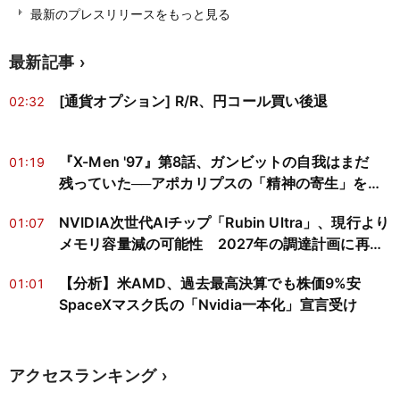
最新のプレスリリースをもっと見る
最新記事
[通貨オプション] R/R、円コール買い後退
02:32
『X-Men '97』第8話、ガンビットの自我はまだ
01:19
残っていた──アポカリプスの「精神の寄生」を神
経科学と心の哲学で読み解く
NVIDIA次世代AIチップ「Rubin Ultra」、現行より
01:07
メモリ容量減の可能性 2027年の調達計画に再検
討迫る
【分析】米AMD、過去最高決算でも株価9%安
01:01
SpaceXマスク氏の「Nvidia一本化」宣言受け
アクセスランキング