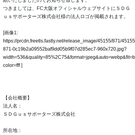
結いたしましたのでお知らせ致します。
つきましては、FC大阪オフィシャルウェブサイトにＳＤＧ
ｕｓサポーターズ株式会社様の法人ロゴが掲載されます。
[画像1:
https://prcdn.freetls.fastly.net/release_image/45155/871/45155
871-0c19b2a09552baf9dd05b9f07d285ec7-960x720.jpg?
width=536&quality=85%2C75&format=jpeg&auto=webp&fit=
color=fff
]
【会社概要】
法人名：
ＳＤＧｕｓサポーターズ株式会社
所在地：