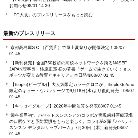
お知らせ
08/01 14:30
「FC大阪」のプレスリリースをもっと読む
最新のプレスリリース
京都高島屋S.C.（百貨店）で屋上夏祭りが開催決定！
08/07
01:45
【新刊発売】全国750校超の高校ネットワークを誇るNASEF
JAPAN理事長・柿原正郎 初の著書『ゲームで生きていく：ｅス
ポーツが変える教育とキャリア』本日発売
08/07 01:45
【Biople(ビープル)】大人気限定カラーグロスが、Biople×to/one
限定のキュートなパッケージで9月16日(水)より復刻発売！
08/07
01:45
【キャセイグループ】2026年中間決算を発表
08/07 01:45
歯科業界初*、パペットスンスンとのコラボが実現歯科医療現場
の口唇ケアと予防習慣をもっと楽しく。コラボ第2弾「パペット
スンスン デンタルリップバーム」7月30日（木）新発売
08/07
01:45