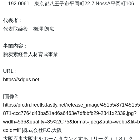
〒192-0061 東京都八王子市平岡町22-7 NossA平岡町106
代表者：
代表取締役 梅澤 朗広
事業内容：
脱炭素経営人材育成事業
URL：
https://sdgus.net
[画像2:
https://prcdn.freetls.fastly.net/release_image/45155/871/45155
871-ccc7764d43ba51ad6a6463e7dfbbfb29-2341x2339.jpg?
width=536&quality=85%2C75&format=jpeg&auto=webp&fit=
color=fff
]株式会社F.C.大阪
大阪府東大阪市をホームタウンとするＪリーグ（Ｊ３）ク