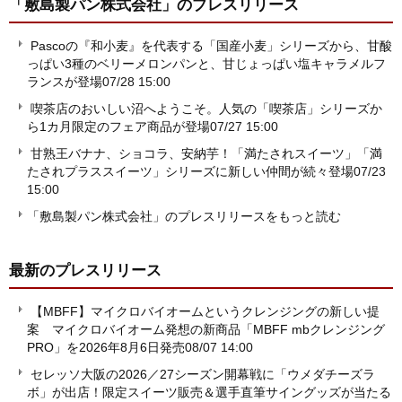
「敷島製パン株式会社」
のプレスリリース
Pascoの『和小麦』を代表する「国産小麦」シリーズから、甘酸
っぱい3種のベリーメロンパンと、甘じょっぱい塩キャラメルフ
ランスが登場
07/28 15:00
喫茶店のおいしい沼へようこそ。人気の「喫茶店」シリーズか
ら1カ月限定のフェア商品が登場
07/27 15:00
甘熟王バナナ、ショコラ、安納芋！「満たされスイーツ」「満
たされプラススイーツ」シリーズに新しい仲間が続々登場
07/23
15:00
「敷島製パン株式会社」のプレスリリースをもっと読む
最新のプレスリリース
【MBFF】マイクロバイオームというクレンジングの新しい提
案 マイクロバイオーム発想の新商品「MBFF mbクレンジング
PRO」を2026年8月6日発売
08/07 14:00
セレッソ大阪の2026／27シーズン開幕戦に「ウメダチーズラ
ボ」が出店！限定スイーツ販売＆選手直筆サイングッズが当たる