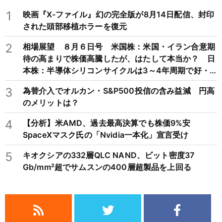
1
映画『X-ファイル』幻の完全版が8月14日配信、封印
された頭部移植ホラーを復元
2
相場展望 ８月６日号 米国株：米国・イラン合意期
待の高まりで株価高騰したが、はたして本当か？ 日
本株：半導体シリコンサイクルは3～4年周期で好・
不況を繰り返すため注意
3
為替介入でオルカン・S&P500投信の含み益減 円高
のメリットは？
4
【分析】米AMD、過去最高決算でも株価9%安
SpaceXマスク氏の「Nvidia一本化」宣言受け
5
キオクシアの332層QLC NAND、ビット密度37
Gb/mm²超でサムスンの400層超製品を上回る