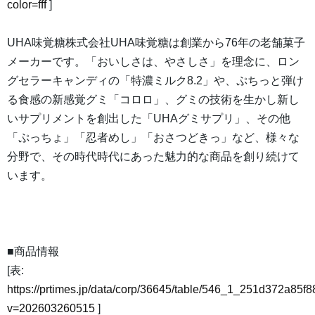
color=fff
]
UHA味覚糖株式会社UHA味覚糖は創業から76年の老舗菓子
メーカーです。「おいしさは、やさしさ」を理念に、ロン
グセラーキャンディの「特濃ミルク8.2」や、ぷちっと弾け
る食感の新感覚グミ「コロロ」、グミの技術を生かし新し
いサプリメントを創出した「UHAグミサプリ」、その他
「ぷっちょ」「忍者めし」「おさつどきっ」など、様々な
分野で、その時代時代にあった魅力的な商品を創り続けて
います。
■商品情報
[表:
https://prtimes.jp/data/corp/36645/table/546_1_251d372a8
v=202603260515
]