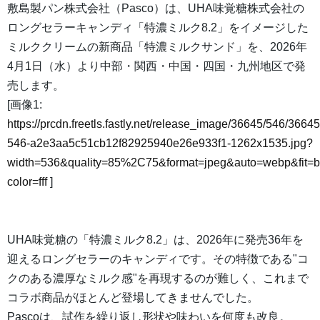
敷島製パン株式会社（Pasco）は、UHA味覚糖株式会社の
ロングセラーキャンディ「特濃ミルク8.2」をイメージした
ミルククリームの新商品「特濃ミルクサンド」を、2026年
4月1日（水）より中部・関西・中国・四国・九州地区で発
売します。
[画像1:
https://prcdn.freetls.fastly.net/release_image/36645/546/36645
546-a2e3aa5c51cb12f82925940e26e933f1-1262x1535.jpg?
width=536&quality=85%2C75&format=jpeg&auto=webp&fit=
color=fff
]
UHA味覚糖の「特濃ミルク8.2」は、2026年に発売36年を
迎えるロングセラーのキャンディです。その特徴である"コ
クのある濃厚なミルク感"を再現するのが難しく、これまで
コラボ商品がほとんど登場してきませんでした。
Pascoは、試作を繰り返し形状や味わいを何度も改良。