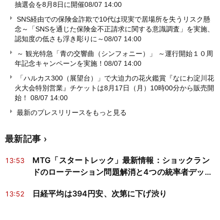
抽選会を8月8日に開催
08/07 14:00
SNS経由での保険金詐欺で10代は現実で居場所を失うリスク懸
念～「SNSを通じた保険金不正請求に関する意識調査」を実施、
認知度の低さも浮き彫りに～
08/07 14:00
～ 観光特急「青の交響曲（シンフォニー）」 ～運行開始１０周
年記念キャンペーンを実施！
08/07 14:00
「ハルカス300（展望台）」で大迫力の花火鑑賞『なにわ淀川花
火大会特別営業』チケットは8月17日（月）10時00分から販売開
始！
08/07 14:00
最新のプレスリリースをもっと見る
最新記事
MTG「スタートレック」最新情報：ショックラン
13:53
ドのローテーション問題解消と4つの統率者デッキ
が判明
日経平均は394円安、次第に下げ渋り
13:52