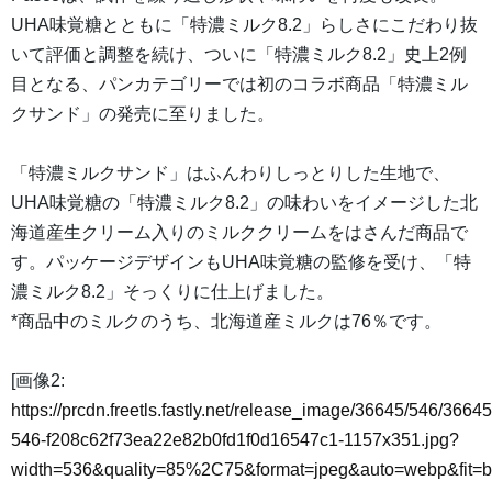
UHA味覚糖とともに「特濃ミルク8.2」らしさにこだわり抜
いて評価と調整を続け、ついに「特濃ミルク8.2」史上2例
目となる、パンカテゴリーでは初のコラボ商品「特濃ミル
クサンド」の発売に至りました。
「特濃ミルクサンド」はふんわりしっとりした生地で、
UHA味覚糖の「特濃ミルク8.2」の味わいをイメージした北
海道産生クリーム入りのミルククリームをはさんだ商品で
す。パッケージデザインもUHA味覚糖の監修を受け、「特
濃ミルク8.2」そっくりに仕上げました。
*商品中のミルクのうち、北海道産ミルクは76％です。
[画像2:
https://prcdn.freetls.fastly.net/release_image/36645/546/36645
546-f208c62f73ea22e82b0fd1f0d16547c1-1157x351.jpg?
width=536&quality=85%2C75&format=jpeg&auto=webp&fit=