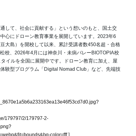
通して、社会に貢献する」という想いのもと、国土交
中心にドローン教育事業を展開しています。2023年6
豆大島）を開校して以来、累計受講者数450名超・合格
松校、2026年4月には神奈川・未病バレーBIOTOPIA校
スタイルを全国に展開中です。ドローン教育に加え、屋
ログラム「Digital Nomad Club」など、先端技
e/2_1_8670e1a5b6a233163ea13e46f53cd7d0.jpg?
mage/179797/2/179797-2-
.png?
webp&fit=bounds&bg-color=fff
]