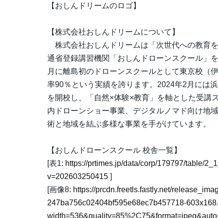
【おしんドリームのロゴ】
【株式会社おしんドリームについて】
株式会社おしんドリームは「次世代への教育を
通省登録講習機関「おしんドローンスクール」を
月に離島初のドローンスクールとして東京校（伊
率90％という実績を誇ります。2024年2月には浜
を開校し、「自然×体験×教育」を軸とした受講
内ドローンショー事業、デジタルノマド向け地域体験型プ
術と地域を結ぶ多様な事業を手がけています。
【おしんドローンスクール 校舎一覧】
[表1:
https://prtimes.jp/data/corp/179797/tabl
v=202603250415
]
[画像8:
https://prcdn.freetls.fastly.net/release_i
247ba756c02404bf595e68ec7b457718-603x168
width=536&quality=85%2C75&format=jpeg&auto=