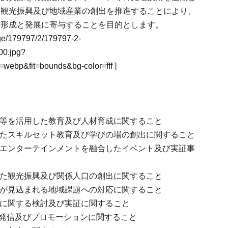
、観光振興及び地域産業の創出を推進することにより、
の形成と発展に寄与することを目的とします。
mage/179797/2/179797-2-
0.jpg?
webp&fit=bounds&bg-color=fff
]
野等を活用した教育及び人材育成に関すること
したスキルセット教育及び学びの場の創出に関すること
・エンターテインメントを融合したイベント及び実証事
じた観光振興及び関係人口の創出に関すること
決が見込まれる地域課題への対応に関すること
性に関する検討及び実証に関すること
報発信及びプロモーションに関すること