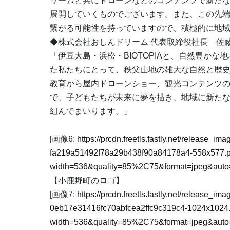
リームと共にドローンなどのコンテンツで新た
展開していくものでございます。また、この先
繋がる可能性を持っていますので、積極的に地
◆株式会社おしんドリーム 代表取締役社長 佐藤
「伊豆大島・浜松・BIOTOPIAと、自然豊か
た私たちにとって、秩父山地の雄大な自然と歴
教育から屋内ドローンショー、観光コンテンツ
で、子どもたちが未来に夢を描き、地域に新た
組んでまいります。」
[画像6:
https://prcdn.freetls.fastly.net/release_i
fa219a51492f78a29b438f90a84178a4-558x577.
width=536&quality=85%2C75&format=jpeg&auto=
【小鹿野町のロゴ】
[画像7:
https://prcdn.freetls.fastly.net/release_i
0eb17e31416fc70abfcea2ffc9c319c4-1024x1024.
width=536&quality=85%2C75&format=jpeg&auto=