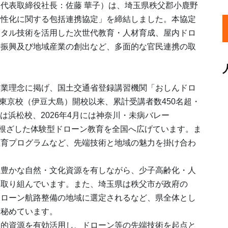
代表取締役社長：佐藤 華子）は、埼玉県秩父郡小鹿野
活性化に関する包括連携協定」を締結しました。本協定
ジタル技術を活用した次世代教育・人材育成、屋内ドロ
光振興及び地域産業の創出など、多面的な官民連携の取
業理念に掲げ、国土交通省登録講習機関「おしんドロ
の東京校（伊豆大島）開校以来、累計受講者数450名超・
には浜松校、2026年4月には神奈川・未病バレー
境に根ざした体験型ドローン教育を全国へ広げています。ま
教育プログラムなど、先端技術と地域の魅力を掛け合わ
豊かな自然・文化資源を有しながら、少子高齢化・人
に取り組んでいます。また、埼玉県は秩父市が政府の
ドローン航路整備の地域に選定されるなど、県全体とし
を秘めています。
的資源を有効活用し、ドローン等の先端技術を起点と