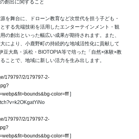
用の創出に関すること
源を舞台に、ドローン教育など次世代を担う子ども・
めとする先端技術を活用したエンターテインメント・観
雇用の創出といった幅広い成果が期待されます。また、
拡大により、小鹿野町の持続的な地域活性化に貢献して
豆大島・浜松・BIOTOPIA等で培った「自然×体験×教
することで、地域に新しい活力を生み出します。
mage/179797/2/179797-2-
jpg?
webp&fit=bounds&bg-color=fff
]
ch?v=k2OKgatYiNo
mage/179797/2/179797-2-
jpg?
webp&fit=bounds&bg-color=fff
]