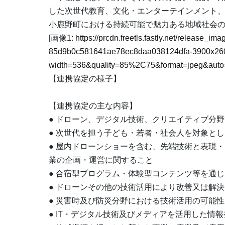
した次世代教育、文化・エンターテインメント
小鹿野町における持続可能で魅力ある地域社会
[画像1:
https://prcdn.freetls.fastly.net/release_i
85d9b0c581641ae78ec8daa038124dfa-3900x260
width=536&quality=85%2C75&format=jpeg&auto=
【連携協定の様子】
【連携協定の主な内容】
● ドローン、デジタル技術、クリエイティブ分
● 次世代を担う子ども・若者・社会人を対象と
● 屋内ドローンショーを含む、先端技術と表現
業の企画・運営に関すること
● 合宿型プログラム・体験型コンテンツ等を通
● ドローンその他の技術活用により改善又は解
● 災害時及び防災分野における技術活用の可能
● IT・デジタル技術及びメディアを活用した情