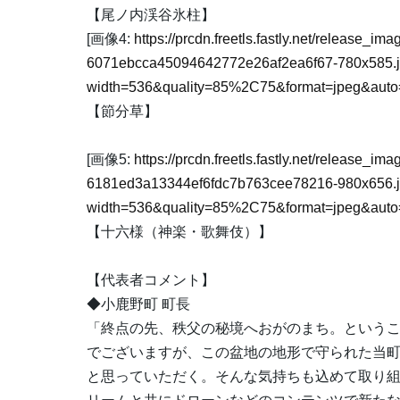
【尾ノ内渓谷氷柱】
[画像4:
https://prcdn.freetls.fastly.net/release_i
6071ebcca45094642772e26af2ea6f67-780x585.
width=536&quality=85%2C75&format=jpeg&auto=
【節分草】
[画像5:
https://prcdn.freetls.fastly.net/release_i
6181ed3a13344ef6fdc7b763cee78216-980x656.
width=536&quality=85%2C75&format=jpeg&auto=
【十六様（神楽・歌舞伎）】
【代表者コメント】
◆小鹿野町 町長
「終点の先、秩父の秘境へおがのまち。という
でございますが、この盆地の地形で守られた当
と思っていただく。そんな気持ちも込めて取り