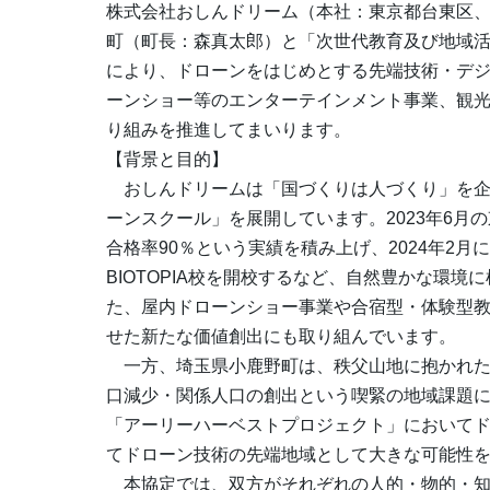
株式会社おしんドリーム（本社：東京都台東区、
町（町長：森真太郎）と「次世代教育及び地域
により、ドローンをはじめとする先端技術・デ
ーンショー等のエンターテインメント事業、観
り組みを推進してまいります。
【背景と目的】
おしんドリームは「国づくりは人づくり」を企
ーンスクール」を展開しています。2023年6月
合格率90％という実績を積み上げ、2024年2月
BIOTOPIA校を開校するなど、自然豊かな環
た、屋内ドローンショー事業や合宿型・体験型
せた新たな価値創出にも取り組んでいます。
一方、埼玉県小鹿野町は、秩父山地に抱かれた
口減少・関係人口の創出という喫緊の地域課題
「アーリーハーベストプロジェクト」において
てドローン技術の先端地域として大きな可能性
本協定では、双方がそれぞれの人的・物的・知