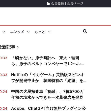
会員登録
|
会員ページ
エンタメ
もっと
最新記事
「瞬かない」原子時計へ 東大・理研
0:33
ら、原子のベルトコンベヤーで1.2ヘルツ
幅の分光を実証
Netflixの『イカゲーム』英語版スピンオ
0:33
フが開発中止か 韓国特有の「絶望」を
再現できるか
中国の火星探査車「祝融」、7億5700万
0:24
年前の塩水からできた一次蒸発岩を発見
Adobe、ChatGPT向け無料プラグイン公
0:24