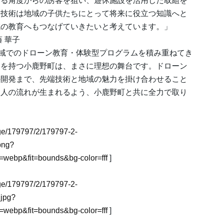
なる角度からの誘客を狙い、遊休施設を活用した取組を
端技術は地域の子供たちにとって将来に役立つ知識へと
域の教育へもつなげていきたいと考えています。」
 華子
な地域でのドローン教育・体験型プログラムを積み重ねてき
史を持つ小鹿野町は、まさに理想の舞台です。ドローン
の開発まで、先端技術と地域の魅力を掛け合わせること
な人の流れが生まれるよう、小鹿野町と共に全力で取り
mage/179797/2/179797-2-
png?
webp&fit=bounds&bg-color=fff
]
mage/179797/2/179797-2-
jpg?
webp&fit=bounds&bg-color=fff
]