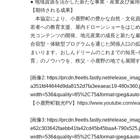
● 地域資源を活かした新たな事業・産業及び雇
【期待される成果】
本協定により、小鹿野町の豊かな自然・文化資
若者への教育支援、屋内ドローンショーをはじ
光コンテンツの開発、地元産業の成長と新たな
合宿型・体験型プログラムを通じた関係人口の
まいります。おしんドリームのこれまでの知見--伊
育」のノウハウを、秩父・小鹿野の地でも展開
[画像2:
https://prcdn.freetls.fastly.net/release_i
a351fd44644d9da8152d7fa3eeaeac19-480x360.
width=536&quality=85%2C75&format=jpeg&auto=
【小鹿野町観光PV】https://www.youtube.com/wat
[画像3:
https://prcdn.freetls.fastly.net/release_i
e62c303642faebb41fa42cd45b45baa4-790x525.
width=536&quality=85%2C75&format=jpeg&auto=