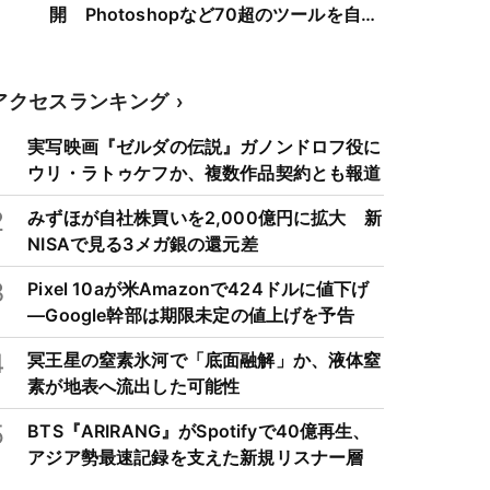
開 Photoshopなど70超のツールを自動
選択
アクセスランキング
1
実写映画『ゼルダの伝説』ガノンドロフ役に
ウリ・ラトゥケフか、複数作品契約とも報道
2
みずほが自社株買いを2,000億円に拡大 新
NISAで見る3メガ銀の還元差
3
Pixel 10aが米Amazonで424ドルに値下げ
―Google幹部は期限未定の値上げを予告
4
冥王星の窒素氷河で「底面融解」か、液体窒
素が地表へ流出した可能性
5
BTS『ARIRANG』がSpotifyで40億再生、
アジア勢最速記録を支えた新規リスナー層