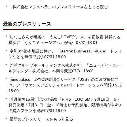
「株式会社マシェバラ」のプレスリリースをもっと読む
最新のプレスリリース
しなこさんが考案の「うんこLOVEダンス」を初披露 発祥の地
横浜に「うんこミュージアム」が誕生
07/31 18:01
令和8年熊本地震に伴い、「Starlink Business」やスマートフォ
ンなどを無償で提供
07/31 18:00
芝浦グループホールディングス株式会社、「ニューガイアホー
ルディングス株式会社」へ商号変更
07/31 18:00
mindpalace、JPYC継続課金サービス「JSS」の普及支援に向
け、アドヴァンスアビリティとのパートナーシップを開始
07/31
18:00
若月佑美15周年記念作品集『FIRST EGOISM』9月18日（金）
発売決定！7月31日（金）18時より予約開始。限定特典付き4つ
の購入プランを発表
07/31 18:00
最新のプレスリリースをもっと見る