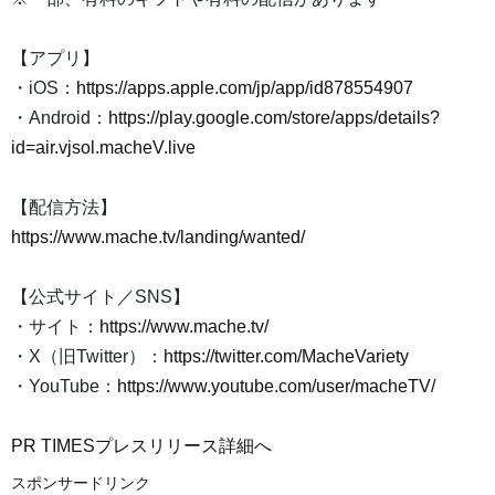
【アプリ】
・iOS：
https://apps.apple.com/jp/app/id878554907
・Android：
https://play.google.com/store/apps/details?
id=air.vjsol.macheV.live
【配信方法】
https://www.mache.tv/landing/wanted/
【公式サイト／SNS】
・サイト：
https://www.mache.tv/
・X（旧Twitter）：
https://twitter.com/MacheVariety
・YouTube：
https://www.youtube.com/user/macheTV/
PR TIMESプレスリリース詳細へ
スポンサードリンク