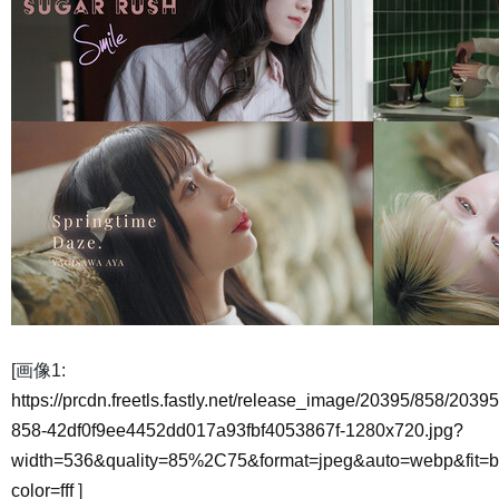
[画像1:
https://prcdn.freetls.fastly.net/release_image/20395/858/20395
858-42df0f9ee4452dd017a93fbf4053867f-1280x720.jpg?
width=536&quality=85%2C75&format=jpeg&auto=webp&fit=
color=fff
]