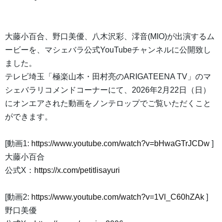
大藤小百合、野口美優、八木沢彩、澪音(MIO)が出演するム
ービーを、マシェバラ公式YouTubeチャンネルに公開致し
ました。
テレビ埼玉「極楽山本・田村亮のARIGATEENA TV」のマ
シェバラリコメンドコーナーにて、2026年2月22日（日）
にオンエアされた動画をノンテロップでご覧いただくこと
ができます。
[動画1:
https://www.youtube.com/watch?v=bHwaGTrJCDw
]
大藤小百合
公式X：
https://x.com/petitlisayuri
[動画2:
https://www.youtube.com/watch?v=1Vl_C60hZAk
]
野口美優