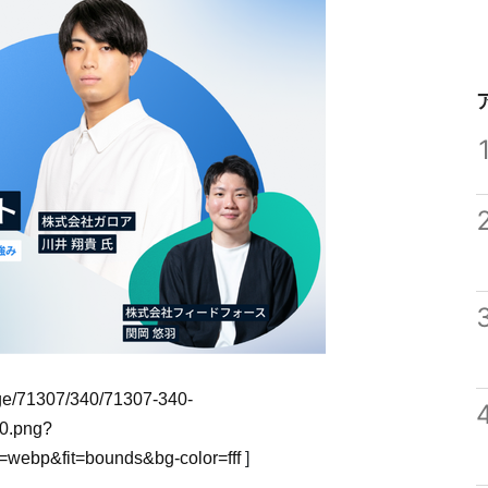
mage/71307/340/71307-340-
0.png?
webp&fit=bounds&bg-color=fff
]