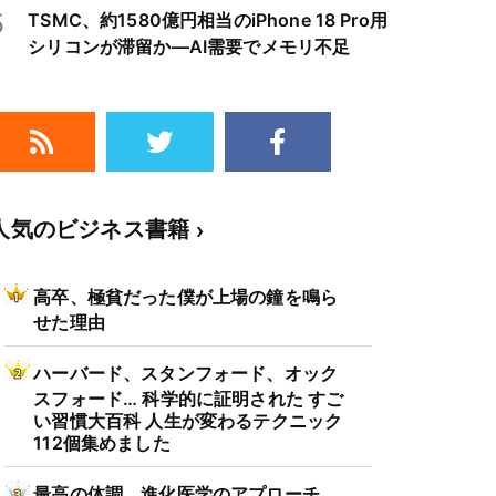
5
TSMC、約1580億円相当のiPhone 18 Pro用
シリコンが滞留か―AI需要でメモリ不足
人気のビジネス書籍
高卒、極貧だった僕が上場の鐘を鳴ら
せた理由
ハーバード、スタンフォード、オック
スフォード… 科学的に証明された すご
い習慣大百科 人生が変わるテクニック
112個集めました
最高の体調 進化医学のアプローチ