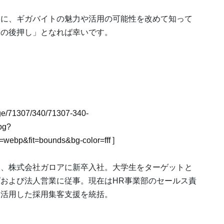
まに、ギガバイトの魅力や活用の可能性を改めて知って
際の後押し」となれば幸いです。
mage/71307/340/71307-340-
pg?
webp&fit=bounds&bg-color=fff
]
後、株式会社ガロアに新卒入社。大学生をターゲットと
および法人営業に従事。現在はHR事業部のセールス責
を活用した採用集客支援を統括。