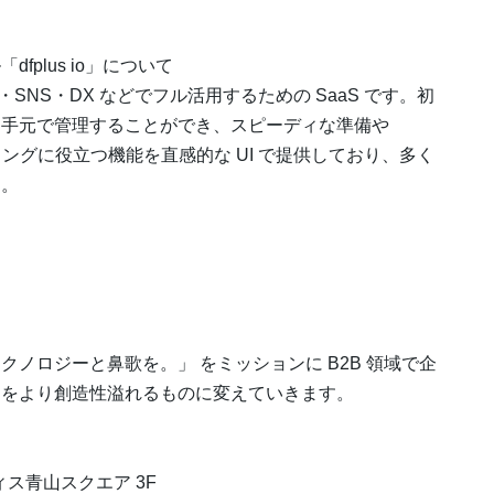
plus io」について
告・SNS・DX などでフル活用するための SaaS です。初
く手元で管理することができ、スピーディな準備や
ングに役立つ機能を直感的な UI で提供しており、多く
す。
ノロジーと鼻歌を。」 をミッションに B2B 領域で企
スをより創造性溢れるものに変えていきます。
ィス青山スクエア 3F