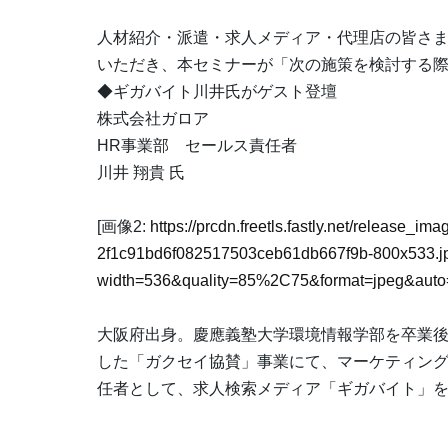
人材紹介・派遣・求人メディア・代理店の皆さ
いただき、本セミナーが「次の施策を検討する
◆ギガバイト川井氏がゲスト登壇
株式会社ガロア
HR事業部 セールス責任者
川井 翔貴 氏
[画像2:
https://prcdn.freetls.fastly.net/release_i
2f1c91bd6f082517503ceb61db667f9b-800x533.j
width=536&quality=85%2C75&format=jpeg&auto=
大阪府出身。慶應義塾大学環境情報学部を卒業
した「ガクセイ協賛」事業にて、マーケティング
任者として、求人検索メディア「ギガバイト」