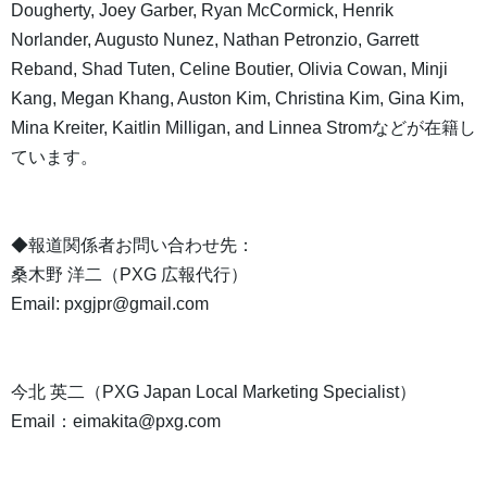
Dougherty, Joey Garber, Ryan McCormick, Henrik
Norlander, Augusto Nunez, Nathan Petronzio, Garrett
Reband, Shad Tuten, Celine Boutier, Olivia Cowan, Minji
Kang, Megan Khang, Auston Kim, Christina Kim, Gina Kim,
Mina Kreiter, Kaitlin Milligan, and Linnea Stromなどが在籍し
ています。
◆報道関係者お問い合わせ先：
桑木野 洋二（PXG 広報代行）
Email: pxgjpr@gmail.com
今北 英二（PXG Japan Local Marketing Specialist）
Email：eimakita@pxg.com