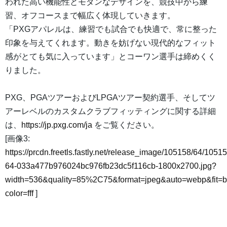
われた高い機能性とモダンなデザインを、競技中から練
習、オフコースまで幅広く体現していきます。
「PXGアパレルは、練習でも試合でも快適で、常に整った
印象を与えてくれます。動きを妨げない現代的なフィット
感がとても気に入っています」とコーワン選手は締めくく
りました。
PXG、PGAツアーおよびLPGAツアー契約選手、そしてツ
アーレベルのカスタムクラブフィッティングに関する詳細
は、
https://jp.pxg.com/ja
をご覧ください。
[画像3:
https://prcdn.freetls.fastly.net/release_image/105158/64/10515
64-033a477b976024bc976fb23dc5f116cb-1800x2700.jpg?
width=536&quality=85%2C75&format=jpeg&auto=webp&fit=
color=fff
]