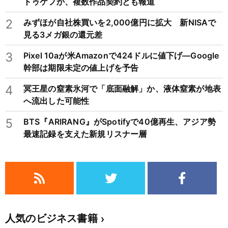
トゥケフか、複数作品契約とも報道
2
みずほが自社株買いを2,000億円に拡大 新NISAで
見る3メガ銀の還元差
3
Pixel 10aが米Amazonで424ドルに値下げ―Google
幹部は期限未定の値上げを予告
4
冥王星の窒素氷河で「底面融解」か、液体窒素が地表
へ流出した可能性
5
BTS『ARIRANG』がSpotifyで40億再生、アジア勢
最速記録を支えた新規リスナー層
人気のビジネス書籍