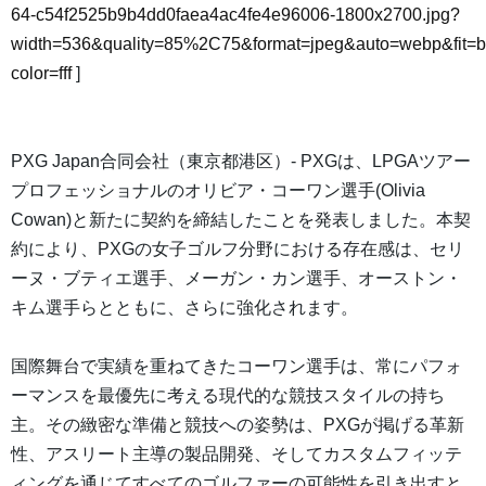
64-c54f2525b9b4dd0faea4ac4fe4e96006-1800x2700.jpg?
width=536&quality=85%2C75&format=jpeg&auto=webp&fit=
color=fff
]
PXG Japan合同会社（東京都港区）- PXGは、LPGAツアー
プロフェッショナルのオリビア・コーワン選手(Olivia
Cowan)と新たに契約を締結したことを発表しました。本契
約により、PXGの女子ゴルフ分野における存在感は、セリ
ーヌ・ブティエ選手、メーガン・カン選手、オーストン・
キム選手らとともに、さらに強化されます。
国際舞台で実績を重ねてきたコーワン選手は、常にパフォ
ーマンスを最優先に考える現代的な競技スタイルの持ち
主。その緻密な準備と競技への姿勢は、PXGが掲げる革新
性、アスリート主導の製品開発、そしてカスタムフィッテ
ィングを通じてすべてのゴルファーの可能性を引き出すと