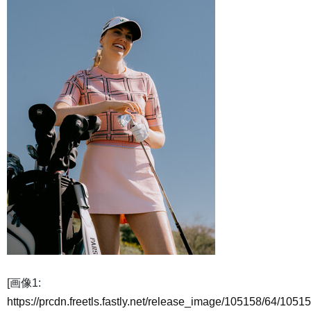
[画像1:
https://prcdn.freetls.fastly.net/release_image/105158/64/10515