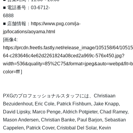
■ 電話番号：03-6712-
6888
■ 店舗情報：
https://www.pxg.com/ja-
jp/locations/aoyama.html
[画像4:
https://prcdn.freetls.fastly.net/release_image/105158/64/10515
64-c283646c4e62d2261824a08ced2a969c-576x450.jpg?
width=536&quality=85%2C75&format=jpeg&auto=webp&fit=
color=fff
]
PXGのプロフェッショナルスタッフには、Christiaan
Bezuidenhout, Eric Cole, Patrick Fishburn, Jake Knapp,
David Lipsky, Marco Penge, Aldrich Potgieter, Chad Ramey,
Mason Andersen, Christian Banke, Paul Barjon, Sebastian
Cappelen, Patrick Cover, Cristobal Del Solar, Kevin