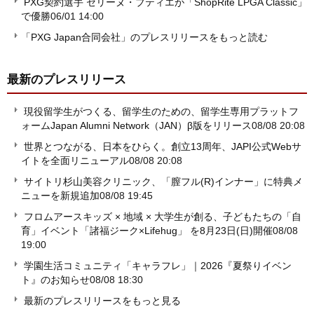
PXG契約選手 セリーヌ・ブティエが「ShopRite LPGA Classic」
で優勝
06/01 14:00
「PXG Japan合同会社」のプレスリリースをもっと読む
最新のプレスリリース
現役留学生がつくる、留学生のための、留学生専用プラットフ
ォームJapan Alumni Network（JAN）β版をリリース
08/08 20:08
世界とつながる、日本をひらく。創立13周年、JAPI公式Webサ
イトを全面リニューアル
08/08 20:08
サイトリ杉山美容クリニック、「膣フル(R)インナー」に特典メ
ニューを新規追加
08/08 19:45
フロムアースキッズ × 地域 × 大学生が創る、子どもたちの「自
育」イベント「諸福ジーク×Lifehug」 を8月23日(日)開催
08/08
19:00
学園生活コミュニティ「キャラフレ」｜2026『夏祭りイベン
ト』のお知らせ
08/08 18:30
最新のプレスリリースをもっと見る