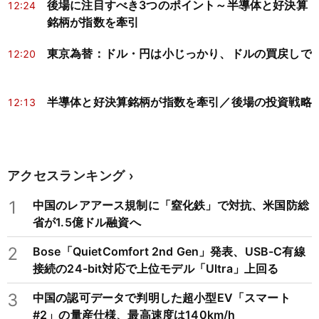
後場に注目すべき3つのポイント～半導体と好決算
12:24
銘柄が指数を牽引
東京為替：ドル・円は小じっかり、ドルの買戻しで
12:20
半導体と好決算銘柄が指数を牽引／後場の投資戦略
12:13
アクセスランキング
1
中国のレアアース規制に「窒化鉄」で対抗、米国防総
省が1.5億ドル融資へ
2
Bose「QuietComfort 2nd Gen」発表、USB-C有線
接続の24-bit対応で上位モデル「Ultra」上回る
3
中国の認可データで判明した超小型EV「スマート
#2」の量産仕様、最高速度は140km/h