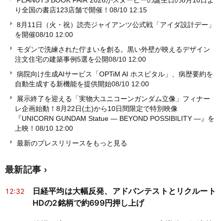
PEANUTS BOOK FAIR 2026がスヌーピーの誕生日の8月10日よ
り全国の書店123店舗で開催！
08/10 12:15
8月11日（火・祝）読売ジャイアンツ公式戦「アイダ設計デー」
を開催
08/10 12:00
モダンで洗練された佇まいを創る。黒い外壁が映えるデザイン
注文住宅の建築事例5選を公開
08/10 12:00
病院向け生成AIサービス「OPTiM AI ホスピタル」、病歴要約を
自動生成する新機能を提供開始
08/10 12:00
展示終了を迎える「実物大ユニコーンガンダム立像」フィナー
レ企画始動！8月22日(土)から10日間限定で特別映像
『UNICORN GUNDAM Statue ― BEYOND POSSIBILITY ―』を
上映！
08/10 12:00
最新のプレスリリースをもっと見る
最新記事
日経平均は大幅反発、アドバンテストとリクルート
12:32
HDの2銘柄で約699円押し上げ