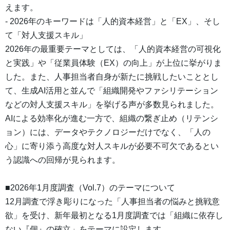
えます。
- 2026年のキーワードは「人的資本経営」と「EX」、そし
て「対人支援スキル」
2026年の最重要テーマとしては、「人的資本経営の可視化
と実践」や「従業員体験（EX）の向上」が上位に挙がりま
した。また、人事担当者自身が新たに挑戦したいこととし
て、生成AI活用と並んで「組織開発やファシリテーション
などの対人支援スキル」を挙げる声が多数見られました。
AIによる効率化が進む一方で、組織の繋ぎ止め（リテンシ
ョン）には、データやテクノロジーだけでなく、「人の
心」に寄り添う高度な対人スキルが必要不可欠であるとい
う認識への回帰が見られます。
■2026年1月度調査（Vol.7）のテーマについて
12月調査で浮き彫りになった「人事担当者の悩みと挑戦意
欲」を受け、新年最初となる1月度調査では「組織に依存し
ない『個』の確立」をテーマに設定します。