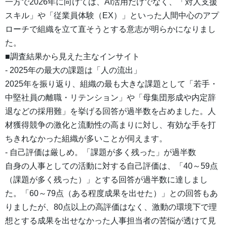
一方で2026年に向けては、AI活用だけでなく、「対人支援
スキル」や「従業員体験（EX）」といった人間中心のアプ
ローチで組織を立て直そうとする意志が明らかになりまし
た。
■調査結果から見えた主なインサイト
- 2025年の最大の課題は「人の流出」
2025年を振り返り、組織の最も大きな課題として「若手・
中堅社員の離職・リテンション」や「母集団形成や内定辞
退などの採用難」を挙げる回答が過半数を占めました。人
材獲得競争の激化と流動性の高まりに対し、有効な手を打
ちきれなかった組織が多いことが伺えます。
- 自己評価は厳しめ。「課題が多く残った」が過半数
自身の人事としての活動に対する自己評価は、「40～59点
（課題が多く残った）」とする回答が過半数に達しまし
た。「60～79点（ある程度成果を出せた）」との回答もあ
りましたが、80点以上の高評価はなく、激動の環境下で理
想とする成果を出せなかった人事担当者の苦悩が透けて見