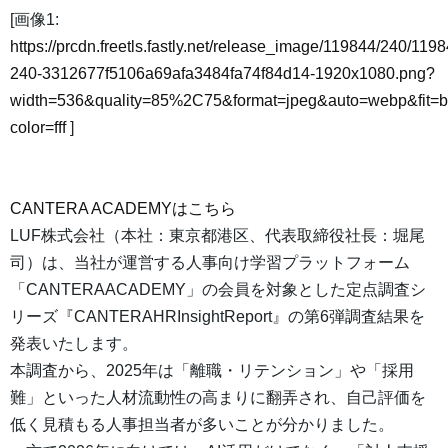
[画像1:
https://prcdn.freetls.fastly.net/release_image/119844/240/1198
240-3312677f5106a69afa3484fa74f84d14-1920x1080.png?
width=536&quality=85%2C75&format=jpeg&auto=webp&fit=
color=fff
]
CANTERA ACADEMYはこちら
LUF株式会社（本社：東京都港区、代表取締役社長：堀尾
司）は、当社が運営する人事向け学習プラットフォーム
「CANTERAACADEMY」の会員を対象とした定点調査シ
リーズ『CANTERAHRInsightReport』の第6弾調査結果を
発表いたします。
本調査から、2025年は「離職・リテンション」や「採用
難」といった人材流動性の高まりに翻弄され、自己評価を
低く見積もる人事担当者が多いことが分かりました。