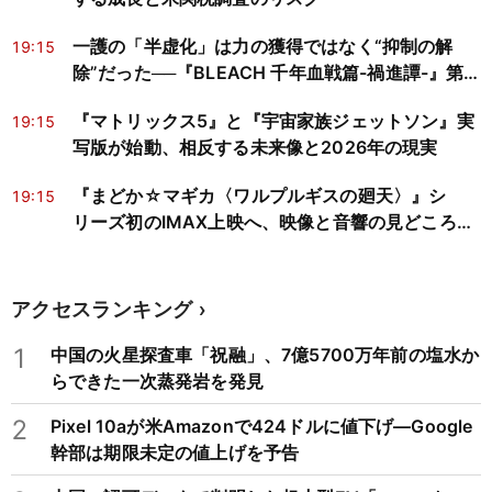
一護の「半虚化」は力の獲得ではなく“抑制の解
19:15
除”だった──『BLEACH 千年血戦篇-禍進譚-』第
43話の生物学
『マトリックス5』と『宇宙家族ジェットソン』実
19:15
写版が始動、相反する未来像と2026年の現実
『まどか☆マギカ〈ワルプルギスの廻天〉』シ
19:15
リーズ初のIMAX上映へ、映像と音響の見どころを
検証
アクセスランキング
1
中国の火星探査車「祝融」、7億5700万年前の塩水か
らできた一次蒸発岩を発見
2
Pixel 10aが米Amazonで424ドルに値下げ―Google
幹部は期限未定の値上げを予告