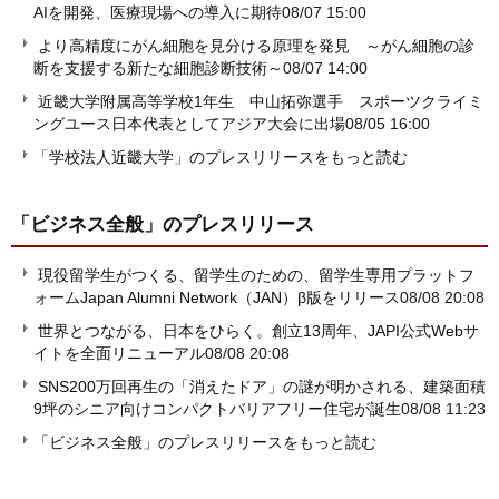
AIを開発、医療現場への導入に期待
08/07 15:00
より高精度にがん細胞を見分ける原理を発見 ～がん細胞の診
断を支援する新たな細胞診断技術～
08/07 14:00
近畿大学附属高等学校1年生 中山拓弥選手 スポーツクライミ
ングユース日本代表としてアジア大会に出場
08/05 16:00
「学校法人近畿大学」のプレスリリースをもっと読む
「ビジネス全般」
のプレスリリース
現役留学生がつくる、留学生のための、留学生専用プラットフ
ォームJapan Alumni Network（JAN）β版をリリース
08/08 20:08
世界とつながる、日本をひらく。創立13周年、JAPI公式Webサ
イトを全面リニューアル
08/08 20:08
SNS200万回再生の「消えたドア」の謎が明かされる、建築面積
9坪のシニア向けコンパクトバリアフリー住宅が誕生
08/08 11:23
「ビジネス全般」のプレスリリースをもっと読む