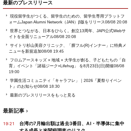
最新のプレスリリース
現役留学生がつくる、留学生のための、留学生専用プラットフ
ォームJapan Alumni Network（JAN）β版をリリース
08/08 20:08
世界とつながる、日本をひらく。創立13周年、JAPI公式Webサ
イトを全面リニューアル
08/08 20:08
サイトリ杉山美容クリニック、「膣フル(R)インナー」に特典メ
ニューを新規追加
08/08 19:45
フロムアースキッズ × 地域 × 大学生が創る、子どもたちの「自
育」イベント「諸福ジーク×Lifehug」 を8月23日(日)開催
08/08
19:00
学園生活コミュニティ「キャラフレ」｜2026『夏祭りイベン
ト』のお知らせ
08/08 18:30
最新のプレスリリースをもっと見る
最新記事
台湾の7月輸出額は過去3番目、AI・半導体に集中
19:21
する成長と米関税調査のリスク