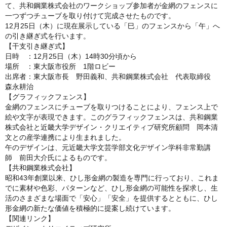
て、共和鋼業株式会社のワークショップ参加者が金網のフェンスに
一つずつチューブを取り付けて完成させたものです。
12月25日（木）に現在展示している「巳」のフェンスから「午」へ
の引き継ぎ式を行います。
【干支引き継ぎ式】
日時 ：12月25日（木）14時30分頃から
場所 ：東大阪市役所 1階ロビー
出席者：東大阪市長 野田義和、共和鋼業株式会社 代表取締役
森永耕治
【グラフィックフェンス】
金網のフェンスにチューブを取りつけることにより、フェンス上で
絵や文字が表現できます。このグラフィックフェンスは、共和鋼業
株式会社と近畿大学デザイン・クリエイティブ研究所顧問 岡本清
文との産学連携により生まれました。
午のデザインは、元近畿大学文芸学部文化デザイン学科非常勤講
師 前田大介氏によるものです。
【共和鋼業株式会社】
昭和43年創業以来、ひし形金網の製造を専門に行っており、これま
でに素材や色彩、パターンなど、ひし形金網の可能性を探求し、生
活のさまざまな場面で「安心」「安全」を提供するとともに、ひし
形金網の新たな価値を積極的に提案し続けています。
【関連リンク】