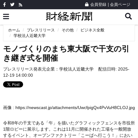
会員登録
|
会員ページ
ホーム
プレスリリース
その他
ビジネス全般
学校法人近畿大学
モノづくりのまち東大阪で干支の引
き継ぎ式を開催
プレスリリース発表元企業：
学校法人近畿大学
配信日時: 2025-
12-19 14:00:00
画像 :
https://newscast.jp/attachments/UwcfpigQx4PvVuH8CLOJ.jpg
令和8年の干支である「午」を描いたグラフィックフェンスを市役所
1階ロビーに展示します。これは11月に開催された工場を一般開放
するイベント、オープンファクトリー「こーばへ行こう！」におい