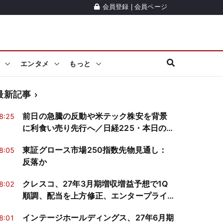
会員登録
|
会員ページ
エンタメ
もっと
最新記事
前日の急騰の反動や米テック株安を背景
8:25
に利食い売り先行へ／日経225・本日の想
定レンジ
東証グロース市場250指数先物見通し：
8:05
反落か
クレスコ、27年3月期増収増益予想で1Q
8:02
順調、配当を上方修正、エンタープライ
ズと金融が牽引
インテージホールディングス、27年6月期
8:01