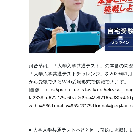
河合塾は、「大学入学共通テスト」の本番の問題
「大学入学共通テストチャレンジ」を2026年1
がら受験できるWeb受験形式で挑戦できます。
[画像1:
https://prcdn.freetls.fastly.net/release_i
fa23381e622725a60ac209ea498f2165-980x400.
width=536&quality=85%2C75&format=jpeg&auto=
■ 大学入学共通テスト本番と同じ問題に挑戦し