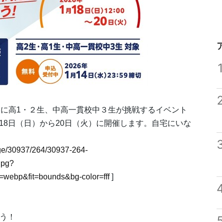
に高1・２生、中高一貫校中３生が挑戦するイベント
月18日（日）から20日（火）に開催します。自宅にいな
mage/30937/264/30937-264-
jpg?
webp&fit=bounds&bg-color=fff
]
よう！