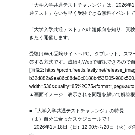
「大学入学共通テストチャレンジ」は、2026年
通テスト」をいち早く受験できる無料イベント
「大学入学共通テスト」の出題傾向を知り、受
きたく開催します。
受験はWeb受験サイトへPC、タブレット、スマ
答する方式です。成績もWebで確認できるので
[画像2:
https://prcdn.freetls.fastly.net/release_i
b32d882a9ea86c88de0c0188b453f205-980x500.
width=536&quality=85%2C75&format=jpeg&auto=
▲画面イメージ 表示される問題を解いて解答
■「大学入学共通テストチャレンジ」の特長
（１）自分に合ったスケジュールで！
2026年1月18日（日）12:00から20日（火