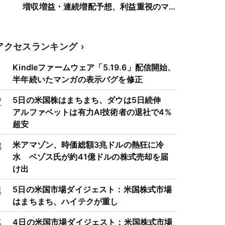
増収増益・連続増配予想、利益重視のマ
ネジメントが奏功
アクセスランキング
1
Kindleファームウェア「5.19.6」配信開始、
半年続いたマンガの表示バグを修正
2
5日の米国株はまちまち、ダウは5日続伸
アルファベットは有力AI技術者の退社で4%
超安
3
米アマゾン、時価総額3兆ドルの熱狂に冷
水 ベゾス氏が約41億ドルの株式売却を届
け出
4
5日の米国市場ダイジェスト：米国株式市場
はまちまち、ハイテクが重し
5
4日の米国市場ダイジェスト：米国株式市場