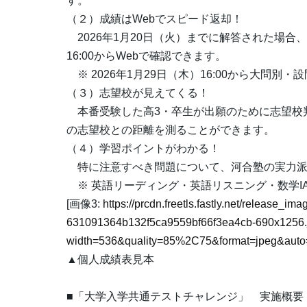
す。
（２）成績はWebでスピード返却！
2026年1月20日（火）までに解答された場合
16:00からWebで確認できます。
※ 2026年1月29日（木）16:00から大問別
（３）志望校が見えてくる！
本番受験した高3・卒生が出願のために志望校
の志望校との距離を測ることができます。
（４）学習ポイントがわかる！
特に注意すべき問題について、河合塾の実力派
※ 英語リーディング・英語リスニング・数学I
[画像3:
https://prcdn.freetls.fastly.net/release_i
631091364b132f5ca9559bf66f3ea4cb-690x1256.
width=536&quality=85%2C75&format=jpeg&auto=
▲個人成績表見本
■「大学入学共通テストチャレンジ」 実施概要