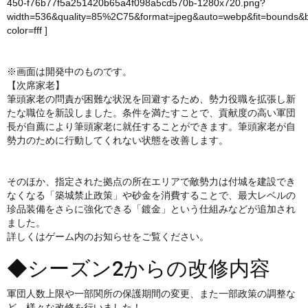
450-f76b77f5a251420b65a4f098a5cd570b-1280x720.png?
width=536&quality=85%2C75&format=jpeg&auto=webp&fit=bounds&
color=fff
]
※画面は開発中のものです。
【次席家老】
筆頭家老の問責が困難な状況を回避するため、勢力役職を拡張し新
たな職位を新設しました。条件を満たすことで、貢献度の高い軍団
長が自薦により筆頭家老に就任することができます。筆頭家老が自
勢力のために行動してくれない状態を改善します。
そのほか、指定された拠点の所在エリアで敵勢力は付城を建設でき
なくなる「築城禁止政策」や砂金を消費することで、最大レベルの
珍品装備をさらに強化できる「鍍金」という仕組みなどが追加され
ました。
詳しくはゲーム内のお知らせをご覧ください。
◆シーズン2からの改修内容
軍団人数上限や一部関所の保護期間の変更、また一部政策の調整な
ど、様々な改修を行いました！