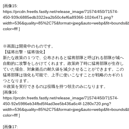
[画像15:
https://prcdn.freetls.fastly.net/release_image/71574/450/71574-
450-939c6885edb3322ea2b50c4ef6a89366-1024x471.png?
width=536&quality=85%2C75&format=jpeg&auto=webp&fit=bounds&
color=fff
]
※画面は開発中のものです。
【猛将出撃・猛将強化】
新たな政策の１つで、公布されると猛将部隊と呼ばれる部隊が城へ
自動的に攻撃をしかけてくれます。政策終了時に猛将部隊が生存し
ていた場合、対象拠点の耐久値を減少させることができます。この
猛将部隊は強化も可能で、上手に使いこなすことが戦略のカギの１
つとなります。
※政策を実行できるのは役職を持つ領主のみになります。
[画像16:
https://prcdn.freetls.fastly.net/release_image/71574/450/71574-
450-92e5986eb34fbd5f4ad3ee5b436a6c4f-1280x720.png?
width=536&quality=85%2C75&format=jpeg&auto=webp&fit=bounds&
color=fff
]
[画像17: