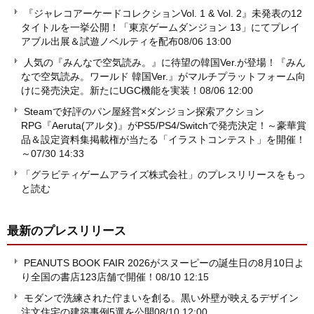
『ジャレコアーケードコレクションVol. 1 & Vol. 2』未発表の12
タイトルを一挙公開！「東京ゲームダンジョン 13」にてプレイ
アブル出展＆試遊ノベルティを配布
08/06 13:00
人気の『みんなで空気読み。』に待望の韓国Ver.が登場！『みん
なで空気読み。ワールド 韓国Ver.』がマルチプラットフォーム向
けに発売決定。新たにUGC機能を実装！
08/06 12:00
Steamで好評のパン屋経営×ダンジョン探索アクション
RPG『Aeruta(アルタ)』がPS5/PS4/Switchで発売決定！～豪華賞
品＆設定資料集掲載権が当たる「イラストコンテスト」を開催！
～
07/30 14:33
「グラビティゲームアライズ株式会社」のプレスリリースをもっ
と読む
最新のプレスリリース
PEANUTS BOOK FAIR 2026がスヌーピーの誕生日の8月10日よ
り全国の書店123店舗で開催！
08/10 12:15
モダンで洗練された佇まいを創る。黒い外壁が映えるデザイン
注文住宅の建築事例5選を公開
08/10 12:00