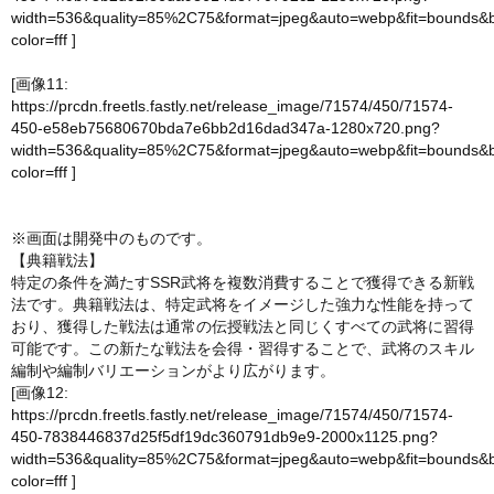
width=536&quality=85%2C75&format=jpeg&auto=webp&fit=bounds&
color=fff
]
[画像11:
https://prcdn.freetls.fastly.net/release_image/71574/450/71574-
450-e58eb75680670bda7e6bb2d16dad347a-1280x720.png?
width=536&quality=85%2C75&format=jpeg&auto=webp&fit=bounds&
color=fff
]
※画面は開発中のものです。
【典籍戦法】
特定の条件を満たすSSR武将を複数消費することで獲得できる新戦
法です。典籍戦法は、特定武将をイメージした強力な性能を持って
おり、獲得した戦法は通常の伝授戦法と同じくすべての武将に習得
可能です。この新たな戦法を会得・習得することで、武将のスキル
編制や編制バリエーションがより広がります。
[画像12:
https://prcdn.freetls.fastly.net/release_image/71574/450/71574-
450-7838446837d25f5df19dc360791db9e9-2000x1125.png?
width=536&quality=85%2C75&format=jpeg&auto=webp&fit=bounds&
color=fff
]