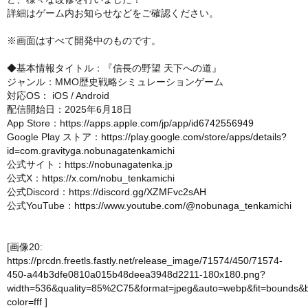
詳細はゲーム内お知らせなどをご確認ください。
※画面はすべて開発中のものです。
◆基本情報タイトル：『信長の野望 天下への道』
ジャンル：MMO歴史戦略シミュレーションゲーム
対応OS： iOS / Android
配信開始日：2025年6月18日
App Store：
https://apps.apple.com/jp/app/id6742556949
Google Play ストア：
https://play.google.com/store/apps/details?
id=com.gravityga.nobunagatenkamichi
公式サイト：
https://nobunagatenka.jp
公式X：
https://x.com/nobu_tenkamichi
公式Discord：
https://discord.gg/XZMFvc2sAH
公式YouTube：
https://www.youtube.com/@nobunaga_tenkamichi
[画像20:
https://prcdn.freetls.fastly.net/release_image/71574/450/71574-
450-a44b3dfe0810a015b48deea3948d2211-180x180.png?
width=536&quality=85%2C75&format=jpeg&auto=webp&fit=bounds&
color=fff
]