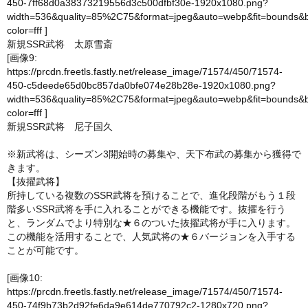
450-7ff68d0a38373219556d3c500dfbf30e-1920x1080.png?
width=536&quality=85%2C75&format=jpeg&auto=webp&fit=bounds&
color=fff
]
新規SSR武将 太原雪斎
[画像9:
https://prcdn.freetls.fastly.net/release_image/71574/450/71574-
450-c5deede65d0bc857da0bfe074e28b28e-1920x1080.png?
width=536&quality=85%2C75&format=jpeg&auto=webp&fit=bounds&
color=fff
]
新規SSR武将 尼子国久
※新武将は、シーズン3開始時の募集や、天下布武の募集から獲得で
きます。
【抜擢武将】
所持している複数のSSR武将を預けることで、進化段階がもう１段
階多いSSR武将を手に入れることができる機能です。抜擢を行う
と、ランダムでより特別な★６のついた抜擢武将が手に入ります。
この機能を活用することで、人気武将の★６バージョンを入手する
ことが可能です。
[画像10:
https://prcdn.freetls.fastly.net/release_image/71574/450/71574-
450-74f9b73b2d92fe6da9e614de770792c2-1280x720.png?