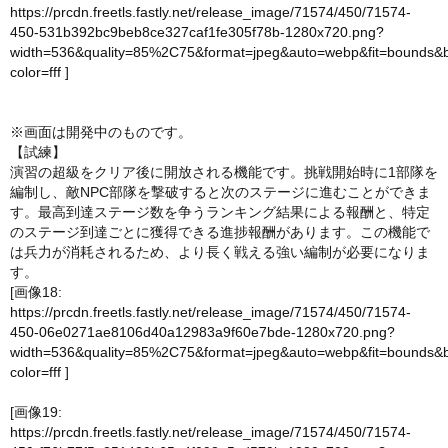
https://prcdn.freetls.fastly.net/release_image/71574/450/71574-
450-531b392bc9beb8ce327caf1fe305f78b-1280x720.png?
width=536&quality=85%2C75&format=jpeg&auto=webp&fit=bounds&
color=fff
]
※画面は開発中のものです。
【試練】
演習の超級をクリア後に開放される機能です。挑戦開始時に1部隊を
編制し、敵NPC部隊を撃破すると次のステージに進むことができま
す。最高到達ステージ数を争うランキング結果による報酬と、特定
のステージ到達ごとに獲得できる進捗報酬があります。この機能で
は兵力が消耗されるため、より長く戦える強い編制が必要になりま
す。
[画像18:
https://prcdn.freetls.fastly.net/release_image/71574/450/71574-
450-06e0271ae8106d40a12983a9f60e7bde-1280x720.png?
width=536&quality=85%2C75&format=jpeg&auto=webp&fit=bounds&
color=fff
]
[画像19:
https://prcdn.freetls.fastly.net/release_image/71574/450/71574-