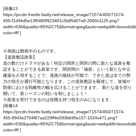
[画像13:
https://prcdn.freetls.fastly.net/release_image/71574/450/71574-
450-f1d94d5e13f0480f923401c5b85d07e8-2000x1125.png?
width=536&quality=85%2C75&format=jpeg&auto=webp&fit=bounds&
color=fff
]
※画面は開発中のものです。
【道路敷設政策】
道の数だけドラマがある！特定の関所と関所の間に新たな道路を敷
設することができる政策です。関所間の「城砦」という新たな中立
建築を占領することで、道路の接続が可能で、できた道は全ての勢
力の領主が通行可能となります。この道路敷設を駆使して、攻城や
防衛における戦略性の幅を広げることができます。 新たな道を切り
開いて、新シーズンの戦いを制しましょう！
※政策を実行できるのは役職を持つ領主のみになります。
[画像14:
https://prcdn.freetls.fastly.net/release_image/71574/450/71574-
450-8943e2704f67aa229ff4e593bb90e157-1024x471.png?
width=536&quality=85%2C75&format=jpeg&auto=webp&fit=bounds&
color=fff
]