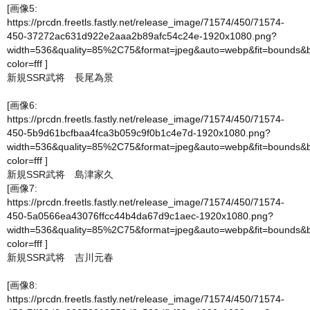
[画像5:
https://prcdn.freetls.fastly.net/release_image/71574/450/71574-
450-37272ac631d922e2aaa2b89afc54c24e-1920x1080.png?
width=536&quality=85%2C75&format=jpeg&auto=webp&fit=bounds&
color=fff
]
新規SSR武将 長尾為景
[画像6:
https://prcdn.freetls.fastly.net/release_image/71574/450/71574-
450-5b9d61bcfbaa4fca3b059c9f0b1c4e7d-1920x1080.png?
width=536&quality=85%2C75&format=jpeg&auto=webp&fit=bounds&
color=fff
]
新規SSR武将 島津家久
[画像7:
https://prcdn.freetls.fastly.net/release_image/71574/450/71574-
450-5a0566ea43076ffcc44b4da67d9c1aec-1920x1080.png?
width=536&quality=85%2C75&format=jpeg&auto=webp&fit=bounds&
color=fff
]
新規SSR武将 吉川元春
[画像8:
https://prcdn.freetls.fastly.net/release_image/71574/450/71574-