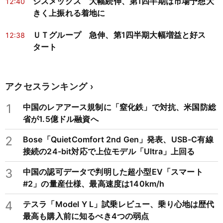
シスメックス 大幅続伸、第1四半期は市場予想大
12:40
きく上振れる着地に
ＵＴグループ 急伸、第1四半期大幅増益と好ス
12:38
タート
アクセスランキング
1
中国のレアアース規制に「窒化鉄」で対抗、米国防総
省が1.5億ドル融資へ
2
Bose「QuietComfort 2nd Gen」発表、USB-C有線
接続の24-bit対応で上位モデル「Ultra」上回る
3
中国の認可データで判明した超小型EV「スマート
#2」の量産仕様、最高速度は140km/h
4
テスラ「Model Y L」試乗レビュー、乗り心地は歴代
最高も購入前に知るべき4つの弱点