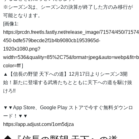
※シーズン3は、シーズン2の決算が終了した方のみ移行が
可能となります。
[画像1:
https://prcdn.freetls.fastly.net/release_image/71574/450/71574
450-bdfe579becde2f1b4b9080cb1953965d-
1920x1080.png?
width=536&quality=85%2C75&format=jpeg&auto=webp&fit=
color=fff
]
▲【信長の野望 天下への道】12月17日よりシーズン3開
始！新たに登場する武将たちとともに天下への道を駆け抜
けろ!!
▼▼App Store、Google Play ストアで今すぐ無料ダウンロ
ード！▼▼
https://app.adjust.com/1om5djza