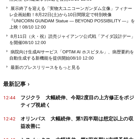
展示終了を迎える「実物大ユニコーンガンダム立像」フィナー
レ企画始動！8月22日(土)から10日間限定で特別映像
『UNICORN GUNDAM Statue ― BEYOND POSSIBILITY ―』を
上映！
08/10 12:00
8月11日（火・祝）読売ジャイアンツ公式戦「アイダ設計デー」
を開催
08/10 12:00
病院向け生成AIサービス「OPTiM AI ホスピタル」、病歴要約を
自動生成する新機能を提供開始
08/10 12:00
最新のプレスリリースをもっと見る
最新記事
フジクラ 大幅続伸、今期2度目の上方修正をポジ
12:44
ティブ視続く
オリンパス 大幅続伸、第1四半期は想定以上の収
12:42
益改善に