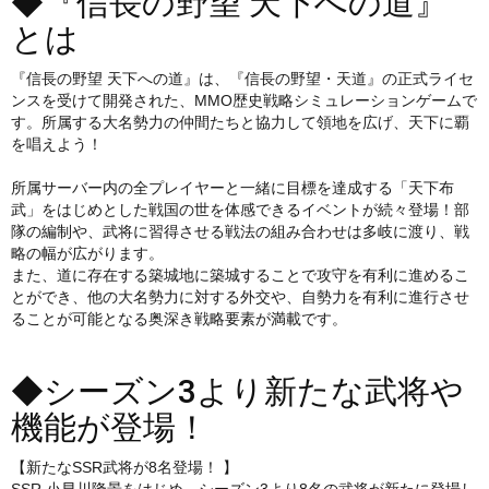
◆『信長の野望 天下への道』
とは
『信長の野望 天下への道』は、『信長の野望・天道』の正式ライセ
ンスを受けて開発された、MMO歴史戦略シミュレーションゲームで
す。所属する大名勢力の仲間たちと協力して領地を広げ、天下に覇
を唱えよう！
所属サーバー内の全プレイヤーと一緒に目標を達成する「天下布
武」をはじめとした戦国の世を体感できるイベントが続々登場！部
隊の編制や、武将に習得させる戦法の組み合わせは多岐に渡り、戦
略の幅が広がります。
また、道に存在する築城地に築城することで攻守を有利に進めるこ
とができ、他の大名勢力に対する外交や、自勢力を有利に進行させ
ることが可能となる奥深き戦略要素が満載です。
◆シーズン3より新たな武将や
機能が登場！
【新たなSSR武将が8名登場！ 】