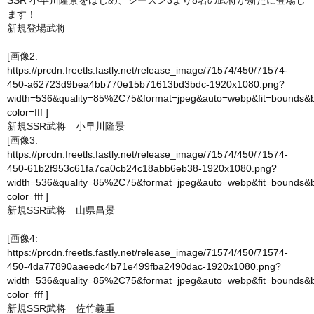
SSR 小早川隆景をはじめ、シーズン3より8名の武将が新たに登場し
ます！
新規登場武将
[画像2:
https://prcdn.freetls.fastly.net/release_image/71574/450/71574-
450-a62723d9bea4bb770e15b71613bd3bdc-1920x1080.png?
width=536&quality=85%2C75&format=jpeg&auto=webp&fit=bounds&
color=fff
]
新規SSR武将 小早川隆景
[画像3:
https://prcdn.freetls.fastly.net/release_image/71574/450/71574-
450-61b2f953c61fa7ca0cb24c18abb6eb38-1920x1080.png?
width=536&quality=85%2C75&format=jpeg&auto=webp&fit=bounds&
color=fff
]
新規SSR武将 山県昌景
[画像4:
https://prcdn.freetls.fastly.net/release_image/71574/450/71574-
450-4da77890aaeedc4b71e499fba2490dac-1920x1080.png?
width=536&quality=85%2C75&format=jpeg&auto=webp&fit=bounds&
color=fff
]
新規SSR武将 佐竹義重