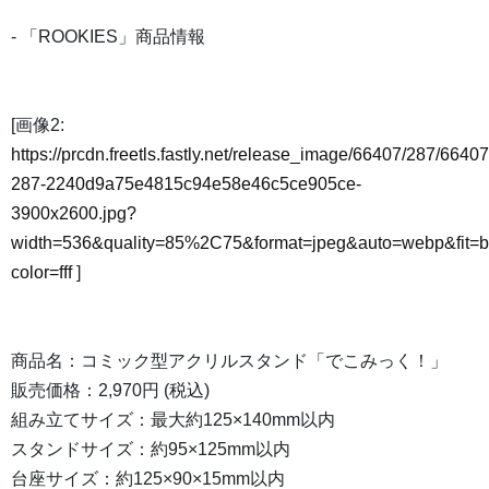
- 「ROOKIES」商品情報
[画像2:
https://prcdn.freetls.fastly.net/release_image/66407/287/66407
287-2240d9a75e4815c94e58e46c5ce905ce-
3900x2600.jpg?
width=536&quality=85%2C75&format=jpeg&auto=webp&fit=
color=fff
]
商品名：コミック型アクリルスタンド「でこみっく！」
販売価格：2,970円 (税込)
組み立てサイズ：最大約125×140mm以内
スタンドサイズ：約95×125mm以内
台座サイズ：約125×90×15mm以内