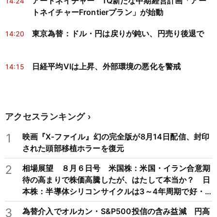
アートネイチャー 1Q新たな中期経営計画「アー
14:24
トネイチャーFrontierプラン」が始動
東京為替：ドル・円は戻りが鈍い、円売り後退で
14:20
日経平均VIは上昇、外部環境の悪化を警戒
14:15
アクセスランキング
1
映画『X-ファイル』幻の完全版が8月14日配信、封印
された頭部移植ホラーを復元
2
相場展望 ８月６日号 米国株：米国・イラン合意期
待の高まりで株価高騰したが、はたして本当か？ 日
本株：半導体シリコンサイクルは3～4年周期で好・
不況を繰り返すため注意
3
為替介入でオルカン・S&P500投信の含み益減 円高