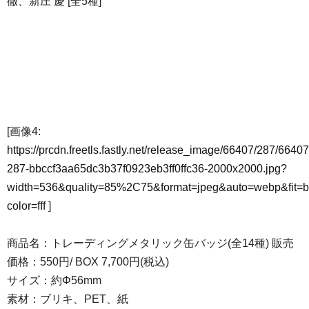
徹、新庄 慶 [全5種]
[画像4:
https://prcdn.freetls.fastly.net/release_image/66407/287/66407
287-bbccf3aa65dc3b37f0923eb3ff0ffc36-2000x2000.jpg?
width=536&quality=85%2C75&format=jpeg&auto=webp&fit=
color=fff
]
商品名：トレーディングメタリック缶バッジ(全14種) 販売
価格：550円/ BOX 7,700円(税込)
サイズ：約Φ56mm
素材：ブリキ、PET、紙