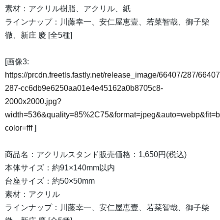
素材：アクリル樹脂、アクリル、紙
ラインナップ：川藤幸一、安仁屋恵壹、若菜智哉、御子柴
徹、新庄 慶 [全5種]
[画像3:
https://prcdn.freetls.fastly.net/release_image/66407/287/66407
287-cc6db9e6250aa01e4e45162a0b8705c8-
2000x2000.jpg?
width=536&quality=85%2C75&format=jpeg&auto=webp&fit=
color=fff
]
商品名：アクリルスタンド販売価格：1,650円(税込)
本体サイズ：約91×140mm以内
台座サイズ：約50×50mm
素材：アクリル
ラインナップ：川藤幸一、安仁屋恵壹、若菜智哉、御子柴