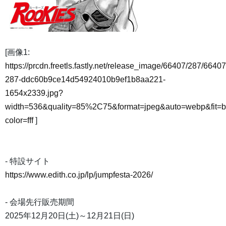
[画像1:
https://prcdn.freetls.fastly.net/release_image/66407/287/66407
287-ddc60b9ce14d54924010b9ef1b8aa221-
1654x2339.jpg?
width=536&quality=85%2C75&format=jpeg&auto=webp&fit=
color=fff
]
- 特設サイト
https://www.edith.co.jp/lp/jumpfesta-2026/
- 会場先行販売期間
2025年12月20日(土)～12月21日(日)