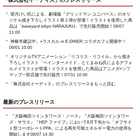
「株式会社イーディス」
のプレスリリース
望月けい氏による、劇場版『グリッドマン ユニバース』のオリ
ジナル描き下ろしイラスト第２弾が登場！イラストを使用した商
品は「baseyard tokyo HARAJUKU」で先行販売開始！
08/07
11:00
神椿市建設中。×ラスカル in E-DINER コラボカフェ開催中！
08/01 10:00
オリジナルTVアニメーション「リコリス・リコイル」から描き
下ろしイラスト「ペインターメイド」とくまみね氏によるデフォ
ルメイラストが登場！イラストを使用した商品はアニメガ×ソフ
マップ一部店舗で先行販売！
07/31 10:00
「株式会社イーディス」のプレスリリースをもっと読む
最新のプレスリリース
『大阪梅田ツインタワーズ・ノース』『大阪梅田ツインタワー
ズ・サウス』『HEP ファイブ』において8月下旬から「オフサイ
ト型コーポレートPPA」による再生可能エネルギー電力の使用を
開始します
08/07 14:30