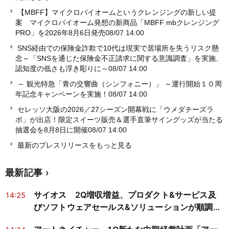
【MBFF】マイクロバイオームというクレンジングの新しい提
案 マイクロバイオーム発想の新商品「MBFF mbクレンジング
PRO」を2026年8月6日発売
08/07 14:00
SNS経由での保険金詐欺で10代は現実で居場所を失うリスク懸
念～「SNSを通じた保険金不正請求に関する意識調査」を実施、
認知度の低さも浮き彫りに～
08/07 14:00
～ 観光特急「青の交響曲（シンフォニー）」 ～運行開始１０周
年記念キャンペーンを実施！
08/07 14:00
セレッソ大阪の2026／27シーズン開幕戦に「ウメダチーズラ
ボ」が出店！限定スイーツ販売＆選手直筆サイングッズが当たる
抽選会を8月8日に開催
08/07 14:00
最新のプレスリリースをもっと見る
最新記事
サイオス 2Q増収増益、プロダクト&サービス及
14:25
びソフトウェアセールス&ソリューションが順調に
推移