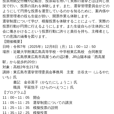
投票用紙交付機や記載台、投票箱を用いて実際の選挙とほぼ同じ状
況で行い、投票の流れを体験します。また、選挙管理委員会がどの
ようにして円滑な投票を運営しているのかを知るために、案内係や
投票管理者の役も生徒が担い、開票作業も体験します。
選挙制度について学び、模擬投票を体験することによって、実際の
投票行動が円滑に行えるようにします。また生徒自らが主体的に社
会に働きかけるこという投票行動に誇りと責任を持ち、主権者とし
ての意識の涵養を図ります。
【開催概要】
日時：令和7年（2025年）12月8日（月）11：00～12：50
場所：近畿大学附属広島高等学校・中学校東広島校 合同教室
（広島県東広島市高屋うめの辺2番、JR山陽本線「西高屋
駅」から徒歩約20分）
対象：高校2年生217名
講師：東広島市選挙管理委員会事務局 主査 古谷太一（ふるやた
いち）氏
書記 金谷菖子（かなたにしょうこ）氏
職員 平延悦子（ひらのべえつこ）氏
【プログラム】
11：00～11：05 開会
11：05～11：25 選挙制度についての講演
11：25～11：35 模擬投票の説明
11：35～12：25 模擬投票