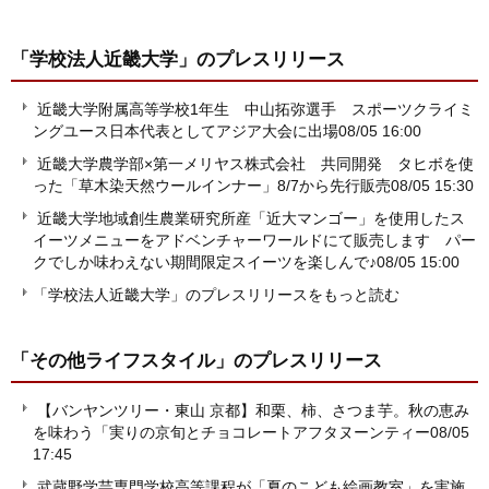
「学校法人近畿大学」
のプレスリリース
近畿大学附属高等学校1年生 中山拓弥選手 スポーツクライミ
ングユース日本代表としてアジア大会に出場
08/05 16:00
近畿大学農学部×第一メリヤス株式会社 共同開発 タヒボを使
った「草木染天然ウールインナー」8/7から先行販売
08/05 15:30
近畿大学地域創生農業研究所産「近大マンゴー」を使用したス
イーツメニューをアドベンチャーワールドにて販売します パー
クでしか味わえない期間限定スイーツを楽しんで♪
08/05 15:00
「学校法人近畿大学」のプレスリリースをもっと読む
「その他ライフスタイル」
のプレスリリース
【バンヤンツリー・東山 京都】和栗、柿、さつま芋。秋の恵み
を味わう「実りの京旬とチョコレートアフタヌーンティー
08/05
17:45
武蔵野学芸専門学校高等課程が「夏のこども絵画教室」を実施