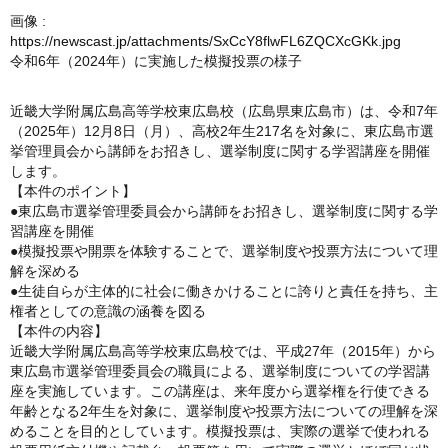
画像 :
https://newscast.jp/attachments/SxCcY8flwFL6ZQCXcGKk.jpg
令和6年（2024年）に実施した模擬投票の様子
近畿大学附属広島高等学校東広島校（広島県東広島市）は、令和7年
（2025年）12月8日（月）、高校2年生217名を対象に、東広島市選
挙管理員会から講師をお招きし、選挙制度に関する学習講座を開催
します。
【本件のポイント】
●東広島市選挙管理委員会から講師をお招きし、選挙制度に関する学
習講座を開催
●模擬投票や開票を体験することで、選挙制度や投票方法について理
解を深める
●生徒自らが主体的に社会に働きかけることに誇りと責任を持ち、主
権者としての意識の涵養を図る
【本件の内容】
近畿大学附属広島高等学校東広島校では、平成27年（2015年）から
東広島市選挙管理委員会の職員による、選挙制度についての学習講
座を実施しています。この講座は、来年度から選挙権を行使できる
年齢となる2年生を対象に、選挙制度や投票方法についての理解を深
めることを目的としています。模擬投票は、実際の選挙で使われる