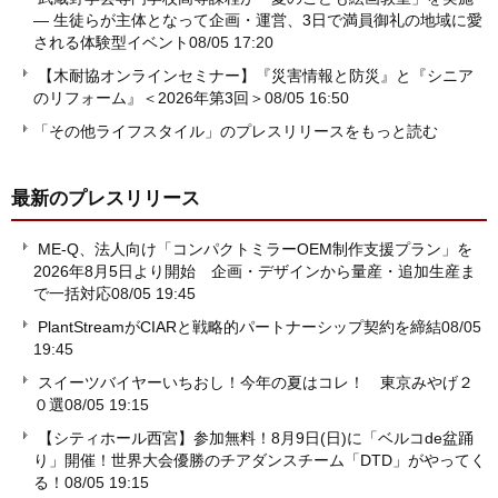
― 生徒らが主体となって企画・運営、3日で満員御礼の地域に愛
される体験型イベント
08/05 17:20
【木耐協オンラインセミナー】『災害情報と防災』と『シニア
のリフォーム』＜2026年第3回＞
08/05 16:50
「その他ライフスタイル」のプレスリリースをもっと読む
最新のプレスリリース
ME-Q、法人向け「コンパクトミラーOEM制作支援プラン」を
2026年8月5日より開始 企画・デザインから量産・追加生産ま
で一括対応
08/05 19:45
PlantStreamがCIARと戦略的パートナーシップ契約を締結
08/05
19:45
スイーツバイヤーいちおし！今年の夏はコレ！ 東京みやげ２
０選
08/05 19:15
【シティホール西宮】参加無料！8月9日(日)に「ベルコde盆踊
り」開催！世界大会優勝のチアダンスチーム「DTD」がやってく
る！
08/05 19:15