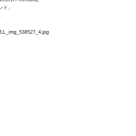
ント」
。
27/LL_img_538527_4.jpg