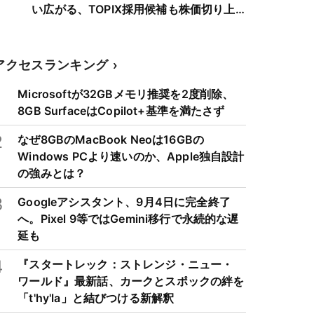
い広がる、TOPIX採用候補も株価切り上
げへ
アクセスランキング
1
Microsoftが32GBメモリ推奨を2度削除、
8GB SurfaceはCopilot+基準を満たさず
2
なぜ8GBのMacBook Neoは16GBの
Windows PCより速いのか、Apple独自設計
の強みとは？
3
Googleアシスタント、9月4日に完全終了
へ。Pixel 9等ではGemini移行で永続的な遅
延も
4
『スタートレック：ストレンジ・ニュー・
ワールド』最新話、カークとスポックの絆を
「t'hy'la」と結びつける新解釈