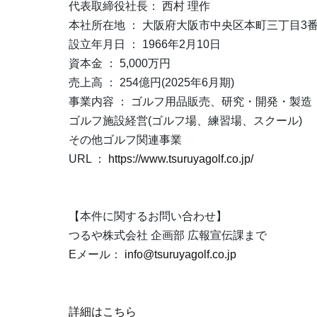
代表取締役社長： 西村 理作
本社所在地 ： 大阪府大阪市中央区本町三丁目3番
設立年月日 ： 1966年2月10日
資本金 ： 5,000万円
売上高 ： 254億円(2025年6月期)
事業内容 ： ゴルフ用品販売、研究・開発・製造
ゴルフ施設経営(ゴルフ場、練習場、スクール)
その他ゴルフ関連事業
URL ：
https://www.tsuruyagolf.co.jp/
【本件に関するお問い合わせ】
つるや株式会社 企画部 広報宣伝課まで
Eメール：
info@tsuruyagolf.co.jp
詳細はこちら