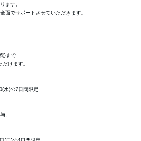
いります。
を全面でサポートさせていただきます。
月祝)まで
ただけます。
10(水)の7日間限定
付与。
。
す
月7日(日)の4日間限定