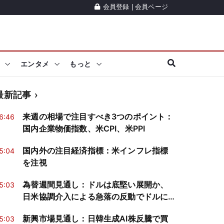
会員登録
|
会員ページ
エンタメ
もっと
最新記事
来週の相場で注目すべき3つのポイント：
6:46
国内企業物価指数、米CPI、米PPI
国内外の注目経済指標：米インフレ指標
5:04
を注視
為替週間見通し：ドルは底堅い展開か、
5:03
日米協調介入による急落の反動でドルに
買戻し
新興市場見通し：日韓生成AI株反騰で買
5:03