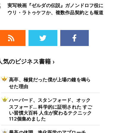
5
実写映画『ゼルダの伝説』ガノンドロフ役に
ウリ・ラトゥケフか、複数作品契約とも報道
人気のビジネス書籍
高卒、極貧だった僕が上場の鐘を鳴ら
せた理由
ハーバード、スタンフォード、オック
スフォード… 科学的に証明された すご
い習慣大百科 人生が変わるテクニック
112個集めました
最高の体調 進化医学のアプローチ