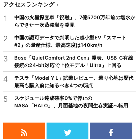
アクセスランキング
1
中国の火星探査車「祝融」、7億5700万年前の塩水か
らできた一次蒸発岩を発見
2
中国の認可データで判明した超小型EV「スマート
#2」の量産仕様、最高速度は140km/h
3
Bose「QuietComfort 2nd Gen」発表、USB-C有線
接続の24-bit対応で上位モデル「Ultra」上回る
4
テスラ「Model Y L」試乗レビュー、乗り心地は歴代
最高も購入前に知るべき4つの弱点
5
スケジュール達成確率0%で停止の
NASA「HALO」、月面基地の夜間生存実証へ転用