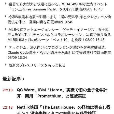
猛暑でも大型犬と快適に遊べる。WHATAWONが室内イベント
「ワン上等Fes Summer Party」を8月29日開催
08/09 16:45
令和8年熊本地震の影響により「湯の児温泉 海と夕やけ」の夕食
提供を休止 営業内容を変更
08/09 16:45
MLB公式フォトエージェンシー「ゲッティイメージズ」五十嵐
亮太氏YouTubeチャンネルとコラボレーション。写真で振り返る
MLB開幕3ヶ月の名シーン「ベスト10」を発表！
08/09 16:45
テックジム、法人向けにプログラミング講師を客先常駐派遣。
Claude Code講座・Python講座を永田町にて毎週無料で対面開催
08/09 16:34
最新のプレスリリースをもっと見る
最新記事
QC Ware、IBM「Heron」実機で初の量子化学計
22:18
算 商用「Promethium」と連携実証
Netflix映画『The Last House』の怪物は実在し得
22:18
るか？ 深海生物とタコの知能から科学検証