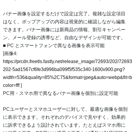
バナー画像を設定するだけで設定は完了。複雑な設定項目
はなく、ポップアップの内容は視覚的に確認しながら編集
できます。バナー画像には新商品の情報、割引キャンペー
ン、メール登録の誘導など、自由なデザインが可能です。
■ PC とスマートフォンで異なる画像を表示可能
[画像4:
https://prcdn.freetls.fastly.net/release_image/72693/202/72693
202-5ad1567cf6fe3d996ba099f5f535c340-1600x900.png?
width=536&quality=85%2C75&format=jpeg&auto=webp&fit=
color=fff
]
PC用・スマホ用で異なるバナー画像を個別に設定可能
PCユーザーとスマホユーザーに対して、最適な画像を個別
に表示できます。それぞれのデバイスで見やすく、効果的
に訴求できるよう設計されています。たとえばスマホ用に