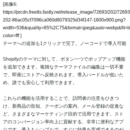
[画像6:
https://prcdn.freetls.fastly.net/release_image/72693/202/72693
202-86ac05cf7096ca060d8079325d34f147-1600x900.png?
width=536&quality=85%2C75&format=jpeg&auto=webp&fit=
color=fff
]
テーマへの追加も1クリックで完了。ノーコードで導入可能
Shopifyのテーマに対して、ボタン一つでポップアップ機能
を追加できます。複雑なテーマファイルの編集は一切不要
で、即座にストアへ反映されます。導入ハードルが低いた
め、誰でも安心して利用できます。
これらの機能を活用することで、訪問者の注意をひきつ
け、新商品の告知、クーポンの案内、メール登録の促進な
ど、さまざまなマーケティング目的で活用できます。スト
アのコンバージョン率向上に貢献する、非常に便利なアプ
リです。導入もシンプルで、すぐに効果を実感できるのが