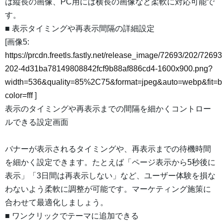
は縦長の画像、PC用には横長の画像など柔軟に対応可能で
す。
■ 表示タイミングや再表示間隔の詳細設定
[画像5:
https://prcdn.freetls.fastly.net/release_image/72693/202/72693
202-4d31ba78149808842fcf9b88af886cd4-1600x900.png?
width=536&quality=85%2C75&format=jpeg&auto=webp&fit=
color=fff
]
表示のタイミングや再表示までの間隔を細かくコントロー
ルできる設定画面
バナーが表示されるタイミングや、再表示までの待機時間
を細かく設定できます。たとえば「ページ表示から5秒後に
表示」「3日間は再表示しない」など、ユーザー体験を損な
わないよう柔軟に調整が可能です。マーケティング施策に
合わせて最適化しましょう。
■ ワンクリックでテーマに追加できる