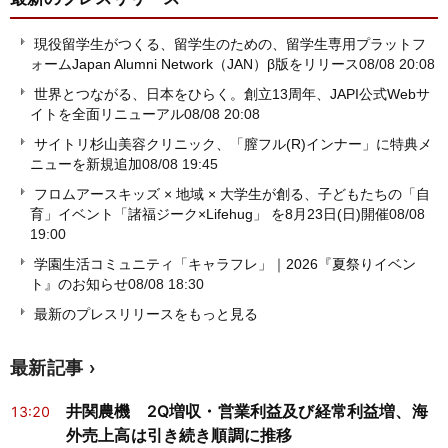
現役留学生がつくる、留学生のための、留学生専用プラットフ
ォームJapan Alumni Network（JAN）β版をリリース
08/08 20:08
世界とつながる、日本をひらく。創立13周年、JAPI公式Webサ
イトを全面リニューアル
08/08 20:08
サイトリ杉山美容クリニック、「膣フル(R)インナー」に特典メ
ニューを新規追加
08/08 19:45
フロムアースキッズ × 地域 × 大学生が創る、子どもたちの「自
育」イベント「諸福ジーク×Lifehug」 を8月23日(日)開催
08/08
19:00
学園生活コミュニティ「キャラフレ」｜2026『夏祭りイベン
ト』のお知らせ
08/08 18:30
最新のプレスリリースをもっと見る
最新記事
井関農機 2Q増収・営業利益及び経常利益増、海
13:20
外売上高は引き続き順調に推移