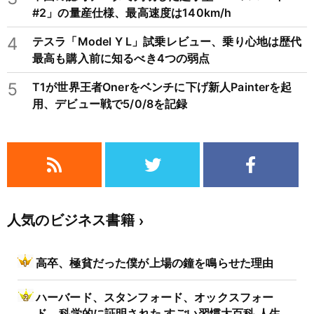
#2」の量産仕様、最高速度は140km/h
4
テスラ「Model Y L」試乗レビュー、乗り心地は歴代
最高も購入前に知るべき4つの弱点
5
T1が世界王者Onerをベンチに下げ新人Painterを起
用、デビュー戦で5/0/8を記録
人気のビジネス書籍
高卒、極貧だった僕が上場の鐘を鳴らせた理由
ハーバード、スタンフォード、オックスフォー
ド… 科学的に証明された すごい習慣大百科 人生