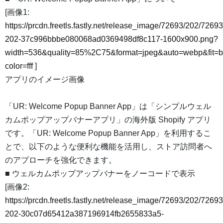
[画像1:
https://prcdn.freetls.fastly.net/release_image/72693/202/72693
202-37c996bbbe080068ad0369498df8c117-1600x900.png?
width=536&quality=85%2C75&format=jpeg&auto=webp&fit=
color=fff
]
アプリのイメージ画像
「UR: Welcome Popup Banner App」は「シンプルウェル
カムポップアップバナーアプリ」の海外版 Shopify アプリ
です。「UR: Welcome Popup Banner App」を利用するこ
とで、以下のような便利な機能を活用し、ストア訪問者へ
のアプローチを強化できます。
■ ウェルカムポップアップバナーをノーコードで表示
[画像2:
https://prcdn.freetls.fastly.net/release_image/72693/202/72693
202-30c07d65412a387196914fb2655833a5-