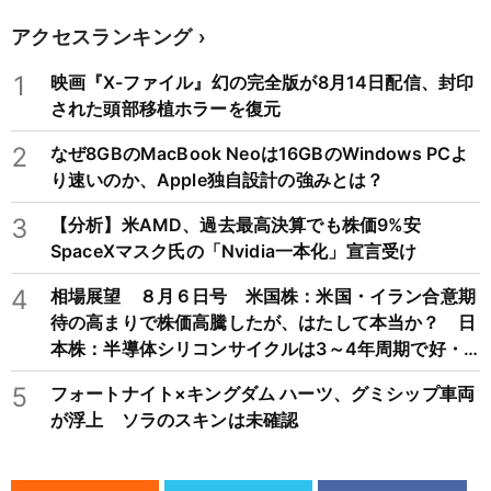
アクセスランキング
1
映画『X-ファイル』幻の完全版が8月14日配信、封印
された頭部移植ホラーを復元
2
なぜ8GBのMacBook Neoは16GBのWindows PCよ
り速いのか、Apple独自設計の強みとは？
3
【分析】米AMD、過去最高決算でも株価9%安
SpaceXマスク氏の「Nvidia一本化」宣言受け
4
相場展望 ８月６日号 米国株：米国・イラン合意期
待の高まりで株価高騰したが、はたして本当か？ 日
本株：半導体シリコンサイクルは3～4年周期で好・
不況を繰り返すため注意
5
フォートナイト×キングダム ハーツ、グミシップ車両
が浮上 ソラのスキンは未確認