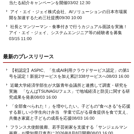
当たる紹介キャンペーンを開催
03/02 12:30
アイ・エイ・ジェイ株式会社、AIソリューションの日本市場展
開を加速するため三社提携
09/30 10:00
社長とマンツーマン・食事付きで行うカジュアル面談を実施！
アイ・エイ・ジェイ、システムエンジニア等の経験者を募集
03/15 11:00
最新のプレスリリース
【初認定】ASPIC、「生成AI利用クラウドサービス認定」の第1
号を認定！新規2サービスを加え累計338サービスへ
08/03 16:00
近畿大学経済学部生が大阪青年会議所と連携して調査・研究を
実施 「なんばTSUNAGUフェス」で地域経済と防災に関する研
究成果を発表
08/03 16:00
「全部食べられた！」を増やしたい。子どもの"食べきる"を応援
する新しい小学生向け弁当 学童で広がる昼食提供を食で支え、
共働き家庭と子どもの成長を応援
08/03 16:00
フランス大使館後廊、若手芸術家を支援する「サンジェルマン
画廊」が愛知県日進市に2026年8月8日開廊
08/03 16:00