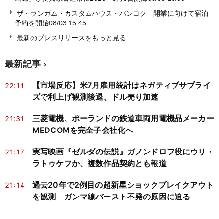
ザ・ランガム・カスタムハウス・バンコク 開業に向けて宿泊
予約を開始
08/03 15:45
最新のプレスリリースをもっと見る
最新記事
【市場反応】米7月雇用統計はネガティブサプライ
22:11
ズで利上げ観測後退、ドル売り加速
三菱電機、ポーランドの鉄道車両用電機品メーカー
21:31
MEDCOMを完全子会社化へ
実写映画『ゼルダの伝説』ガノンドロフ役にウリ・
21:17
ラトゥケフか、複数作品契約とも報道
過去20年で2例目の超新星ショックブレイクアウト
21:14
を観測―ガンマ線バースト不発の原因に迫る