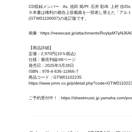
CD収録メンバー : As. 池田 篤/Pf. 石井 彰/B. 上村 信/Ds
※本書は権利の都合上収載曲を一部差し替えた「アルトサ
(GTW01100007)の改訂版です。
画像 :
https://newscast.jp/attachments/RoykpM7pNJ6A
【商品詳細】
定価：2,970円(10％税込)
仕様：菊倍判縦/48ページ
発売日：2025年3月28日
ISBN：978-4-636-11866-7
商品コード：GTW01102235
https://www.ymm.co.jp/p/detail.php?code=GTW011022
ご予約受付中！ :
https://sheetmusic.jp.yamaha.com/p