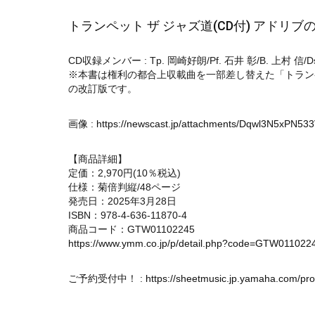
トランペット ザ ジャズ道(CD付) アドリ
CD収録メンバー : Tp. 岡崎好朗/Pf. 石井 彰/B. 上村 信/D
※本書は権利の都合上収載曲を一部差し替えた「トランペット
の改訂版です。
画像 :
https://newscast.jp/attachments/Dqwl3N5xPN533
【商品詳細】
定価：2,970円(10％税込)
仕様：菊倍判縦/48ページ
発売日：2025年3月28日
ISBN：978-4-636-11870-4
商品コード：GTW01102245
https://www.ymm.co.jp/p/detail.php?code=GTW011022
ご予約受付中！ :
https://sheetmusic.jp.yamaha.com/p