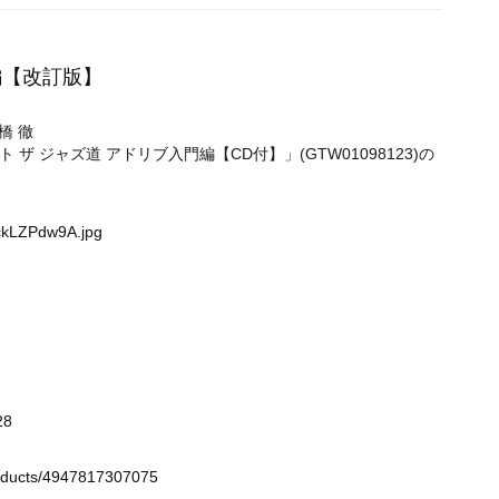
門編【改訂版】
高橋 徹
 ジャズ道 アドリブ入門編【CD付】」(GTW01098123)の
ckLZPdw9A.jpg
28
roducts/4947817307075