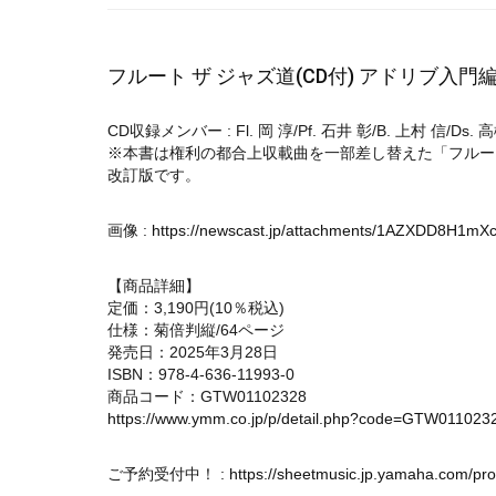
フルート ザ ジャズ道(CD付) アドリブ入
CD収録メンバー : Fl. 岡 淳/Pf. 石井 彰/B. 上村 信/Ds. 
※本書は権利の都合上収載曲を一部差し替えた「フルート ザ
改訂版です。
画像 :
https://newscast.jp/attachments/1AZXDD8H1mX
【商品詳細】
定価：3,190円(10％税込)
仕様：菊倍判縦/64ページ
発売日：2025年3月28日
ISBN：978-4-636-11993-0
商品コード：GTW01102328
https://www.ymm.co.jp/p/detail.php?code=GTW011023
ご予約受付中！ :
https://sheetmusic.jp.yamaha.com/p