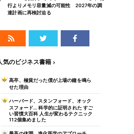
行よりメモリ容量減の可能性 2027年の調
達計画に再検討迫る
人気のビジネス書籍
高卒、極貧だった僕が上場の鐘を鳴ら
せた理由
ハーバード、スタンフォード、オック
スフォード… 科学的に証明された すご
い習慣大百科 人生が変わるテクニック
112個集めました
最高の体調 進化医学のアプローチ