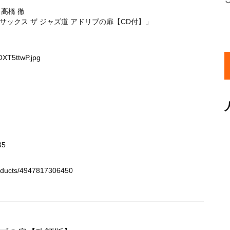
. 高橋 徹
ックス ザ ジャズ道 アドリブの扉【CD付】」
OXT5ttwP.jpg
35
roducts/4947817306450