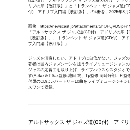
改訂復刊「アルトサックス ザ ジャズ道(CD付) アドリ
リブの扉【改訂版】」と「トランペット ザ ジャズ道(C
付) アドリブ入門編【改訂版】」の4冊を、2025年3
画像 :
https://newscast.jp/attachments/ShOPQVD5lpF
「アルトサックス ザ ジャズ道(CD付) アドリブの扉【
【改訂版】」,「トランペット ザ ジャズ道(CD付) ア
ブ入門編【改訂版】」
ジャズを演奏したい、アドリブに自信がない、ジャズの
著者は国内ジャズシーンを担うライブミュージシャンの
ジャズの定番曲を取り上げ、ライブハウスやスタジオで
す(A.Sax＆T.Sax監修:池田 篤、Tp監修:岡崎好朗、Fl監修
付属のCDはレパートリー10曲をライブミュージシャ
スワンで収録。
アルトサックス ザ ジャズ道(CD付) アド