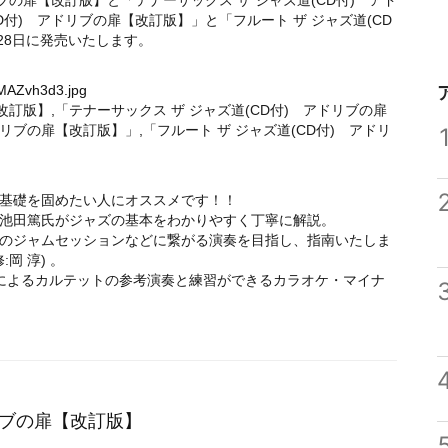
ブの扉【改訂版】と「テナーサックス ザ ジャズ道(CD付) アド
D付) アドリブの扉【改訂版】」と「フルート ザ ジャズ道(CD
月28日に発売いたします。
nMAZvh3d3.jpg
改訂版】,「テナーサックス ザ ジャズ道(CD付) アドリブの扉
ドリブの扉【改訂版】」,「フルート ザ ジャズ道(CD付) アドリ
基礎を固めたい人にオススメです！！
池田篤氏がジャズの基本をわかりやすく丁寧に解説。
のジャムセッションなどに繋がる演奏を目指し、指南いたしま
:岡 淳) 。
ンによるカルテットの参考演奏と練習ができるカラオケ・マイナ
リブの扉【改訂版】