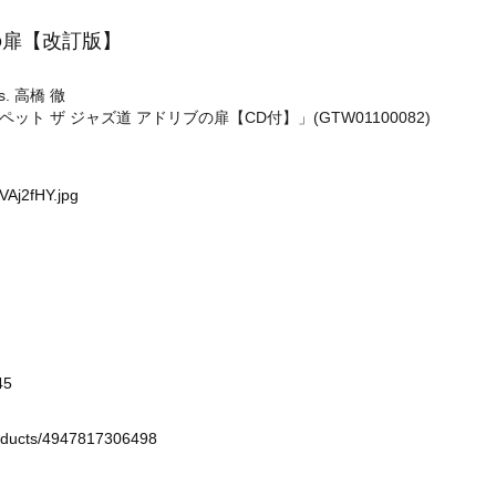
ブの扉【改訂版】
s. 高橋 徹
 ザ ジャズ道 アドリブの扉【CD付】」(GTW01100082)
VAj2fHY.jpg
45
roducts/4947817306498