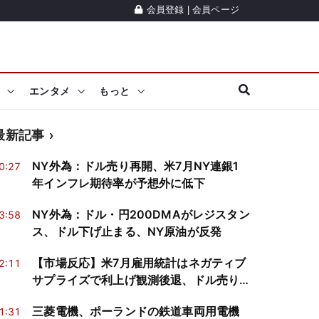
会員登録
|
会員ページ
エンタメ
もっと
最新記事
NY外為：ドル売り再開、米7月NY連銀1
0:27
年インフレ期待率が予想外に低下
NY外為：ドル・円200DMAがレジスタン
3:58
ス、ドル下げ止まる、NY原油が反発
【市場反応】米7月雇用統計はネガティブ
2:11
サプライズで利上げ観測後退、ドル売り
加速
三菱電機、ポーランドの鉄道車両用電機
1:31