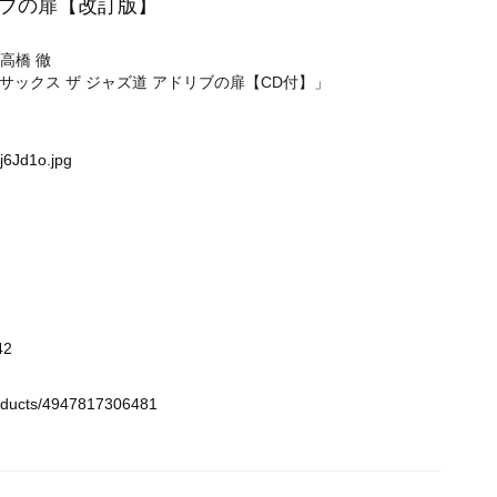
リブの扉【改訂版】
. 高橋 徹
ックス ザ ジャズ道 アドリブの扉【CD付】」
j6Jd1o.jpg
42
roducts/4947817306481