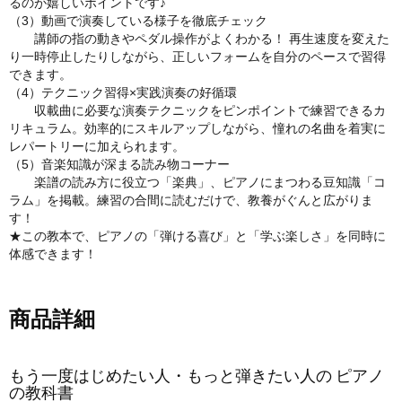
るのが嬉しいポイントです♪
（3）動画で演奏している様子を徹底チェック
講師の指の動きやペダル操作がよくわかる！ 再生速度を変えた
り一時停止したりしながら、正しいフォームを自分のペースで習得
できます。
（4）テクニック習得×実践演奏の好循環
収載曲に必要な演奏テクニックをピンポイントで練習できるカ
リキュラム。効率的にスキルアップしながら、憧れの名曲を着実に
レパートリーに加えられます。
（5）音楽知識が深まる読み物コーナー
楽譜の読み方に役立つ「楽典」、ピアノにまつわる豆知識「コ
ラム」を掲載。練習の合間に読むだけで、教養がぐんと広がりま
す！
★この教本で、ピアノの「弾ける喜び」と「学ぶ楽しさ」を同時に
体感できます！
商品詳細
もう一度はじめたい人・もっと弾きたい人の ピアノ
の教科書