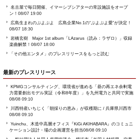
名古屋で毎日開催、イマーシブシアターの常設施設をオープ
ン！
08/07 19:00
広島生まれのぷよぷよ 広島企業No.1の“ぷよぷよ愛”が決定！
08/07 18:30
岩橋玄樹 Major 1st album「LAzarus（読み：ラザロ）」収録
楽曲解禁！
08/07 18:00
「その他エンタメ」のプレスリリースをもっと読む
最新のプレスリリース
KPMGコンサルティング、環境省が進める「昼の再エネ余剰電
力需要創出モデル実証（令和8年度）」を九州電力と共同で実施
08/08 09:10
川西特産いちじく「朝採りの恵み」が収穫期に / 兵庫県川西市
08/08 09:10
Yuinchu、木造中高層オフィス『KiGi AKIHABARA』のコミュニ
ケーション設計・場の企画運営を担当
08/08 09:10