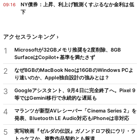
NY債券：上昇、利上げ観測くすぶるなか金利は低
09:16
下
アクセスランキング
1
Microsoftが32GBメモリ推奨を2度削除、8GB
SurfaceはCopilot+基準を満たさず
2
なぜ8GBのMacBook Neoは16GBのWindows PCよ
り速いのか、Apple独自設計の強みとは？
3
Googleアシスタント、9月4日に完全終了へ。Pixel 9
等ではGemini移行で永続的な遅延も
4
マランツが新型AVレシーバー「Cinema Series 2」を
発表、Bluetooth LE Audio対応もiPhoneは非対応
5
実写映画『ゼルダの伝説』ガノンドロフ役にウリ・ラ
トゥケフか、複数作品契約とも報道