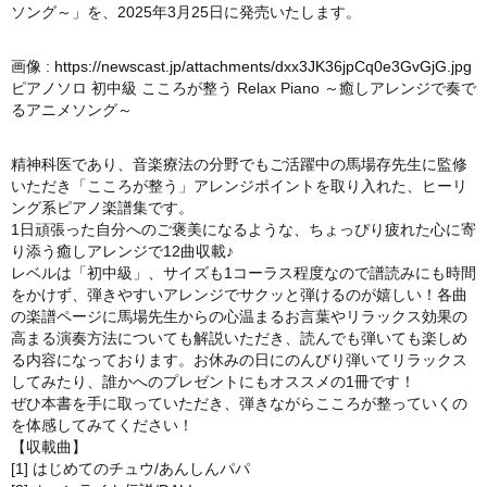
ソング～」を、2025年3月25日に発売いたします。
画像 :
https://newscast.jp/attachments/dxx3JK36jpCq0e3GvGjG.jpg
ピアノソロ 初中級 こころが整う Relax Piano ～癒しアレンジで奏で
るアニメソング～
精神科医であり、音楽療法の分野でもご活躍中の馬場存先生に監修
いただき「こころが整う」アレンジポイントを取り入れた、ヒーリ
ング系ピアノ楽譜集です。
1日頑張った自分へのご褒美になるような、ちょっぴり疲れた心に寄
り添う癒しアレンジで12曲収載♪
レベルは「初中級」、サイズも1コーラス程度なので譜読みにも時間
をかけず、弾きやすいアレンジでサクッと弾けるのが嬉しい！各曲
の楽譜ページに馬場先生からの心温まるお言葉やリラックス効果の
高まる演奏方法についても解説いただき、読んでも弾いても楽しめ
る内容になっております。お休みの日にのんびり弾いてリラックス
してみたり、誰かへのプレゼントにもオススメの1冊です！
ぜひ本書を手に取っていただき、弾きながらこころが整っていくの
を体感してみてください！
【収載曲】
[1] はじめてのチュウ/あんしんパパ