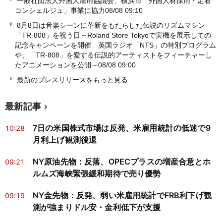
一般社団法人外国人雇用協議会、横浜市「外国人材採用・定着
コンシェルジュ」事業に協力
08/08 09:10
8月8日は音楽シーンに革新をもたらした伝説のリズムマシン
「TR-808」を祝う日～Roland Store Tokyoで実機を展示しての
記念キャンペーンを開催 英国ラジオ「NTS」の特別プログラム
や、「TR-808」を愛する伝説的アーティストをフィーチャーし
たアニメーションを公開～
08/08 09:00
最新のプレスリリースをもっと見る
最新記事
7日の米国株式市場は反発、米雇用統計の低迷で9
10:28
月利上げ観測後退
NY原油先物：反落、OPECプラスの増産合意とホ
09:21
ルムズ海峡緊張緩和期待で売り優勢
NY金先物：反発、弱い米雇用統計でFRB利下げ観
09:19
測が強まりドル安・金利低下が支援