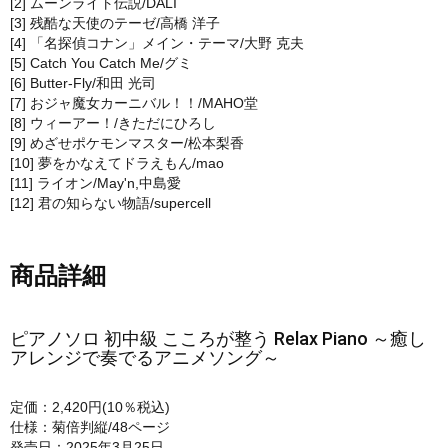
[2] ムーンライト伝説/DALI
[3] 残酷な天使のテーゼ/高橋 洋子
[4] 「名探偵コナン」メイン・テーマ/大野 克夫
[5] Catch You Catch Me/グミ
[6] Butter-Fly/和田 光司
[7] おジャ魔女カーニバル！！/MAHO堂
[8] ウィーアー！/きただにひろし
[9] めざせポケモンマスター/松本梨香
[10] 夢をかなえてドラえもん/mao
[11] ライオン/May'n,中島愛
[12] 君の知らない物語/supercell
商品詳細
ピアノソロ 初中級 こころが整う Relax Piano ～癒し
アレンジで奏でるアニメソング～
定価：2,420円(10％税込)
仕様：菊倍判縦/48ページ
発売日：2025年3月25日