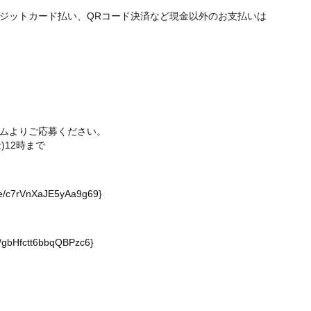
ジットカード払い、QRコード決済など現金以外のお支払いは
ムよりご応募ください。
)12時まで
gle/c7rVnXaJE5yAa9g69
}
le/gbHfctt6bbqQBPzc6
}