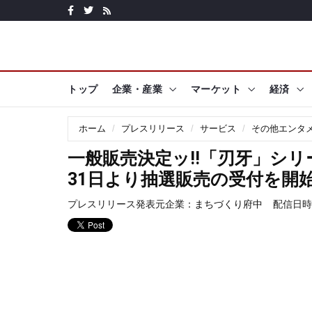
トップ
企業・産業
マーケット
経済
ホーム
プレスリリース
サービス
その他エンタ
一般販売決定ッ!!「刃牙」シリ
31日より抽選販売の受付を開
プレスリリース発表元企業：
まちづくり府中
配信日時: 2