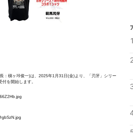
槇ヶ垰俊一)は、2025年1月31日(金)より、「刃牙」シリー
受付を開始します。
J66Z2Hb.jpg
VrgbSzN.jpg