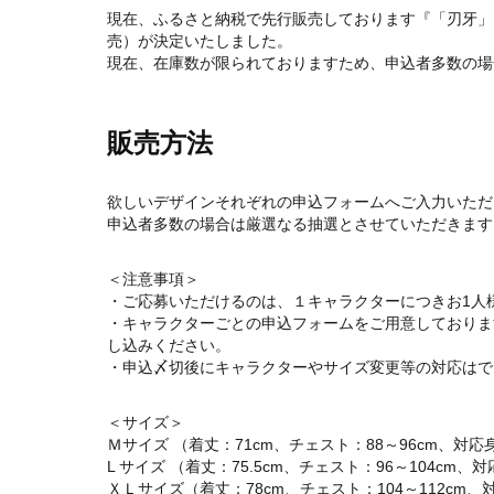
現在、ふるさと納税で先行販売しております『「刃牙」シ
売）が決定いたしました。
現在、在庫数が限られておりますため、申込者多数の場
販売方法
欲しいデザインそれぞれの申込フォームへご入力いただ
申込者多数の場合は厳選なる抽選とさせていただきます
＜注意事項＞
・ご応募いただけるのは、１キャラクターにつきお1人
・キャラクターごとの申込フォームをご用意しておりま
し込みください。
・申込〆切後にキャラクターやサイズ変更等の対応はで
＜サイズ＞
Ｍサイズ （着丈：71cm、チェスト：88～96cm、対応身
L サイズ （着丈：75.5cm、チェスト：96～104cm、対
ＸＬサイズ（着丈：78cm、チェスト：104～112cm、対