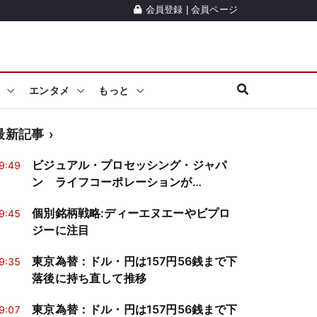
会員登録
|
会員ページ
エンタメ
もっと
最新記事
ビジュアル・プロセッシング・ジャパ
9:49
ン ライフコーポレーションが
「CIERTO」を採用
個別銘柄戦略:ディーエヌエーやビプロ
9:45
ジーに注目
東京為替：ドル・円は157円56銭まで下
9:35
落後に持ち直して推移
東京為替：ドル・円は157円56銭まで下
9:07