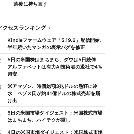
落後に持ち直す
アクセスランキング
1
Kindleファームウェア「5.19.6」配信開始、
半年続いたマンガの表示バグを修正
2
5日の米国株はまちまち、ダウは5日続伸
アルファベットは有力AI技術者の退社で4%
超安
3
米アマゾン、時価総額3兆ドルの熱狂に冷
水 ベゾス氏が約41億ドルの株式売却を届
け出
4
5日の米国市場ダイジェスト：米国株式市場
はまちまち、ハイテクが重し
5
4日の米国市場ダイジェスト：米国株式市場