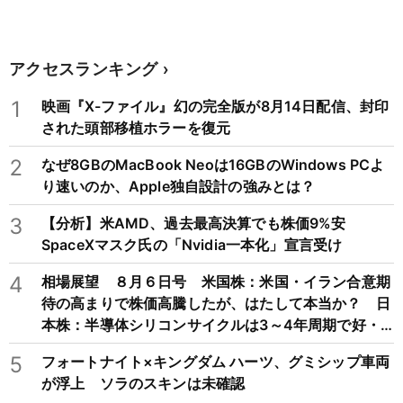
アクセスランキング
1
映画『X-ファイル』幻の完全版が8月14日配信、封印
された頭部移植ホラーを復元
2
なぜ8GBのMacBook Neoは16GBのWindows PCよ
り速いのか、Apple独自設計の強みとは？
3
【分析】米AMD、過去最高決算でも株価9%安
SpaceXマスク氏の「Nvidia一本化」宣言受け
4
相場展望 ８月６日号 米国株：米国・イラン合意期
待の高まりで株価高騰したが、はたして本当か？ 日
本株：半導体シリコンサイクルは3～4年周期で好・
不況を繰り返すため注意
5
フォートナイト×キングダム ハーツ、グミシップ車両
が浮上 ソラのスキンは未確認