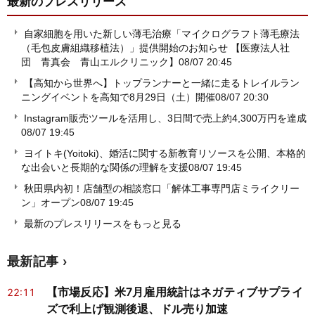
最新のプレスリリース
自家細胞を用いた新しい薄毛治療「マイクログラフト薄毛療法
（毛包皮膚組織移植法）」提供開始のお知らせ 【医療法人社
団 青真会 青山エルクリニック】
08/07 20:45
【高知から世界へ】トップランナーと一緒に走るトレイルラン
ニングイベントを高知で8月29日（土）開催
08/07 20:30
Instagram販売ツールを活用し、3日間で売上約4,300万円を達成
08/07 19:45
ヨイトキ(Yoitoki)、婚活に関する新教育リソースを公開、本格的
な出会いと長期的な関係の理解を支援
08/07 19:45
秋田県内初！店舗型の相談窓口「解体工事専門店ミライクリー
ン」オープン
08/07 19:45
最新のプレスリリースをもっと見る
最新記事
【市場反応】米7月雇用統計はネガティブサプライ
22:11
ズで利上げ観測後退、ドル売り加速