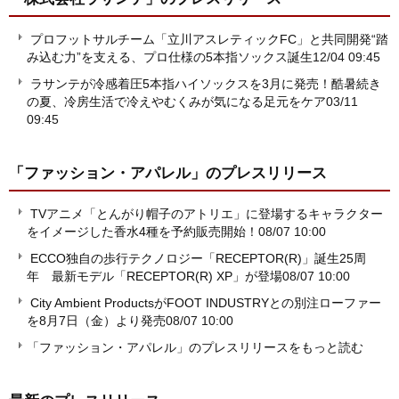
プロフットサルチーム「立川アスレティックFC」と共同開発“踏
み込む力”を支える、プロ仕様の5本指ソックス誕生
12/04 09:45
ラサンテが冷感着圧5本指ハイソックスを3月に発売！酷暑続き
の夏、冷房生活で冷えやむくみが気になる足元をケア
03/11
09:45
「ファッション・アパレル」
のプレスリリース
TVアニメ「とんがり帽子のアトリエ」に登場するキャラクター
をイメージした香水4種を予約販売開始！
08/07 10:00
ECCO独自の歩行テクノロジー「RECEPTOR(R)」誕生25周
年 最新モデル「RECEPTOR(R) XP」が登場
08/07 10:00
City Ambient ProductsがFOOT INDUSTRYとの別注ローファー
を8月7日（金）より発売
08/07 10:00
「ファッション・アパレル」のプレスリリースをもっと読む