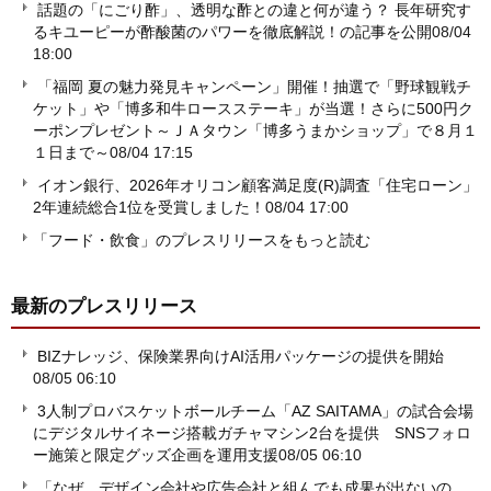
話題の「にごり酢」、透明な酢との違と何が違う？ 長年研究す
るキユーピーが酢酸菌のパワーを徹底解説！の記事を公開
08/04
18:00
「福岡 夏の魅力発見キャンペーン」開催！抽選で「野球観戦チ
ケット」や「博多和牛ロースステーキ」が当選！さらに500円ク
ーポンプレゼント～ＪＡタウン「博多うまかショップ」で８月１
１日まで～
08/04 17:15
イオン銀行、2026年オリコン顧客満足度(R)調査「住宅ローン」
2年連続総合1位を受賞しました！
08/04 17:00
「フード・飲食」のプレスリリースをもっと読む
最新のプレスリリース
BIZナレッジ、保険業界向けAI活用パッケージの提供を開始
08/05 06:10
3人制プロバスケットボールチーム「AZ SAITAMA」の試合会場
にデジタルサイネージ搭載ガチャマシン2台を提供 SNSフォロ
ー施策と限定グッズ企画を運用支援
08/05 06:10
「なぜ、デザイン会社や広告会社と組んでも成果が出ないの