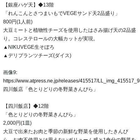
【銀座ハゲ天】◆13階
「れんこんとさつまいもでVEGEサンド天2品盛り」
800円(1人前)
大豆ミートと植物性チーズを使用したはさみ揚げ天の2品盛
り。コレステロールの大幅カットが実現。
▲NIKUVEGE生そぼろ
▲デリプランツチーズ(ダイス)
画像9:
https://www.atpress.ne.jp/releases/415517/LL_img_415517_9
四川飯店「色とりどりの冬野菜きんぴら」
【四川飯店】◆12階
「色とりどりの冬野菜きんぴら」
2,000円(1皿)
大豆で出来たお肉と季節の新鮮な野菜を使用したきんぴ
ら。お肉不使用とは思えないボリューム感と1食分の野菜を