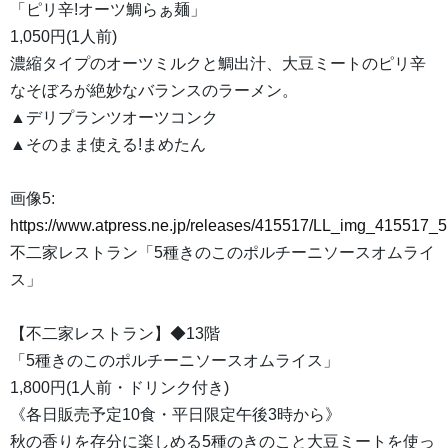
「ピリ辛!オーツ鯛らぁ麺」
1,050円(1人前)
濃縮タイプのオーツミルクと鯛出汁、大豆ミートのピリ辛
なそぼろが絶妙なバランスのラーメン。
▲デリプランツオーツコンク
▲そのまま使える!まめたん
画像5:
https://www.atpress.ne.jp/releases/415517/LL_img_415517_5
不二家レストラン「5種きのこのポルチーニソースオムライ
ス」
【不二家レストラン】◆13階
「5種きのこのポルチーニソースオムライス」
1,800円(1人前・ドリンク付き)
《各日販売予定10食・平日限定午後3時から》
秋の香りを存分に楽しめる5種のきのこと大豆ミートを使っ