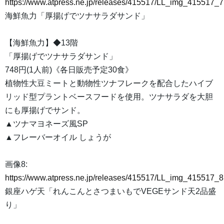
https://www.atpress.ne.jp/releases/415517/LL_img_415517_7
海鮮魚力「厚揚げでツナサラダサンド」
【海鮮魚力】◆13階
「厚揚げでツナサラダサンド」
748円(1人前)《各日販売予定30食》
植物性大豆ミートと動物性ツナフレークを配合したハイブ
リッド型プラントベースフードを使用。ツナサラダを大胆
にも厚揚げでサンド。
▲ツナマヨネーズ風SP
▲フレーバーオイル しょうが
画像8:
https://www.atpress.ne.jp/releases/415517/LL_img_415517_8
銀座ハゲ天「れんこんとさつまいもでVEGEサンド天2品盛
り」