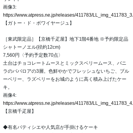
画像3:
https://www.atpress.ne.jp/releases/411783/LL_img_411783_3
【ガトー・ド・ボワイヤージュ】
［東武限定品］【京橋千疋屋】地下1階4番地 ※予約限定品
シャトーノエル(径約12cm)
7,560円〈予約予定数70点〉
土台はチョコレートムースとミックスベリームース、バニ
ラのババロアの3層。色鮮やかでフレッシュないちご、ブル
ーベリー、ラズベリーをお城のように高く積み上げたケー
キ。
画像4:
https://www.atpress.ne.jp/releases/411783/LL_img_411783_4
【京橋千疋屋】
◆有名パティシエや人気店が手掛けるケーキ