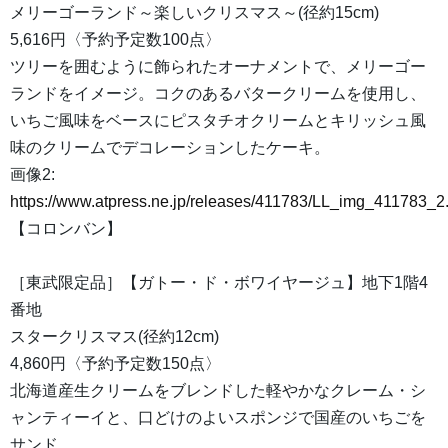
メリーゴーランド～楽しいクリスマス～(径約15cm)
5,616円〈予約予定数100点〉
ツリーを囲むように飾られたオーナメントで、メリーゴー
ランドをイメージ。コクのあるバタークリームを使用し、
いちご風味をベースにピスタチオクリームとキリッシュ風
味のクリームでデコレーションしたケーキ。
画像2:
https://www.atpress.ne.jp/releases/411783/LL_img_411783_2
【コロンバン】
［東武限定品］【ガトー・ド・ボワイヤージュ】地下1階4
番地
スタークリスマス(径約12cm)
4,860円〈予約予定数150点〉
北海道産生クリームをブレンドした軽やかなクレーム・シ
ャンティーイと、口どけのよいスポンジで国産のいちごを
サンド。