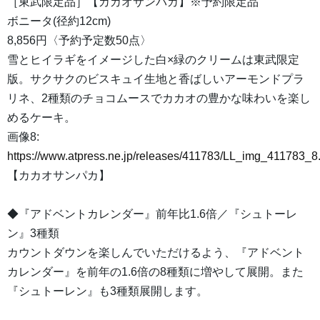
［東武限定品］【カカオサンパカ】※予約限定品
ボニータ(径約12cm)
8,856円〈予約予定数50点〉
雪とヒイラギをイメージした白×緑のクリームは東武限定
版。サクサクのビスキュイ生地と香ばしいアーモンドプラ
リネ、2種類のチョコムースでカカオの豊かな味わいを楽し
めるケーキ。
画像8:
https://www.atpress.ne.jp/releases/411783/LL_img_411783_8
【カカオサンパカ】
◆『アドベントカレンダー』前年比1.6倍／『シュトーレ
ン』3種類
カウントダウンを楽しんでいただけるよう、『アドベント
カレンダー』を前年の1.6倍の8種類に増やして展開。また
『シュトーレン』も3種類展開します。