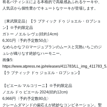
有名パティシエによる本格的で高級感あふれるケーキや、
人気店から個性豊かでキュートなケーキが登場します。
［東武限定品］【ラ ブティック ドゥ ジョエル・ロブショ
ン】※予約限定品
ガトー ノエル レヴェ(径約14cm)
6,301円〈予約予定数50点〉
なめらかなフロマージュブランのムースと完熟いちごのジ
ュレが織りなす絶妙なハーモニー。
画像5:
https://www.atpress.ne.jp/releases/411783/LL_img_411783_5
【ラ ブティック ドゥ ジョエル・ロブション】
【ピエール マルコリーニ】※予約限定品
ノエル ドゥ ピエール 2024(径約12cm)
6,966円〈予約予定数80点〉
クレームダマンドの歯応えが絶妙なコンビネーション。聖