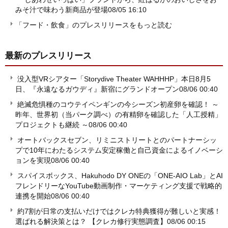
みそ汁で味わう新商品が登場
08/05 16:10
「フード・飲食」のプレスリリースをもっと読む
最新のプレスリリース
没入型VRシアター「Storydive Theater WAHHHP」本日8月5
日、『永遠なるガウディ』新宿にグランドオープン
08/06 00:40
絶滅危惧種のコウテイペンギンの今シーズン初産卵を確認！ ～
昨年、世界初（当パーク調べ）の有精卵を確認した「人工授精」
プロジェクトも継続 ～
08/06 00:40
オートバックスセブン、リミニストリートとのパートナーシッ
プで10年にわたるシステム安定稼働と自己資金によるイノベーシ
ョンを実現
08/06 00:40
スパイスボックス、Hakuhodo DY ONEの「ONE-AIO Lab」とAI
フレンドリーなYouTube動画制作・マーケティング支援で戦略的
連携を開始
08/06 00:40
約7割が日常の支払いだけではクレカ特典獲得が難しいと実感！
選ばれる解決策とは？ 【クレカ修行実態調査】
08/06 00:15