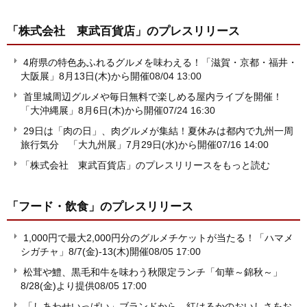
「株式会社 東武百貨店」
のプレスリリース
4府県の特色あふれるグルメを味わえる！「滋賀・京都・福井・
大阪展」8月13日(木)から開催
08/04 13:00
首里城周辺グルメや毎日無料で楽しめる屋内ライブを開催！
「大沖縄展」8月6日(木)から開催
07/24 16:30
29日は「肉の日」、肉グルメが集結！夏休みは都内で九州一周
旅行気分 「大九州展」7月29日(水)から開催
07/16 14:00
「株式会社 東武百貨店」のプレスリリースをもっと読む
「フード・飲食」
のプレスリリース
1,000円で最大2,000円分のグルメチケットが当たる！「ハマメ
シガチャ」8/7(金)-13(木)開催
08/05 17:00
松茸や鱧、黒毛和牛を味わう秋限定ランチ「旬華～錦秋～」
8/28(金)より提供
08/05 17:00
「しあわせいっぱい」ブランドから、紅はるかのおいしさをお