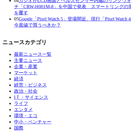
04
カシオがLCD画面とヘルスセンサー内蔵のリングウ
チ「CRW-H001M-8」を中国で発表 スマートリングの
を覆す
05
Google「Pixel Watch 5」登場間近、現行「Pixel Watch
今底値で買うべきか？
ニュースカテゴリ
最新ニュース一覧
主要ニュース
企業・産業
マーケット
経済
経営・ビジネス
政治・社会
IＴ・サイエンス
ライフ
エンタメ
環境・エコ
中小・ベンチャー
国際