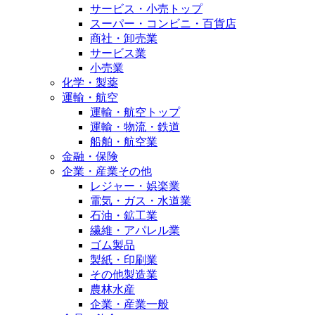
サービス・小売トップ
スーパー・コンビニ・百貨店
商社・卸売業
サービス業
小売業
化学・製薬
運輸・航空
運輸・航空トップ
運輸・物流・鉄道
船舶・航空業
金融・保険
企業・産業その他
レジャー・娯楽業
電気・ガス・水道業
石油・鉱工業
繊維・アパレル業
ゴム製品
製紙・印刷業
その他製造業
農林水産
企業・産業一般