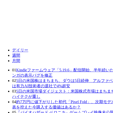
デイリー
週間
月間
01
Kindleファームウェア「5.19.6」配信開始、半年続い
ンガの表示バグを修正
02
5日の米国株はまちまち、ダウは5日続伸 アルファ
は有力AI技術者の退社で4%超安
03
5日の米国市場ダイジェスト：米国株式市場はまちま
ハイテクが重し
04
約7万円に値下がりした初代「Pixel Fold」、次期モデ
表を控えた今購入する価値はあるか？
05
『バイオハザード ベロニカ』ゲームプレイ映像未公