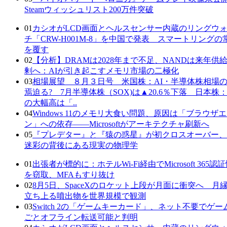
Steamウィッシュリスト200万件突破
01
カシオがLCD画面とヘルスセンサー内蔵のリングウ
チ「CRW-H001M-8」を中国で発表 スマートリングの
を覆す
02
【分析】DRAMは2028年まで不足、NANDは来年供
剰へ：AIが引き起こすメモリ市場の二極化
03
相場展望 ８月３日号 米国株：AI・半導体株相場
焉迫る? 7月半導体株（SOX)は▲20.6％下落 日本株：7
の大幅高は「..
04
Windows 11のメモリ大食い問題、原因は「ブラウザ
ン」への依存——Microsoftがアーキテクチャ刷新へ
05
『プレデター』と『猿の惑星』が初クロスオーバー、
迷彩の背後にある現実の物理学
01
出張者が標的に：ホテルWi-Fi経由でMicrosoft 365認
を窃取、MFAもすり抜け
02
8月5日、SpaceXのロケット上段が月面に衝突へ 月
立ち上る噴出物を世界規模で観測
03
Switch 2の「ゲームキーカード」、ネット不要でゲー
ごとオフライン転送可能と判明