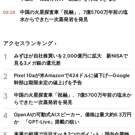
中国の火星探査車「祝融」、7億5700万年前の塩
00:24
水からできた一次蒸発岩を発見
アクセスランキング
1
みずほが自社株買いを2,000億円に拡大 新NISAで
見る3メガ銀の還元差
2
Pixel 10aが米Amazonで424ドルに値下げ―Google
幹部は期限未定の値上げを予告
3
中国の火星探査車「祝融」、7億5700万年前の塩水か
らできた一次蒸発岩を発見
4
OpenAIの可動式AIスピーカー、価格は最大約6.3万円
か 「GPT-Live」搭載の狙い
来週の相場で注目すべき3つのポイント：国内企業物