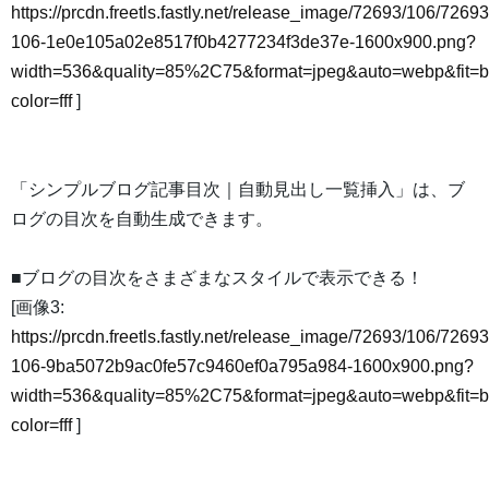
https://prcdn.freetls.fastly.net/release_image/72693/106/72693
106-1e0e105a02e8517f0b4277234f3de37e-1600x900.png?
width=536&quality=85%2C75&format=jpeg&auto=webp&fit=
color=fff
]
「シンプルブログ記事目次｜自動見出し一覧挿入」は、ブ
ログの目次を自動生成できます。
■ブログの目次をさまざまなスタイルで表示できる！
[画像3:
https://prcdn.freetls.fastly.net/release_image/72693/106/72693
106-9ba5072b9ac0fe57c9460ef0a795a984-1600x900.png?
width=536&quality=85%2C75&format=jpeg&auto=webp&fit=
color=fff
]