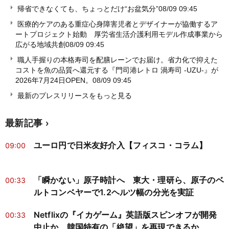
帰省できなくても、ちょっとだけ“お盆気分”
08/09 09:45
医療的ケアのある重症心身障害児者とデザイナーが協働するア
ートプロジェクト始動 厚労省生活介護利用モデル作成事業から
広がる地域共創
08/09 09:45
職人手握りの本格寿司を配膳レーンでお届け。省力化で抑えた
コストを魚の品質へ還元する『門司港レトロ 渦寿司 -UZU-』が
2026年7月24日OPEN。
08/09 09:45
最新のプレスリリースをもっと見る
最新記事
ユーロ円で日米友好介入【フィスコ・コラム】
09:00
「瞬かない」原子時計へ 東大・理研ら、原子のベ
00:33
ルトコンベヤーで1.2ヘルツ幅の分光を実証
Netflixの『イカゲーム』英語版スピンオフが開発
00:33
中止か 韓国特有の「絶望」を再現できるか