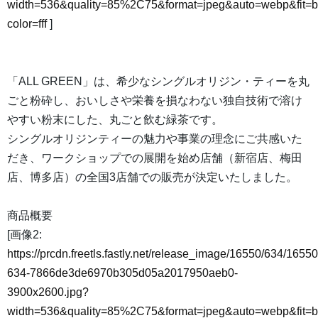
width=536&quality=85%2C75&format=jpeg&auto=webp&fit=
color=fff
]
「ALL GREEN」は、希少なシングルオリジン・ティーを丸
ごと粉砕し、おいしさや栄養を損なわない独自技術で溶け
やすい粉末にした、丸ごと飲む緑茶です。
シングルオリジンティーの魅力や事業の理念にご共感いた
だき、ワークショップでの展開を始め店舗（新宿店、梅田
店、博多店）の全国3店舗での販売が決定いたしました。
商品概要
[画像2:
https://prcdn.freetls.fastly.net/release_image/16550/634/16550
634-7866de3de6970b305d05a2017950aeb0-
3900x2600.jpg?
width=536&quality=85%2C75&format=jpeg&auto=webp&fit=