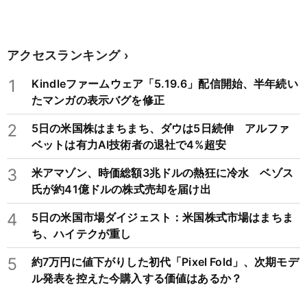
アクセスランキング
1
Kindleファームウェア「5.19.6」配信開始、半年続い
たマンガの表示バグを修正
2
5日の米国株はまちまち、ダウは5日続伸 アルファ
ベットは有力AI技術者の退社で4%超安
3
米アマゾン、時価総額3兆ドルの熱狂に冷水 ベゾス
氏が約41億ドルの株式売却を届け出
4
5日の米国市場ダイジェスト：米国株式市場はまちま
ち、ハイテクが重し
5
約7万円に値下がりした初代「Pixel Fold」、次期モデ
ル発表を控えた今購入する価値はあるか？