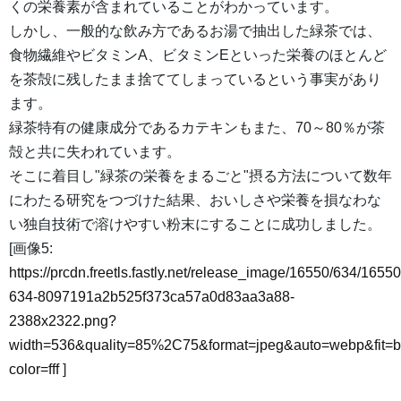
くの栄養素が含まれていることがわかっています。
しかし、一般的な飲み方であるお湯で抽出した緑茶では、
食物繊維やビタミンA、ビタミンEといった栄養のほとんど
を茶殻に残したまま捨ててしまっているという事実があり
ます。
緑茶特有の健康成分であるカテキンもまた、70～80％が茶
殻と共に失われています。
そこに着目し"緑茶の栄養をまるごと"摂る方法について数年
にわたる研究をつづけた結果、おいしさや栄養を損なわな
い独自技術で溶けやすい粉末にすることに成功しました。
[画像5:
https://prcdn.freetls.fastly.net/release_image/16550/634/16550
634-8097191a2b525f373ca57a0d83aa3a88-
2388x2322.png?
width=536&quality=85%2C75&format=jpeg&auto=webp&fit=
color=fff
]