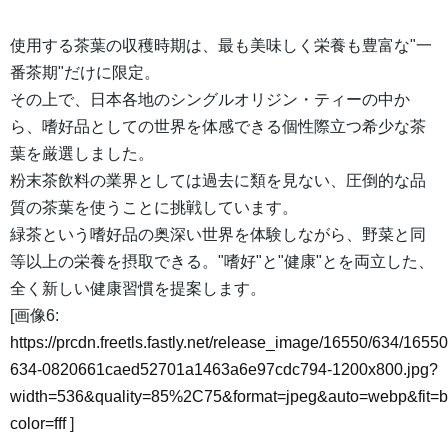
使用する茶葉の収穫時期は、最も美味しく栄養も豊富な"一
番茶期"だけに限定。
その上で、日本各地のシングルオリジン・ティーの中か
ら、嗜好品としての世界を体感できる個性際立つ希少な茶
葉を厳選しました。
粉末茶飲料の業界としては過去に類を見ない、圧倒的な品
質の茶葉を使うことに挑戦しています。
緑茶という嗜好品の奥深い世界を体験しながら、野菜と同
等以上の栄養を摂取できる。"嗜好"と"健康"とを両立した、
全く新しい健康習慣を提案します。
[画像6:
https://prcdn.freetls.fastly.net/release_image/16550/634/16550
634-0820661caed52701a1463a6e97cdc794-1200x800.jpg?
width=536&quality=85%2C75&format=jpeg&auto=webp&fit=
color=fff
]