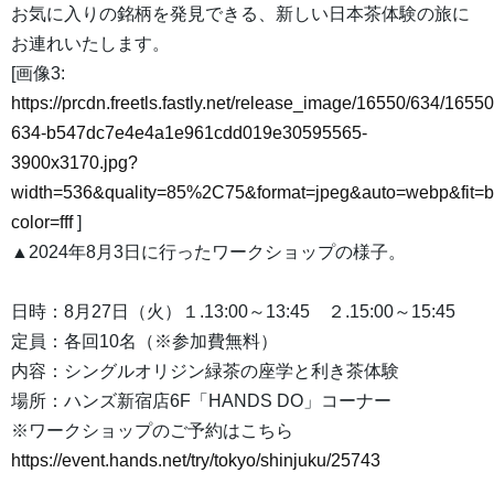
お気に入りの銘柄を発見できる、新しい日本茶体験の旅に
お連れいたします。
[画像3:
https://prcdn.freetls.fastly.net/release_image/16550/634/16550
634-b547dc7e4e4a1e961cdd019e30595565-
3900x3170.jpg?
width=536&quality=85%2C75&format=jpeg&auto=webp&fit=
color=fff
]
▲2024年8月3日に行ったワークショップの様子。
日時：8月27日（火）１.13:00～13:45 ２.15:00～15:45
定員：各回10名（※参加費無料）
内容：シングルオリジン緑茶の座学と利き茶体験
場所：ハンズ新宿店6F「HANDS DO」コーナー
※ワークショップのご予約はこちら
https://event.hands.net/try/tokyo/shinjuku/25743