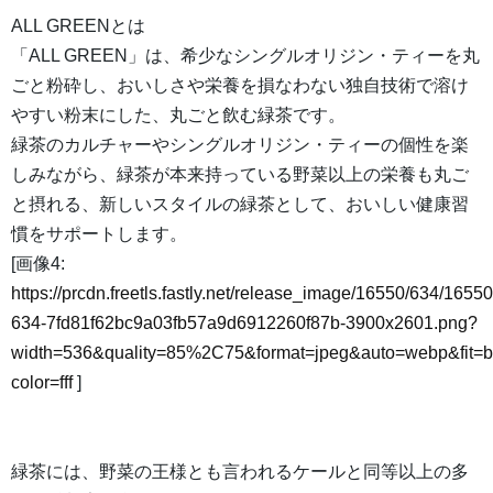
ALL GREENとは
「ALL GREEN」は、希少なシングルオリジン・ティーを丸
ごと粉砕し、おいしさや栄養を損なわない独自技術で溶け
やすい粉末にした、丸ごと飲む緑茶です。
緑茶のカルチャーやシングルオリジン・ティーの個性を楽
しみながら、緑茶が本来持っている野菜以上の栄養も丸ご
と摂れる、新しいスタイルの緑茶として、おいしい健康習
慣をサポートします。
[画像4:
https://prcdn.freetls.fastly.net/release_image/16550/634/16550
634-7fd81f62bc9a03fb57a9d6912260f87b-3900x2601.png?
width=536&quality=85%2C75&format=jpeg&auto=webp&fit=
color=fff
]
緑茶には、野菜の王様とも言われるケールと同等以上の多