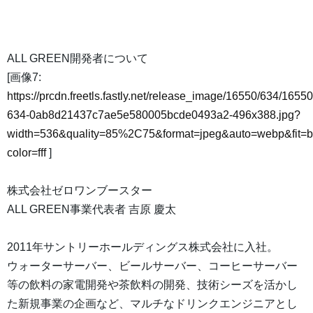
ALL GREEN開発者について
[画像7:
https://prcdn.freetls.fastly.net/release_image/16550/634/16550
634-0ab8d21437c7ae5e580005bcde0493a2-496x388.jpg?
width=536&quality=85%2C75&format=jpeg&auto=webp&fit=
color=fff
]
株式会社ゼロワンブースター
ALL GREEN事業代表者 吉原 慶太
2011年サントリーホールディングス株式会社に入社。
ウォーターサーバー、ビールサーバー、コーヒーサーバー
等の飲料の家電開発や茶飲料の開発、技術シーズを活かし
た新規事業の企画など、マルチなドリンクエンジニアとし