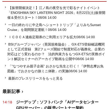
【振替開催決定！】江ノ島の夜空を光で彩るナイトイベント
「ENOSHIMA SKY LANTERN NIGHT 2026」8月22日(土)振替開
催＆受付スタート！
08/06 14:00
一日の終わりに中之島へショートトリップ「よりみちSunset
Cruise」を期間限定運航！
08/06 14:00
ＩＣＯＣＡ連絡定期券のご利用エリアを拡大
08/06 14:00
BSIグループジャパン（英国規格協会）、GX-ETS登録確認機関
として正式登録 第2フェーズ開始で制度対応が義務化、企業の
対応はどう変わるのか？ 法的拘束力をもつGX-ETSの実務ポイ
ント解説セミナーのアーカイブ動画を公開中
08/06 14:00
「“なつやすみ親子企画” おさかな先生と行く！『伊勢志摩お魚
図鑑』でおさかなの旅ミニ体験」の実施
08/06 14:00
最新のプレスリリースをもっと見る
最新記事
ジーデップ：ソフトバンク「AIデータセンター
14:18
GPUサーバー」の販売パートナー契約