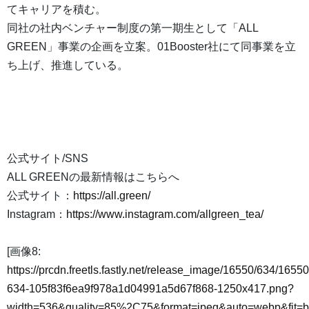
てキャリアを積む。
同社の社内ベンチャー制度の第一期生として「ALL
GREEN」事業の企画を立案。01Booster社にて同事業を立
ち上げ、推進している。
公式サイト/SNS
ALL GREENの最新情報はこちらへ
公式サイト：
https://all.green/
Instagram：
https://www.instagram.com/allgreen_tea/
[画像8:
https://prcdn.freetls.fastly.net/release_image/16550/634/16550
634-105f83f6ea9f978a1d04991a5d67f868-1250x417.png?
width=536&quality=85%2C75&format=jpeg&auto=webp&fit=