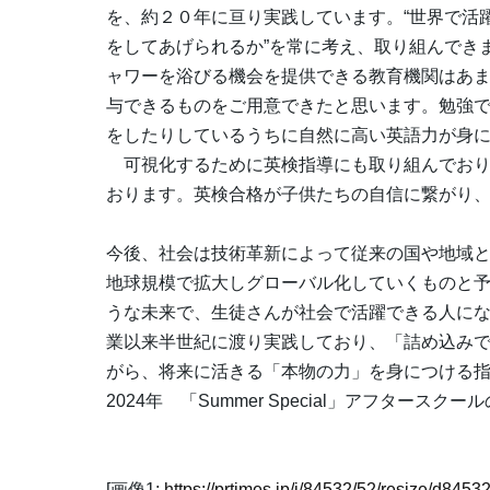
を、約２０年に亘り実践しています。“世界で活
をしてあげられるか”を常に考え、取り組んでき
ャワーを浴びる機会を提供できる教育機関はあ
与できるものをご用意できたと思います。勉強
をしたりしているうちに自然に高い英語力が身
可視化するために英検指導にも取り組んでおり
おります。英検合格が子供たちの自信に繋がり
今後、社会は技術革新によって従来の国や地域
地球規模で拡大しグローバル化していくものと
うな未来で、生徒さんが社会で活躍できる人に
業以来半世紀に渡り実践しており、「詰め込み
がら、将来に活きる「本物の力」を身につける
2024年 「Summer Special」アフタースク
[画像1:
https://prtimes.jp/i/84532/52/resize/d84