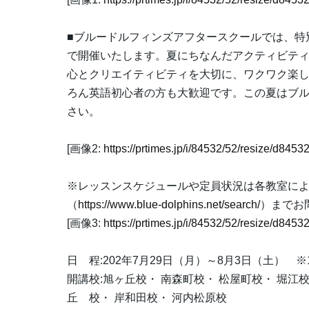
■ブルードルフィンズアフタースクールでは、特
で開催いたします。夏にちなんだアクティビテ
心とクリエイティビティを大切に、ワクワク楽
ろん英語初心者の方も大歓迎です。この夏はブルード
さい。
[画像2:
https://prtimes.jp/i/84532/52/resize/d8
※レッスンスケジュールや定員状況は各教室に
（
https://www.blue-dolphins.net/search/
）までお
[画像3:
https://prtimes.jp/i/84532/52/resize/d84
日 程:202年7月29日（月）～8月3日（土）
開講校:旭ヶ丘校・ 南森町校・ 松屋町校・ 堀江校
丘 校・ 岸和田校・ 河内松原校