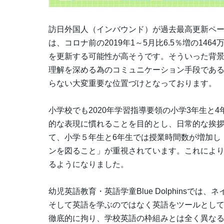
訪日外国人（インバウンド）が過去最高更新ペース
は、コロナ前の2019年1～5月比6.5％増の1464
を更新する可能性が高そうです。そういった背
理解を深める為のコミュニケーション手段であ
らない大変重要な位置づけとなっております。
小学校でも2020年学習指導要領の小学3年生と
的な表現に慣れることを目的とし、日常的な挨
て、小学５年生と6年生では授業時間数が増加し
ンを図ること」が重視されています。これによ
るようになりました。
幼児英語教育・英語学童Blue Dolphinsで
そして英語を学ぶのではなく英語をツールとし
徹底的に拘り、学校英語の枠組みとは全く異な