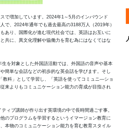
で増加しています。2024年1～5月のインバウンド
万人で、2024年通年でも過去最高の3188万人（2019年）
景もあり、国際化が進む現代社会では、英語はお互いに
ると共に、異文化理解や協働力を育む為にはなくてはな
4年生を対象とした外国語活動では、外国語の音声や基本
拶や簡単な会話などの初歩的な英会話を学びます。そし
「教科」として学習し、「英語を使ってコミュニ―ショ
り従来よりもコミュニケーション能力の育成が目指され
は、ネイティブ講師が作り出す英環境の中で長時間過ごす事。
て他のプログラムを学習するというイマージョン教育に
る、本物のコミュニケーション能力を育む教育スタイル