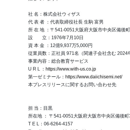
社 名：株式会社ウィザス
代 表 者 ：代表取締役社長 生駒 富男
所 在 地 ：〒541-0051大阪府大阪市中央区備後町
設 立：1976年7月10日
資 本 金 ：12億9,937万5,000円
従業員数：正社員 971名（関連子会社含む 2024
事業内容：総合教育サービス
U R L ：
https://www.with-us.co.jp
第一ゼミナール：
https://www.daiichisemi.net/
本プレスリリースに関するお問い合わせ先
担 当：目黒
所在地 ： 〒541-0051大阪府大阪市中央区備後町3
T E L：06-6264-4157