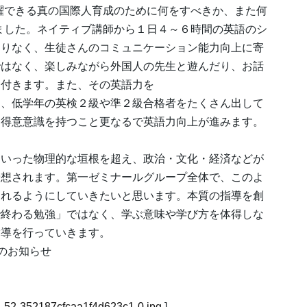
躍できる真の国際人育成のために何をすべきか、また何
ました。ネイティブ講師から１日４～６時間の英語のシ
まりなく、生徒さんのコミュニケーション能力向上に寄
ではなく、楽しみながら外国人の先生と遊んだり、お話
に付きます。また、その英語力を
、低学年の英検２級や準２級合格者をたくさん出して
、得意意識を持つこと更なるで英語力向上が進みます。
といった物理的な垣根を超え、政治・文化・経済などが
予想されます。第一ゼミナールグループ全体で、このよ
なれるようにしていきたいと思います。本質の指導を創
で終わる勉強」ではなく、学ぶ意味や学び方を体得しな
指導を行っていきます。
ールのお知らせ
532-52-352187cfcaa1f4d623c1-0.jpg
]