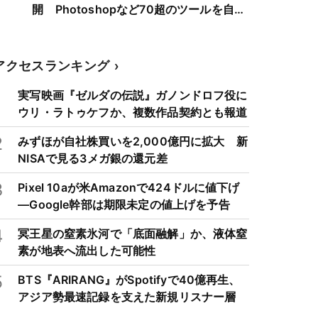
開 Photoshopなど70超のツールを自動
選択
アクセスランキング
1
実写映画『ゼルダの伝説』ガノンドロフ役に
ウリ・ラトゥケフか、複数作品契約とも報道
2
みずほが自社株買いを2,000億円に拡大 新
NISAで見る3メガ銀の還元差
3
Pixel 10aが米Amazonで424ドルに値下げ
―Google幹部は期限未定の値上げを予告
4
冥王星の窒素氷河で「底面融解」か、液体窒
素が地表へ流出した可能性
5
BTS『ARIRANG』がSpotifyで40億再生、
アジア勢最速記録を支えた新規リスナー層