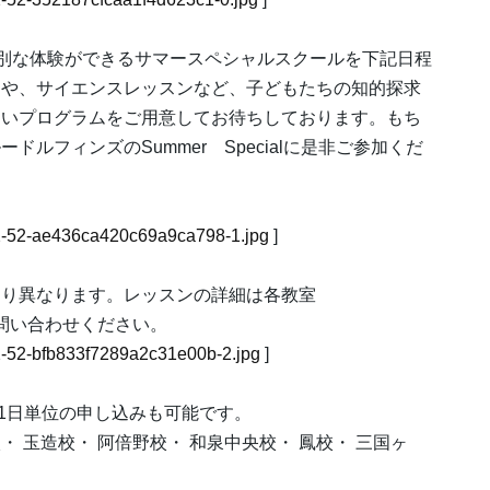
別な体験ができるサマースペシャルスクールを下記日程
ィや、サイエンスレッスンなど、子どもたちの知的探求
しいプログラムをご用意してお待ちしております。もち
ルフィンズのSummer Specialに是非ご参加くだ
4532-52-ae436ca420c69a9ca798-1.jpg
]
より異なります。レッスンの詳細は各教室
問い合わせください。
532-52-bfb833f7289a2c31e00b-2.jpg
]
 ※1日単位の申し込みも可能です。
・ 玉造校・ 阿倍野校・ 和泉中央校・ 鳳校・ 三国ヶ