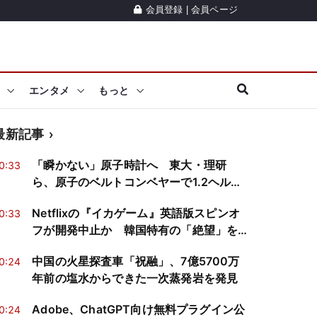
会員登録
|
会員ページ
エンタメ
もっと
最新記事
「瞬かない」原子時計へ 東大・理研
0:33
ら、原子のベルトコンベヤーで1.2ヘルツ
幅の分光を実証
Netflixの『イカゲーム』英語版スピンオ
0:33
フが開発中止か 韓国特有の「絶望」を
再現できるか
中国の火星探査車「祝融」、7億5700万
0:24
年前の塩水からできた一次蒸発岩を発見
Adobe、ChatGPT向け無料プラグイン公
0:24