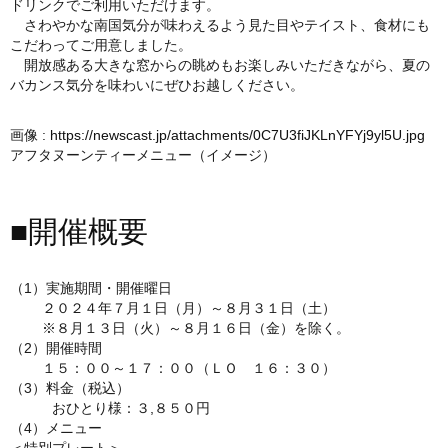
ドリンクでご利用いただけます。
さわやかな南国気分が味わえるよう見た目やテイスト、食材にも
こだわってご用意しました。
開放感ある大きな窓からの眺めもお楽しみいただきながら、夏の
バカンス気分を味わいにぜひお越しください。
画像 :
https://newscast.jp/attachments/0C7U3fiJKLnYFYj9yl5U.jpg
アフタヌーンティーメニュー（イメージ）
■開催概要
（1）実施期間・開催曜日
２０２４年７月１日（月）～８月３１日（土）
※８月１３日（火）～８月１６日（金）を除く。
（2）開催時間
１５：００～１７：００（ＬＯ １６：３０）
（3）料金（税込）
おひとり様：３,８５０円
（4）メニュー