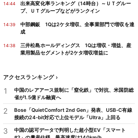
出来高変化率ランキング（14時台）～ＵＴグルー
14:44
プ、ＵＴグループなどがランクイン
中部鋼鈑 1Qは2ケタ増収、全事業部門で増収を達
14:39
成
三井松島ホールディングス 1Qは増収・増益、産
14:38
業用製品セグメントが2ケタ増収増益に
アクセスランキング
1
中国のレアアース規制に「窒化鉄」で対抗、米国防総
省が1.5億ドル融資へ
2
Bose「QuietComfort 2nd Gen」発表、USB-C有線
接続の24-bit対応で上位モデル「Ultra」上回る
3
中国の認可データで判明した超小型EV「スマート
#2」の量産仕様、最高速度は140km/h