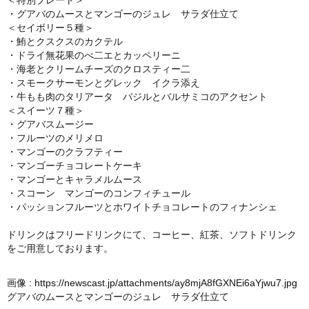
＜特別プレート＞
・グアバのムースとマンゴーのジュレ サラダ仕立て
＜セイボリー５種＞
・鮪とクスクスのカクテル
・ドライ無花果のべ二エとカッペリーニ
・海老とクリームチーズのクロスティー二
・スモークサーモンとグレック イクラ添え
・牛もも肉のタリアータ バジルとバルサミコのアクセント
＜スイーツ７種＞
・グアバスムージー
・フルーツのメリメロ
・マンゴーのクラフティー
・マンゴーチョコレートケーキ
・マンゴーとキャラメルムース
・スコーン マンゴーのコンフィチュール
・パッションフルーツとホワイトチョコレートのフィナンシェ
ドリンクはフリードリンクにて、コーヒー、紅茶、ソフトドリンク
をご用意しております。
画像 :
https://newscast.jp/attachments/ay8mjA8fGXNEi6aYjwu7.jpg
グアバのムースとマンゴーのジュレ サラダ仕立て