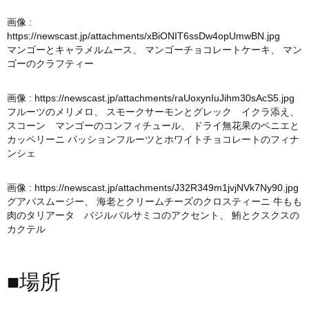
画像 :
https://newscast.jp/attachments/xBiONIT6ssDw4opUmwBN.jpg
マンゴーとキャラメルムース、 マンゴーチョコレートケーキ、 マン
ゴーのクラフティー
画像 :
https://newscast.jp/attachments/raUoxynIuJihm30sAcS5.jpg
フルーツのメリメロ、 スモークサーモンとグレック イクラ添え、
スコーン マンゴーのコンフィチュール、 ドライ無花果のベニエと
カッペリーニ パッションフルーツとホワイトチョコレートのフィナ
ンシェ
画像 :
https://newscast.jp/attachments/J32R349m1jvjNVk7Ny90.jpg
グアバスムージー、 海老とクリームチーズのクロスティーニ 牛もも
肉のタリアータ バジルバルサミコのアクセント、 鮪とクスクスの
カクテル
■場所