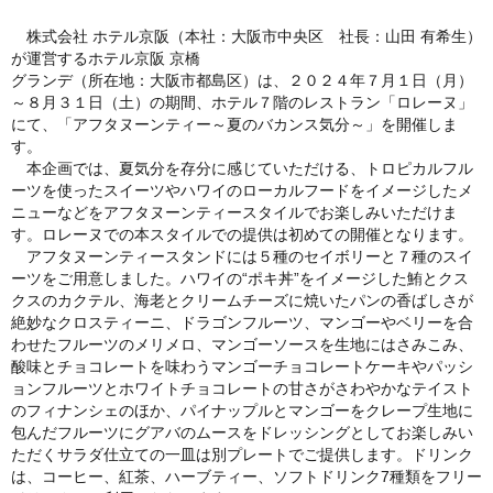
株式会社 ホテル京阪（本社：大阪市中央区 社長：山田 有希生）
が運営するホテル京阪 京橋
グランデ（所在地：大阪市都島区）は、２０２４年７月１日（月）
～８月３１日（土）の期間、ホテル７階のレストラン「ロレーヌ」
にて、「アフタヌーンティー～夏のバカンス気分～」を開催しま
す。
本企画では、夏気分を存分に感じていただける、トロピカルフル
ーツを使ったスイーツやハワイのローカルフードをイメージしたメ
ニューなどをアフタヌーンティースタイルでお楽しみいただけま
す。ロレーヌでの本スタイルでの提供は初めての開催となります。
アフタヌーンティースタンドには５種のセイボリーと７種のスイ
ーツをご用意しました。ハワイの“ポキ丼”をイメージした鮪とクス
クスのカクテル、海老とクリームチーズに焼いたパンの香ばしさが
絶妙なクロスティーニ、ドラゴンフルーツ、マンゴーやベリーを合
わせたフルーツのメリメロ、マンゴーソースを生地にはさみこみ、
酸味とチョコレートを味わうマンゴーチョコレートケーキやパッシ
ョンフルーツとホワイトチョコレートの甘さがさわやかなテイスト
のフィナンシェのほか、パイナップルとマンゴーをクレープ生地に
包んだフルーツにグアバのムースをドレッシングとしてお楽しみい
ただくサラダ仕立ての一皿は別プレートでご提供します。ドリンク
は、コーヒー、紅茶、ハーブティー、ソフトドリンク7種類をフリー