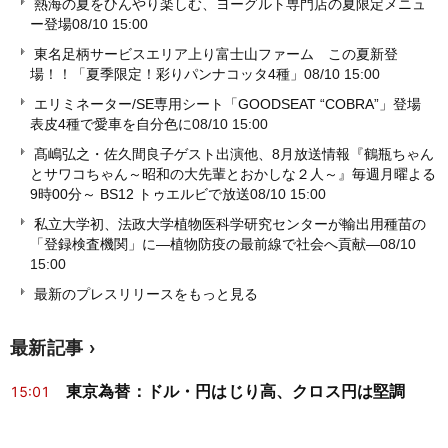
熱海の夏をひんやり楽しむ、ヨーグルト専門店の夏限定メニュ
ー登場
08/10 15:00
東名足柄サービスエリア上り富士山ファーム この夏新登
場！！「夏季限定！彩りパンナコッタ4種」
08/10 15:00
エリミネーター/SE専用シート「GOODSEAT “COBRA”」登場
表皮4種で愛車を自分色に
08/10 15:00
髙嶋弘之・佐久間良子ゲスト出演他、8月放送情報『鶴瓶ちゃん
とサワコちゃん～昭和の大先輩とおかしな２人～』毎週月曜よる
9時00分～ BS12 トゥエルビで放送
08/10 15:00
私立大学初、法政大学植物医科学研究センターが輸出用種苗の
「登録検査機関」に―植物防疫の最前線で社会へ貢献―
08/10
15:00
最新のプレスリリースをもっと見る
最新記事
東京為替：ドル・円はじり高、クロス円は堅調
15:01