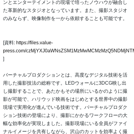
ンとエンターテイメントの現場で培ったノウハウが融合し
た革新的なスタジオとなっています。また、撮影スタジオ
のみならず、映像制作を一から依頼することも可能です。
[資料:
https://files.value-
press.com/czMjYXJ0aWNsZSM1MzMwMCMzMzQ5NDMjNT
]
バーチャルプロダクションとは、高度なデジタル技術を活
用した撮影技法の総称です。LEDウォールに3DCG映し出
し撮影することで、あたかもその場所にいるかのように撮
影が可能で、ハリウッド映画をはじめとする世界中の撮影
現場で実用化が進んでいる技術です。バーチャルプロダク
ション技術の登場により、撮影にかかるワークフローの大
幅な効率化が実現しました。撮影現場にいる全員がファイ
ナルイメージを共有しながら、沢山のカットを効率よく撮