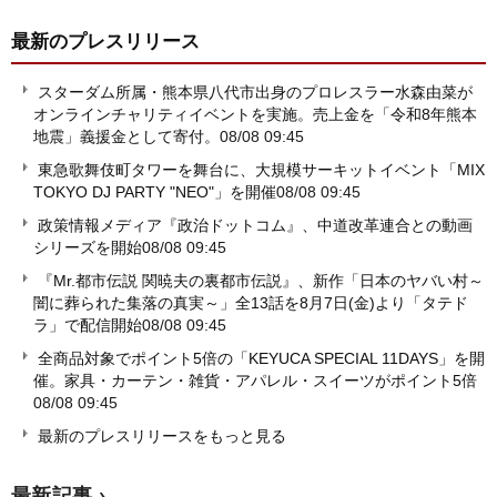
最新のプレスリリース
スターダム所属・熊本県八代市出身のプロレスラー水森由菜が
オンラインチャリティイベントを実施。売上金を「令和8年熊本
地震」義援金として寄付。
08/08 09:45
東急歌舞伎町タワーを舞台に、大規模サーキットイベント「MIX
TOKYO DJ PARTY "NEO"」を開催
08/08 09:45
政策情報メディア『政治ドットコム』、中道改革連合との動画
シリーズを開始
08/08 09:45
『Mr.都市伝説 関暁夫の裏都市伝説』、新作「日本のヤバい村～
闇に葬られた集落の真実～」全13話を8月7日(金)より「タテド
ラ」で配信開始
08/08 09:45
全商品対象でポイント5倍の「KEYUCA SPECIAL 11DAYS」を開
催。家具・カーテン・雑貨・アパレル・スイーツがポイント5倍
08/08 09:45
最新のプレスリリースをもっと見る
最新記事