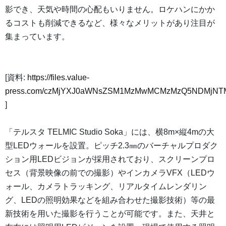
影でき、天気や時間の心配もいりません。ロケハンにかか
るコストも削減できるなど、様々なメリットがあり注目が
集まっています。
[資料:
https://files.value-
press.com/czMjYXJ0aWNsZSM1MzMwMCMzMzQ5NDMjNTM
]
「テルスタ TELMIC Studio Soka」には、横8m×縦4mの大
型LEDウォールを設置。ピッチ2.3㎜のバーチャルプロダク
ション用LEDビジョンが採用されており、スクリーンプロ
セス（背景映像の前での撮影）やインカメラVFX（LEDウ
ォール、カメラトラッキング、リアルタイムレンダリン
グ、LEDの照明効果などを組み合わせた撮影技術）等の最
新技術を用いた撮影を行うことが可能です。また、天井と