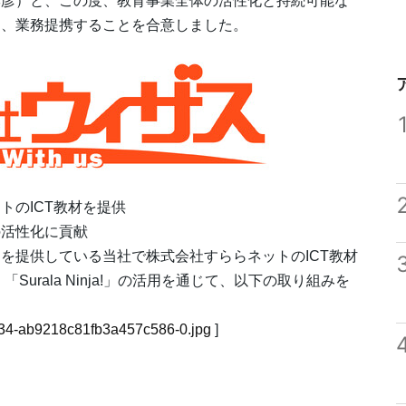
孝彦）と、この度、教育事業全体の活性化と持続可能な
し、業務提携することを合意しました。
トのICT教材を提供
の活性化に貢献
を提供している当社で株式会社すららネットのICT教材
urala Ninja!」の活用を通じて、以下の取り組みを
32-34-ab9218c81fb3a457c586-0.jpg
]