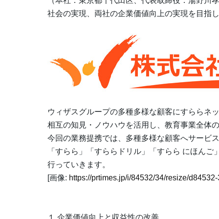
（本社：東京都千代田区、代表取締役：湯野川
社会の実現、両社の企業価値向上の実現を目指
ウィザスグループの多種多様な顧客にすららネッ
相互の知見・ノウハウを活用し、教育事業全体
今回の業務提携では、多種多様な顧客へサービス
「すらら」「すららドリル」「すらら にほんご」「S
行っていきます。
[画像:
https://prtimes.jp/i/84532/34/resize/d845
１.企業価値向上と収益性の改善