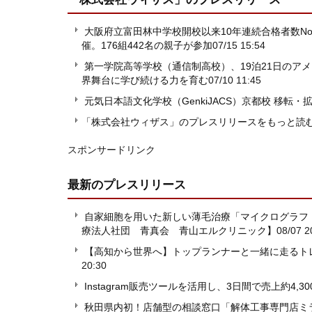
大阪府立富田林中学校開校以来10年連続合格者数N
催。176組442名の親子が参加
07/15 15:54
第一学院高等学校（通信制高校）、19泊21日のア
界舞台に学び続ける力を育む
07/10 11:45
元気日本語文化学校（GenkiJACS）京都校 移転
「株式会社ウィザス」のプレスリリースをもっと読
スポンサードリンク
最新のプレスリリース
自家細胞を用いた新しい薄毛治療「マイクログラフ
療法人社団 青真会 青山エルクリニック】
08/07 2
【高知から世界へ】トップランナーと一緒に走るト
20:30
Instagram販売ツールを活用し、3日間で売上約4,3
秋田県内初！店舗型の相談窓口「解体工事専門店ミ