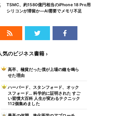
5
TSMC、約1580億円相当のiPhone 18 Pro用
シリコンが滞留か―AI需要でメモリ不足
人気のビジネス書籍
高卒、極貧だった僕が上場の鐘を鳴ら
せた理由
ハーバード、スタンフォード、オック
スフォード… 科学的に証明された すご
い習慣大百科 人生が変わるテクニック
112個集めました
最高の体調 進化医学のアプローチ