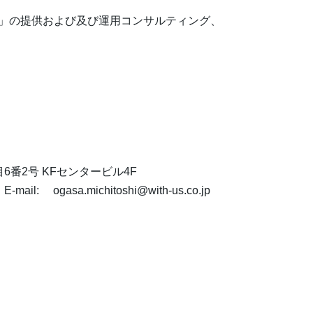
ら」の提供および及び運用コンサルティング、
目6番2号 KFセンタービル4F
il: ogasa.michitoshi@with-us.co.jp