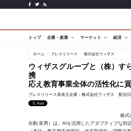
トップ
企業・産業
マーケット
経済
ホーム
プレスリリース
株式会社ウィザス
ウィザスグループと（株）す
携 さらに幅
応え教育事業全体の活性化に
プレスリリース発表元企業：
株式会社ウィザス
配信日時:
株式
生駒 富男）は、AIを活用したアダプティブな対話