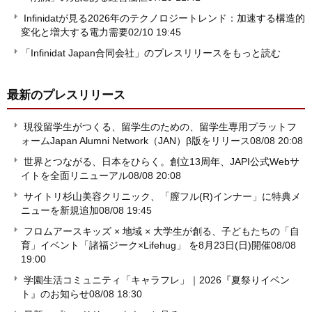
Infinidatが見る2026年のテクノロジートレンド：加速する構造的
変化と増大する電力需要
02/10 19:45
「Infinidat Japan合同会社」のプレスリリースをもっと読む
最新のプレスリリース
現役留学生がつくる、留学生のための、留学生専用プラットフ
ォームJapan Alumni Network（JAN）β版をリリース
08/08 20:08
世界とつながる、日本をひらく。創立13周年、JAPI公式Webサ
イトを全面リニューアル
08/08 20:08
サイトリ杉山美容クリニック、「膣フル(R)インナー」に特典メ
ニューを新規追加
08/08 19:45
フロムアースキッズ × 地域 × 大学生が創る、子どもたちの「自
育」イベント「諸福ジーク×Lifehug」 を8月23日(日)開催
08/08
19:00
学園生活コミュニティ「キャラフレ」｜2026『夏祭りイベン
ト』のお知らせ
08/08 18:30