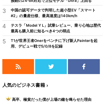
接続の24-bit対応で上位モデル「Ultra」上回る
3
中国の認可データで判明した超小型EV「スマート
#2」の量産仕様、最高速度は140km/h
4
テスラ「Model Y L」試乗レビュー、乗り心地は歴代
最高も購入前に知るべき4つの弱点
5
T1が世界王者Onerをベンチに下げ新人Painterを起
用、デビュー戦で5/0/8を記録
人気のビジネス書籍
高卒、極貧だった僕が上場の鐘を鳴らせた理由