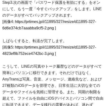
Step3.次の画面で「パスワード保護を有効にする」をオン
にして、もう一度「今すぐバックアップ」をします。LINE
のデータがすべてバックアップされます。
[画像4:
https://prtimes.jp/i/11895/327/resize/d11895-327-
6d6e374cb7aaabba9cf5-2.png
]
しばらくすると、転送が完了します。
[画像5:
https://prtimes.jp/i/11895/327/resize/d11895-327-
4823ef9b752ece4742bc-3.png
]
こうして、LINEの写真やトーク履歴などのデータがすべて
簡単にパソコンに移行できます。それだけではなく、
AnyTransは写真、音楽、メッセージ、連絡先など、および
27種類のiOSデータを管理でき、日常生活に大切な全ての
データやファイルを気軽に管理する。また、同期の制限を
超えて、ファイルを自由にiOSデバイスとパソコン間で自由
に転送できます。データ移行の需要があれば、迷わず