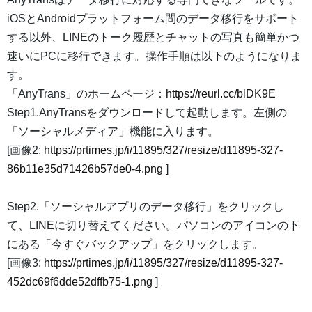
iOSとAndroidプラットフォーム間のデータ移行をサポート
する以外、LINEのトーク履歴とチャットの写真も簡単かつ
速いにPCに移行できます。操作手順は以下のようになりま
す。
「AnyTrans」のホームページ：
https://reurl.cc/blDK9E
Step1.AnyTransをダウンロードして起動します。左側の
「ソーシャルメディア」機能に入ります。
[画像2:
https://prtimes.jp/i/11895/327/resize/d11895-327-
86b11e35d71426b57de0-4.png
]
Step2.「ソーシャルアプリのデータ移行」をクリックし
て、LINEに切り替えてください。パソコンのアイコンの下
にある「今すぐバックアップ」をクリックします。
[画像3:
https://prtimes.jp/i/11895/327/resize/d11895-327-
452dc69f6dde52dffb75-1.png
]