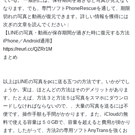
ている。 一般的には、保存期間を過ぎると写真が見えなく
なります。でも、専門ソフトPhoneRescueを通して、期限
切れの写真と動画が復元できます。詳しい情報を獲得には
次ぎの文章を読んでください：
【LINEの写真・動画が保存期間が過ぎた時に復元する方法
iPhone／Android通用】
https://reurl.cc/QZRr1M
まとめ
以上はLINEの写真をpcに送る五つの方法です。いかがでし
ょうか。実は、ほとんどの方法はそのデメリットがありま
す。たとえば、方法３と方法５は写真をスマホにダウンロ
ードしなければならないので、、大量の写真を送るには不
便です。操作手順も手間がかかります。また、iCloudの無
料で使える容量は５０GBで、容量を超えると費用が掛かり
ます。したがって、方法2の専用ソフトAnyTransを強くお