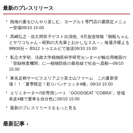
最新のプレスリリース
熱海の夏をひんやり楽しむ、ヨーグルト専門店の夏限定メニュ
ー登場
08/10 15:00
髙嶋弘之・佐久間良子ゲスト出演他、8月放送情報『鶴瓶ちゃん
とサワコちゃん～昭和の大先輩とおかしな２人～』毎週月曜よる
9時00分～ BS12 トゥエルビで放送
08/10 15:00
私立大学初、法政大学植物医科学研究センターが輸出用種苗の
「登録検査機関」に―植物防疫の最前線で社会へ貢献―
08/10
15:00
東名足柄サービスエリア上り富士山ファーム この夏新登
場！！「夏季限定！彩りパンナコッタ4種」
08/10 15:00
エリミネーター/SE専用シート「GOODSEAT “COBRA”」登場
表皮4種で愛車を自分色に
08/10 15:00
最新のプレスリリースをもっと見る
最新記事