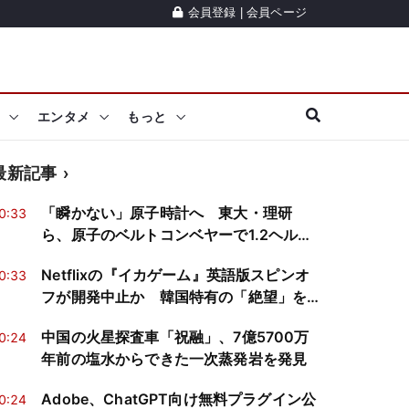
会員登録
|
会員ページ
エンタメ
もっと
最新記事
「瞬かない」原子時計へ 東大・理研
0:33
ら、原子のベルトコンベヤーで1.2ヘルツ
幅の分光を実証
Netflixの『イカゲーム』英語版スピンオ
0:33
フが開発中止か 韓国特有の「絶望」を
再現できるか
中国の火星探査車「祝融」、7億5700万
0:24
年前の塩水からできた一次蒸発岩を発見
Adobe、ChatGPT向け無料プラグイン公
0:24