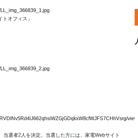
39/LL_img_366839_1.jpg
イトオフィス」
39/LL_img_366839_2.jpg
SeFHIRVDINv5Rd4lJ662qhsiWZGjGDqkxW8cfWJFS7CHhVsrg/view
、当選者2人を決定。当選した方には、家電Webサイト