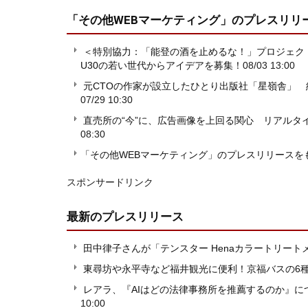
「その他WEBマーケティング」
のプレスリリ
＜特別協力：「能登の酒を止めるな！」プロジェクト＞
U30の若い世代からアイデアを募集！
08/03 13:00
元CTOの作家が設立したひとり出版社「星嶺舎」 約
07/29 10:30
直売所の“今”に、広告画像を上回る関心 リアルタイ
08:30
「その他WEBマーケティング」のプレスリリースを
スポンサードリンク
最新のプレスリリース
田中律子さんが「テンスター Henaカラートリー
東尋坊や永平寺など福井観光に便利！京福バスの6
レアラ、『AIはどの法律事務所を推薦するのか』につ
10:00