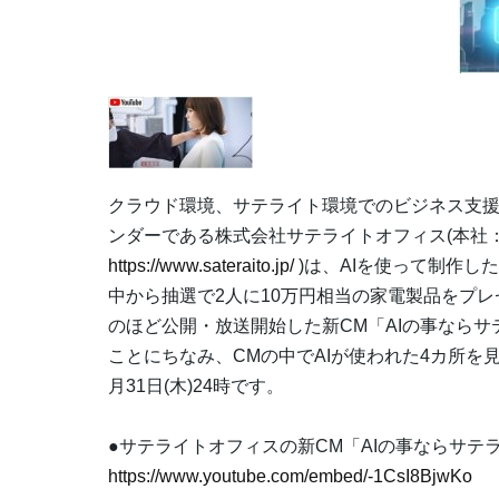
クラウド環境、サテライト環境でのビジネス支
ンダーである株式会社サテライトオフィス(本社
https://www.sateraito.jp/
)は、AIを使って制作し
中から抽選で2人に10万円相当の家電製品をプ
のほど公開・放送開始した新CM「AIの事ならサ
ことにちなみ、CMの中でAIが使われた4カ所を
月31日(木)24時です。
●サテライトオフィスの新CM「AIの事ならサテ
https://www.youtube.com/embed/-1CsI8BjwKo