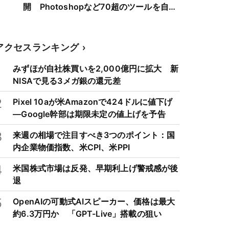
開 Photoshopなど70超のツールを自動
選択
アクセスランキング
1
みずほが自社株買いを2,000億円に拡大 新
NISAで見る3メガ銀の還元差
2
Pixel 10aが米Amazonで424ドルに値下げ
―Google幹部は期限未定の値上げを予告
3
来週の相場で注目すべき3つのポイント：国
内企業物価指数、米CPI、米PPI
4
米国株式市場は反発、早期利上げ警戒感が後
退
5
OpenAIの可動式AIスピーカー、価格は最大
約6.3万円か 「GPT-Live」搭載の狙い