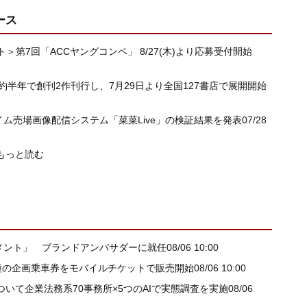
ース
第7回「ACCヤングコンペ」 8/27(木)より応募受付開始
半年で創刊2作刊行し、7月29日より全国127書店で展開開始
ム売場画像配信システム「菜菜Live」の検証結果を発表
07/28
もっと読む
トメント」 ブランドアンバサダーに就任
08/06 10:00
種の企画乗車券をモバイルチケットで販売開始
08/06 10:00
いて企業法務系70事務所×5つのAIで実態調査を実施
08/06