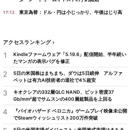
東京為替：ドル・円は小じっかり、午後はじり高
17:12
アクセスランキング
1
Kindleファームウェア「5.19.6」配信開始、半年続い
たマンガの表示バグを修正
2
5日の米国株はまちまち、ダウは5日続伸 アルファ
ベットは有力AI技術者の退社で4%超安
3
キオクシアの332層QLC NAND、ビット密度37
Gb/mm²超でサムスンの400層超製品を上回る
4
『バイオハザード ベロニカ』ゲームプレイ映像未公開
でSteamウィッシュリスト200万件突破
5日の米国市場ダイジェスト：米国株式市場はまちま