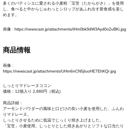
多くのパティシエに愛される小麦粉「宝笠（たからがさ）」を使用
し、食べると中からじゅわっとシロップがあふれ出す新食感を楽し
めます。
画像 :
https://newscast.jp/attachments/iHm0bk9dW3Ayd0o2uBKi.jpg
商品情報
画像 :
https://newscast.jp/attachments/UHm6nCN5jIuoHE7EhKQr.jpg
しっとりマドレーヌココン
価格：12個入り 2,880円（税込)
商品詳細：
アーモンドパウダーの風味と口どけの良い小麦を使用した、ふんわ
りマドレーヌ。
しっとりさせるために低温でじっくり焼き上げました。
「宝笠」小麦使用。しっとりとした焼きあがりとソフトな口当たり