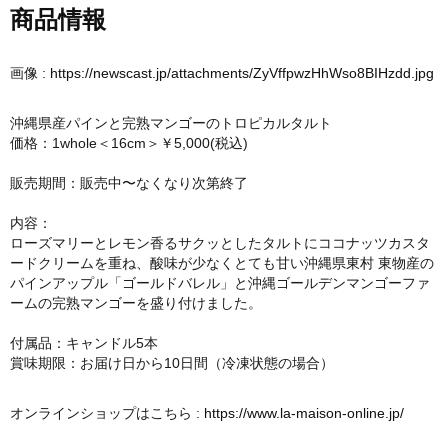
商品情報
画像 :
https://newscast.jp/attachments/ZyVffpwzHhWso8BIHzdd.jpg
沖縄県産パインと完熟マンゴーのトロピカルタルト
価格：1whole＜16cm＞￥5,000(税込)
販売期間：販売中〜なくなり次第終了
内容：
ローズマリーとレモン香るサクッとしたタルトにココナッツカスタ
ードクリームを重ね、酸味が少なくとても甘い沖縄県東村 東物産の
パインアップル「ゴールドバレル」と沖縄ゴールデンマンゴーファ
ームの完熟マンゴーを盛り付けました。
付属品：キャンドル5本
賞味期限：お届け日から10日間（冷凍状態の場合）
オンラインショップはこちら :
https://www.la-maison-online.jp/