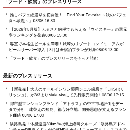
「フード・飲食」
のプレスリリース
推しパフェ総選挙を初開催！「Find Your Favorite ～秋のパフェ
食べ放題～」
08/06 16:33
【2026年8月版】ふるさと納税でもらえる『ウイスキー』の還元
率ランキングを発表
08/06 15:00
客室で本格生ビールを満喫！城崎のリゾートコンドミニアムが
ビールサーバー導入｜8月は全宿泊プランが対象
08/06 13:00
「フード・飲食」のプレスリリースをもっと読む
最新のプレスリリース
【新発売】大人のオールインワン薬用ジェル歯磨き「LilliSH(リ
リッシュ)」が8/3よりMakuakeにて先行販売開始！
08/06 17:15
都市型マンションブランド「アトラス」の中古市場評価をデー
タで分析｜建替えの知見、都心好立地、開発思想が支えるブラン
ド価値
08/06 17:00
淡路島発！体感速度80km/hの海上絶叫クルーズ「淡路島アドベ
ンチャーRIBライド」が公式HPを全面リニューアル！～スマホで