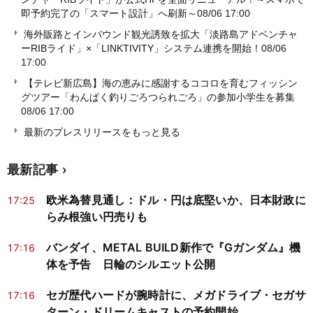
即予約完了の「スマート設計」へ刷新～
08/06 17:00
海外販路とインバウンド観光誘致を拡大「淡路島アドベンチャ
ーRIBライド」×「LINKTIVITY」システム連携を開始！
08/06
17:00
【テレビ新広島】海の恵みに感謝するココロを育むフィッシン
グツアー「わんぱく釣りごろつられごろ」の参加小学生を募集
08/06 17:00
最新のプレスリリースをもっと見る
最新記事
欧米為替見通し：ドル・円は底堅いか、日本財政に
17:25
らみ根強い円売りも
バンダイ、METAL BUILD新作で『Gガンダム』機
17:16
体を予告 日輪のシルエット公開
セガ歴代ハードが腕時計に、メガドライブ・セガサ
17:16
ターン・ドリームキャストの予約開始