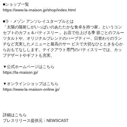
■ショップ一覧
https://www.la-maison.jp/shop/index.html
■ラ・メゾン アンソレイユターブルとは
「太陽の陽射しがいっぱいのあたたかな⾷卓を持つ家」というコン
セプトのカフェ＆パティスリー 。お店で仕上げる季 節ごとのフルー
ツタルトや、オリジナルブレンドのハーブティー、⽇替わりのラン
チなど充実したメニューと最⾼のサー ビスで⼤切なひとときを⼼か
らおもてなしします。テイクアウト専⾨のパティスリーでは、カッ
プデザートやギフトも充実。
▼公式ホームページはこちら
https://la-maison.jp/
▼オンラインショップはこちら
https://www.la-maison-online.jp/
詳細はこちら
プレスリリース提供元：NEWSCAST