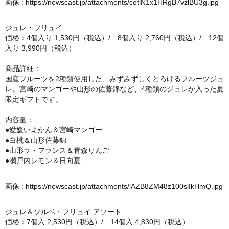
画像 :
https://newscast.jp/attachments/cotlN1x1HRgB7vzlBU3g.jpg
ジュレ・フリュイ
価格：4個入り 1,530円（税込）/ 8個入り 2,760円（税込）/ 12個
入り 3,990円（税込）
商品詳細：
国産フルーツを2種類使用した、みずみずしくとろけるフルーツジュ
レ。宮崎のマンゴーや山形の佐藤錦など、4種類のジュレが入った夏
限定ギフトです。
内容量：
●愛媛いよかん＆宮崎マンゴー
●白桃＆山形佐藤錦
●山形ラ・フランス＆青森りんご
●瀬戸内レモン＆日向夏
画像 :
https://newscast.jp/attachments/lAZB8ZM48z100slIkHmQ.jpg
ジュレ＆ソルベ・フリュイ アソート
価格：7個入 2,530円（税込）/ 14個入 4,830円（税込）