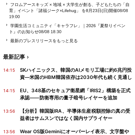
フロムアースキッズ × 地域 × 大学生が創る、子どもたちの「自
育」イベント「諸福ジーク×Lifehug」 を8月23日(日)開催
08/08
19:00
学園生活コミュニティ「キャラフレ」｜2026『夏祭りイベン
ト』のお知らせ
08/08 18:30
最新のプレスリリースをもっと見る
最新記事
SKハイニックス、韓国のAIメモリ工場に約6兆円投
14:15
資―米国のHBM韓国依存は2030年代も続く見通し
EU、348基のセキュア衛星網「IRIS2」構築を正式
14:15
承認——防衛専用の量子暗号レイヤーを追加
【分析】韓国版IRA、半導体生産税額控除の真の受
13:56
益者はサムスンではなく国内サプライヤー
Wear OS版Geminiにオーバーレイ表示、文字盤や
13:56