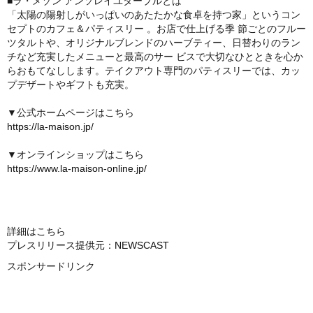
■ラ・メゾン アンソレイユターブルとは
「太陽の陽射しがいっぱいのあたたかな⾷卓を持つ家」というコン
セプトのカフェ＆パティスリー 。お店で仕上げる季 節ごとのフルー
ツタルトや、オリジナルブレンドのハーブティー、⽇替わりのラン
チなど充実したメニューと最⾼のサー ビスで⼤切なひとときを⼼か
らおもてなしします。テイクアウト専⾨のパティスリーでは、カッ
プデザートやギフトも充実。
▼公式ホームページはこちら
https://la-maison.jp/
▼オンラインショップはこちら
https://www.la-maison-online.jp/
詳細はこちら
プレスリリース提供元：NEWSCAST
スポンサードリンク