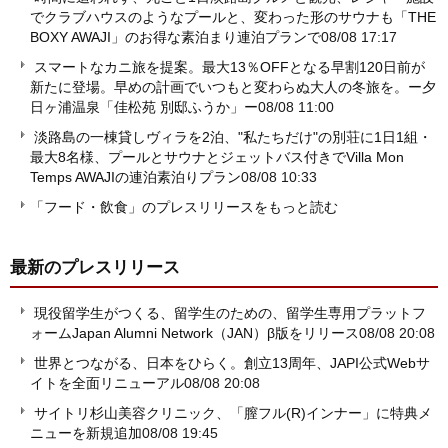
でクラブハウスのようなプールと、変わった形のサウナも「THE
BOXY AWAJI」のお得な素泊まり連泊プランで
08/08 17:17
スマートなカニ旅を提案。最大13％OFFとなる早割120日前が
新たに登場。早めの計画でいつもと変わらぬ大人の冬旅を。ー夕
日ヶ浦温泉「佳松苑 別邸ふうか」ー
08/08 11:00
淡路島の一棟貸しヴィラを2泊、"私たちだけ"の別荘に1日1組・
最大8名様、プールとサウナとジェットバス付きでVilla Mon
Temps AWAJIの連泊素泊りプラン
08/08 10:33
「フード・飲食」のプレスリリースをもっと読む
最新のプレスリリース
現役留学生がつくる、留学生のための、留学生専用プラットフ
ォームJapan Alumni Network（JAN）β版をリリース
08/08 20:08
世界とつながる、日本をひらく。創立13周年、JAPI公式Webサ
イトを全面リニューアル
08/08 20:08
サイトリ杉山美容クリニック、「膣フル(R)インナー」に特典メ
ニューを新規追加
08/08 19:45