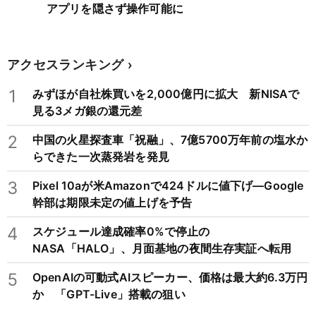
アプリを隠さず操作可能に
アクセスランキング
1
みずほが自社株買いを2,000億円に拡大 新NISAで
見る3メガ銀の還元差
2
中国の火星探査車「祝融」、7億5700万年前の塩水か
らできた一次蒸発岩を発見
3
Pixel 10aが米Amazonで424ドルに値下げ―Google
幹部は期限未定の値上げを予告
4
スケジュール達成確率0%で停止の
NASA「HALO」、月面基地の夜間生存実証へ転用
5
OpenAIの可動式AIスピーカー、価格は最大約6.3万円
か 「GPT-Live」搭載の狙い