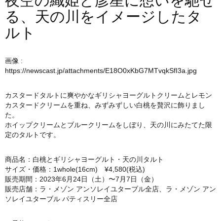
夜空の織姫と彦星に想いを馳せ
る、天の川をイメージしたタ
ルト
画像 :
https://newscast.jp/attachments/E18O0xKbG7MTvqkSfI3a.jpg
カスタードタルトに爽やかなギリシャヨーグルトクリームとレモン
カスタードクリームを重ね、みずみずしい白桃を贅沢に飾りまし
た。
ホイップクリームとブルークリームをしぼり、天の川にみたてた限
定のタルトです。
商品名：白桃とギリシャヨーグルト・天の川タルト
サイズ・価格：1whole(16cm) ¥4,580(税込)
販売期間：2023年6月24日（土）〜7月7日（金）
販売店舗：ラ・メゾン アンソレイユターブル全店、ラ・メゾン アン
ソレイユターブル パティスリー全店