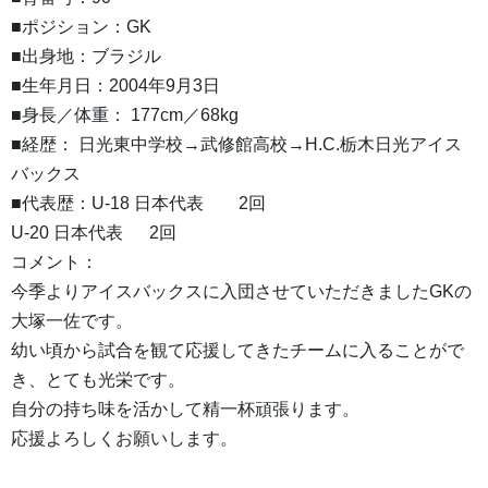
■ポジション：GK
■出身地：ブラジル
■生年月日：2004年9月3日
■身長／体重： 177cm／68kg
■経歴： 日光東中学校→武修館高校→H.C.栃木日光アイス
バックス
■代表歴：U-18 日本代表 2回
U-20 日本代表 2回
コメント：
今季よりアイスバックスに入団させていただきましたGKの
大塚一佐です。
幼い頃から試合を観て応援してきたチームに入ることがで
き、とても光栄です。
自分の持ち味を活かして精一杯頑張ります。
応援よろしくお願いします。