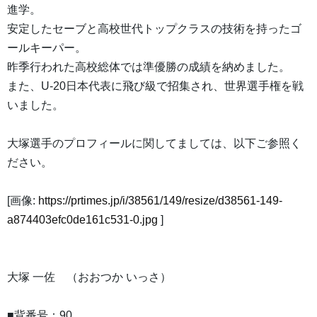
進学。
安定したセーブと高校世代トップクラスの技術を持ったゴ
ールキーパー。
昨季行われた高校総体では準優勝の成績を納めました。
また、U-20日本代表に飛び級で招集され、世界選手権を戦
いました。
大塚選手のプロフィールに関してましては、以下ご参照く
ださい。
[画像:
https://prtimes.jp/i/38561/149/resize/d38561-149-
a874403efc0de161c531-0.jpg
]
大塚 一佐 （おおつか いっさ）
■背番号：90