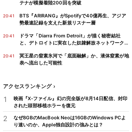
テナが模擬着陸200回を突破
BTS『ARIRANG』がSpotifyで40億再生、アジア
20:41
勢最速記録を支えた新規リスナー層
ドラマ「Diarra From Detroit」が描く秘密結社
20:41
と、デトロイトに実在した奴隷解放ネットワークの
歴史
冥王星の窒素氷河で「底面融解」か、液体窒素が地
20:41
表へ流出した可能性
アクセスランキング
1
映画『X-ファイル』幻の完全版が8月14日配信、封印
された頭部移植ホラーを復元
2
なぜ8GBのMacBook Neoは16GBのWindows PCよ
り速いのか、Apple独自設計の強みとは？