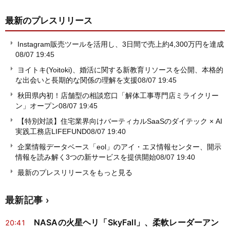
最新のプレスリリース
Instagram販売ツールを活用し、3日間で売上約4,300万円を達成
08/07 19:45
ヨイトキ(Yoitoki)、婚活に関する新教育リソースを公開、本格的
な出会いと長期的な関係の理解を支援
08/07 19:45
秋田県内初！店舗型の相談窓口「解体工事専門店ミライクリー
ン」オープン
08/07 19:45
【特別対談】住宅業界向けバーティカルSaaSのダイテック × AI
実践工務店LIFEFUND
08/07 19:40
企業情報データベース「eol」のアイ・エヌ情報センター、開示
情報を読み解く3つの新サービスを提供開始
08/07 19:40
最新のプレスリリースをもっと見る
最新記事
NASAの火星ヘリ「SkyFall」、柔軟レーダーアン
20:41