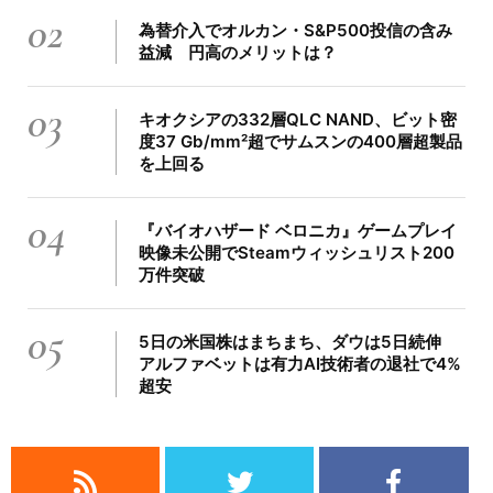
02
為替介入でオルカン・S&P500投信の含み
益減 円高のメリットは？
03
キオクシアの332層QLC NAND、ビット密
度37 Gb/mm²超でサムスンの400層超製品
を上回る
04
『バイオハザード ベロニカ』ゲームプレイ
映像未公開でSteamウィッシュリスト200
万件突破
05
5日の米国株はまちまち、ダウは5日続伸
アルファベットは有力AI技術者の退社で4%
超安