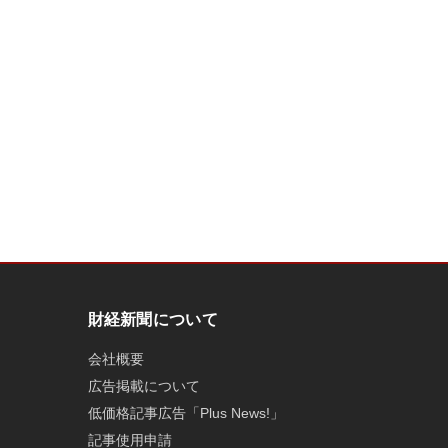
財経新聞について
会社概要
広告掲載について
低価格記事広告「Plus News!」
記事使用申請