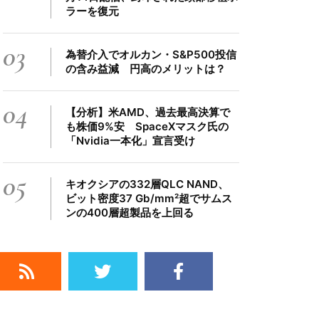
ラーを復元
03
為替介入でオルカン・S&P500投信
の含み益減 円高のメリットは？
04
【分析】米AMD、過去最高決算で
も株価9%安 SpaceXマスク氏の
「Nvidia一本化」宣言受け
05
キオクシアの332層QLC NAND、
ビット密度37 Gb/mm²超でサムス
ンの400層超製品を上回る