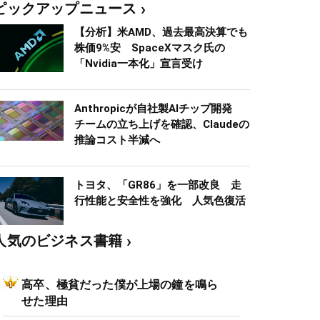
ピックアップニュース
【分析】米AMD、過去最高決算でも
株価9%安 SpaceXマスク氏の
「Nvidia一本化」宣言受け
Anthropicが自社製AIチップ開発
チームの立ち上げを確認、Claudeの
推論コスト半減へ
トヨタ、「GR86」を一部改良 走
行性能と安全性を強化 人気色復活
人気のビジネス書籍
高卒、極貧だった僕が上場の鐘を鳴ら
せた理由