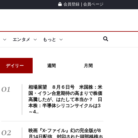
会員登録
|
会員ページ
エンタメ
もっと
デイリー
週間
月間
01
相場展望 ８月６日号 米国株：米
国・イラン合意期待の高まりで株価
高騰したが、はたして本当か？ 日
本株：半導体シリコンサイクルは3
～4..
02
映画『X-ファイル』幻の完全版が8
月14日配信、封印された頭部移植ホ